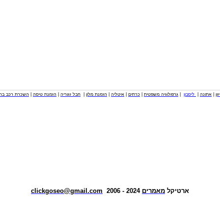
וון
|
אתונה
|
ליסבון
|
גרפולוגיה משפטית
|
כרתים
|
איטליה
|
הזמנת מלון
|
חבל זגוריה
|
הזמנת טיסה
|
השכרת רכב בחו
ארטיקל
מאמרים
2024 - 2006
clickgoseo@gmail.com