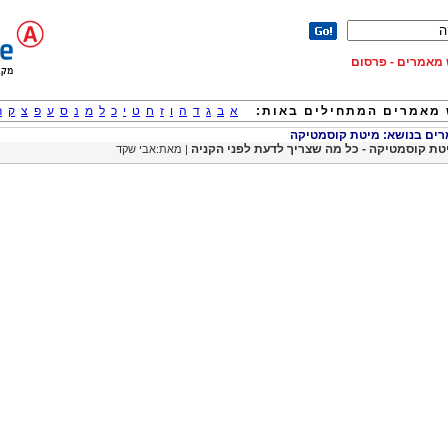
וש מאמרים - פרסום
מאמרים המתחילים באות:
א
ב
ג
ד
ה
ו
ז
ח
ט
י
כ
ל
מ
נ
ס
ע
פ
צ
ק
ר
ם בנושא: מיטת קוסמטיקה
טת קוסמטיקה - כל מה שצריך לדעת לפני הקניה
| מאת:אבי שקד