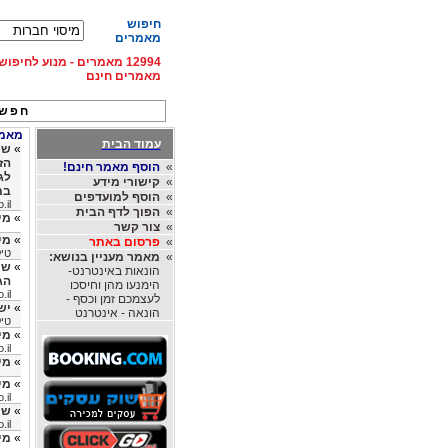
חיפוש
מאמרים
12994 מאמרים - מנוע לחיפ
מאמרים חינם
חפש 
מאמרי
עמוד הבית
»
הז
»
הוסף מאמר חינם!
לג
»
קישורי מידע
במ
»
הוסף למועדפים
.il
»
הפוך לדף הבית
»
מי
»
צור קשר
»
מי
»
פרסום באתר
טיק
»
מאמר מעניין בנושא:
»
שי
הונאות באינטרנט-
הג
הימנעו מהן וחיסכו
.il
לעצמכם זמן וכסף -
»
יש
הונאה - אינטרנט
טיק
»
מי
.il
»
מי
»
מי
.il
»
שי
.il
»
מי