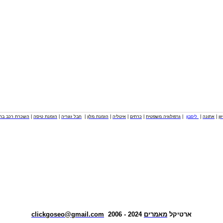
וון
|
אתונה
|
ליסבון
|
גרפולוגיה משפטית
|
כרתים
|
איטליה
|
הזמנת מלון
|
חבל זגוריה
|
הזמנת טיסה
|
השכרת רכב בחו
ארטיקל
מאמרים
2024 - 2006
clickgoseo@gmail.com