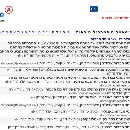
וש מאמרים - פרסום
מאמרים המתחילים באות:
א
ב
ג
ד
ה
ו
ז
ח
ט
י
כ
ל
מ
נ
ס
ע
פ
צ
ק
ר
ם בנושא: מיסוי חברות
שיטת המס הישראלית אשר הייתה בתוקף עד ליום 31.12.2002 התבססה ככלל על
יקה הטריטוריאלית אשר תחמה את גבולות סמכות המיסוי הישראלית בהתאם
בולותיה הגיאוגרפיים של מדינת ישראל, אלא שמאז כניסת הרפורמה נקבע, כי החיוב
ס יהא על בסיס פרסונאלי.
| מאת:אלי דורון, עו"ד – ירון טיקוצקי, עו"ד (ורו"ח) /
eli-
doron@taxlawyers.co
סוי חברות ארה"ב
| מאת:אלי דורון, עו"ד - ירון טיקוצקי, עו"ד (רו"ח)
eli-doron@taxlawyers.co.il
סוי בין לאומי: נתונים כלליים לעניין שיטת המס בבולגריה
| מאת:אלי דורון, עו"ד - ירון
וצקי, עו"ד (רו"ח)
טת המס בגרמניה - מס בגרמניה - מיסוי גרמניה - מיסים גרמניה - מס החברות
רמני - מיסוי חברות - תושבת גרמניה
| מאת:אלי דורון, עו"ד- ירון טיקוצקי, עו"ד (רו"ח)
eli-
doron@taxlawyers.co
ראלים גילו את ירדן כמקלט מס ע"פ פקודת מס הכנסה
| מאת:אלי דורון, עו"ד - ירון
וצקי, עו"ד (רו"ח)
eli-doron@taxlawyers.co.il
סוי חברות באנגליה
| מאת:אלי דורון, עו"ד - ירון טיקוצקי, עו"ד (רו"ח)
eli-
doron@taxlawyers.co
סוי חברות ארה"ב
| מאת:אלי דורון, עו"ד - ירון טיקוצקי, עו"ד (רו"ח)
eli-doron@taxlawyers.co.il
סי חברות באנגליה
| מאת: אלי דורון, עו"ד - ירון טיקוצקי, עו"ד (רו"ח)
eli-
doron@taxlawyers.co
טת המס בסלובקיה - סלובקיה
| מאת:אלי דורון, עו"ד - ירון טיקוצקי, עו"ד (רו"ח)
eli-
doron@taxlawyers.co
סוי חברות בברזיל
| מאת:אלי דורון, עו"ד - ירון טיקוצקי, עו"ד (רו"ח) ) משרד עורכי דין דורון