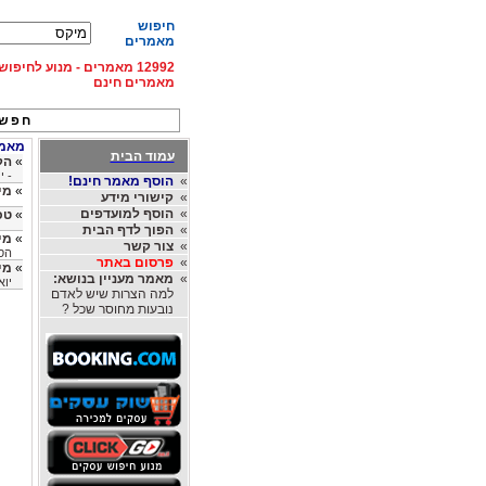
חיפוש
מאמרים
12992 מאמרים - מנוע לחיפ
מאמרים חינם
חפש 
מאמרי
עמוד הבית
»
הק
- י
»
הוסף מאמר חינם!
»
מי
»
קישורי מידע
»
הוסף למועדפים
»
טכ
»
הפוך לדף הבית
»
מי
»
צור קשר
הס
»
פרסום באתר
»
מי
»
מאמר מעניין בנושא:
יוא
למה הצרות שיש לאדם
נובעות מחוסר שכל ?