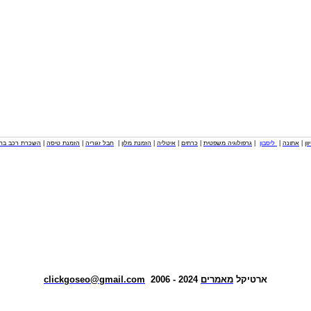
וון
|
אתונה
|
ליסבון
|
גרפולוגיה משפטית
|
כרתים
|
איטליה
|
הזמנת מלון
|
חבל זגוריה
|
הזמנת טיסה
|
השכרת רכב בחו
ארטיקל
מאמרים
2024 - 2006
clickgoseo@gmail.com