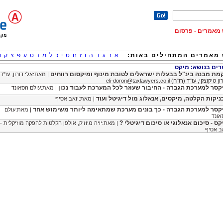
וש מאמרים - פרסום
מאמרים המתחילים באות:
א
ב
ג
ד
ה
ו
ז
ח
ט
י
כ
ל
מ
נ
ס
ע
פ
צ
ק
ר
ם בנושא: מיקס
מת מבנה בינ"ל בבעלות ישראלים לטובת מינוף ומיקסום רווחים
| מאת:אלי דורון, עו"ד
רון טיקוצקי, עו"ד (רו"ח)
eli-doron@taxlawyers.co.il
קסר למערכת הגברה - החיבור שעוזר לכל המערכת לעבוד נכון
| מאת:עולם הסאונד
ניקות הקלטה, מיקסים, אנאלוג מול דיגיטל ועוד
| מאת:יואב אסיף
קסר למערכת הגברה - כך בונים מערכת שמתאימה ליותר משימוש אחד
| מאת:עולם
אונד
קס - סיכום אנאלוגי או סיכום דיגיטלי ?
| מאת:יויה מיוזיק, אולפן הקלטות להפקה מוזיקלית -
ב אסיף