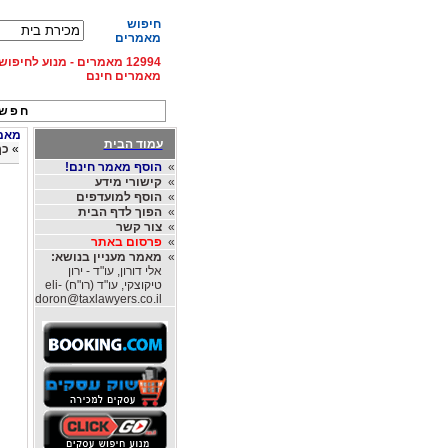
חיפוש
מאמרים
12994 מאמרים - מנוע לחיפ
מאמרים חינם
חפש 
מאמר
עמוד הבית
»
כך
»
הוסף מאמר חינם!
»
קישורי מידע
»
הוסף למועדפים
»
הפוך לדף הבית
»
צור קשר
»
פרסום באתר
»
מאמר מעניין בנושא:
אלי דורון, עו"ד - ירון
טיקוצקי, עו"ד (רו"ח)
eli-
doron@taxlawyers.co.il