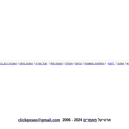
וון
|
אתונה
|
ליסבון
|
גרפולוגיה משפטית
|
כרתים
|
איטליה
|
הזמנת מלון
|
חבל זגוריה
|
הזמנת טיסה
|
השכרת רכב בחו
ארטיקל
מאמרים
2024 - 2006
clickgoseo@gmail.com