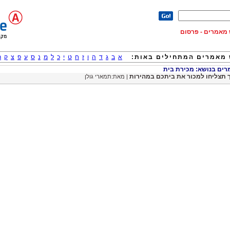
וש מאמרים - פרסום
מאמרים המתחילים באות:
א
ב
ג
ד
ה
ו
ז
ח
ט
י
כ
ל
מ
נ
ס
ע
פ
צ
ק
ר
ים בנושא: מכירת בית
 תצליחו למכור את ביתכם במהירות
| מאת:תמארי גולן