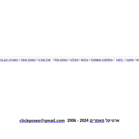
וון
|
אתונה
|
ליסבון
|
גרפולוגיה משפטית
|
כרתים
|
איטליה
|
הזמנת מלון
|
חבל זגוריה
|
הזמנת טיסה
|
השכרת רכב בחו
ארטיקל
מאמרים
2024 - 2006
clickgoseo@gmail.com