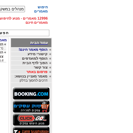
חיפוש
מאמרים
12996 מאמרים - מנוע לחיפ
מאמרים חינם
חפש 
מאמרי
עמוד הבית
»
הא
(רו
»
הוסף מאמר חינם!
»
הא
»
קישורי מידע
צמ
»
הוסף למועדפים
.il
»
הפוך לדף הבית
»
צור קשר
»
פרסום באתר
»
מאמר מעניין בנושא:
דרכים לחסוך בדלק