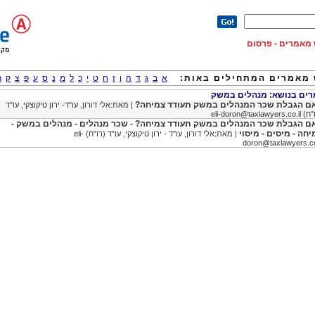
וש מאמרים - פרסום
מאמרים המתחילים באות:
א
ב
ג
ד
ה
ו
ז
ח
ט
י
כ
ל
מ
נ
ס
ע
פ
צ
ק
ר
ם בנושא: מנהלים במשק
ם הגבלת שכר המנהלים במשק תעודד צמיחה?
| מאת:אלי דורון, עו"ד- ירון טיקוצקי, עו"ד
"ח)
eli-doron@taxlawyers.co.il
ם הגבלת שכר המנהלים במשק תעודד צמיחה? - שכר מנהלים - מנהלים במשק -
יחה - מיסים - מיסוי
| מאת:אלי דורון, עו"ד - ירון טיקוצקי, עו"ד (רו"ח)
eli-
doron@taxlawyers.co