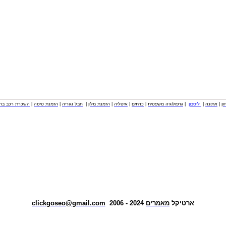
וון
|
אתונה
|
ליסבון
|
גרפולוגיה משפטית
|
כרתים
|
איטליה
|
הזמנת מלון
|
חבל זגוריה
|
הזמנת טיסה
|
השכרת רכב בחו
ארטיקל
מאמרים
2024 - 2006
clickgoseo@gmail.com