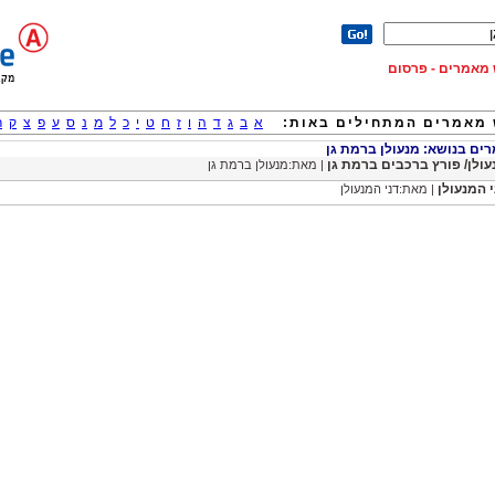
וש מאמרים - פרסום
מאמרים המתחילים באות:
א
ב
ג
ד
ה
ו
ז
ח
ט
י
כ
ל
מ
נ
ס
ע
פ
צ
ק
ר
ם בנושא: מנעולן ברמת גן
עולן/ פורץ ברכבים ברמת גן
| מאת:מנעולן ברמת גן
י המנעולן
| מאת:דני המנעולן