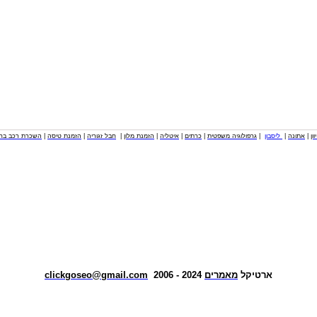
וון
|
אתונה
|
ליסבון
|
גרפולוגיה משפטית
|
כרתים
|
איטליה
|
הזמנת מלון
|
חבל זגוריה
|
הזמנת טיסה
|
השכרת רכב בחו
ארטיקל
מאמרים
2024 - 2006
clickgoseo@gmail.com