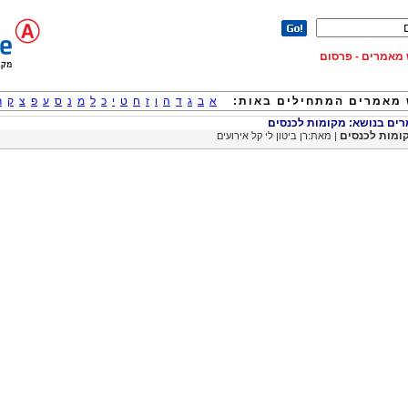
וש מאמרים - פרסום
מאמרים המתחילים באות:
א
ב
ג
ד
ה
ו
ז
ח
ט
י
כ
ל
מ
נ
ס
ע
פ
צ
ק
ר
ם בנושא: מקומות לכנסים
ומות לכנסים
| מאת:רן ביטון לי קל אירועים