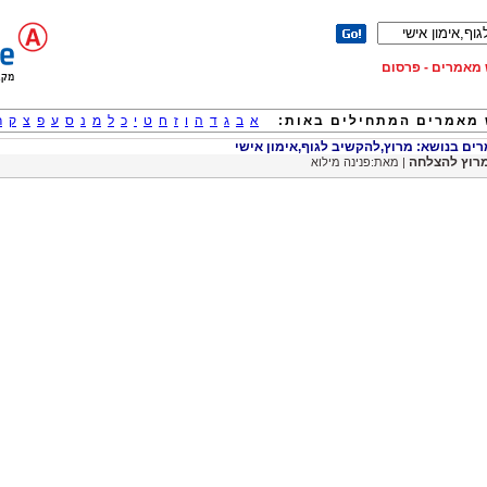
וש מאמרים - פרסום
מאמרים המתחילים באות:
א
ב
ג
ד
ה
ו
ז
ח
ט
י
כ
ל
מ
נ
ס
ע
פ
צ
ק
ר
ם בנושא: מרוץ,להקשיב לגוף,אימון אישי
רוץ להצלחה
| מאת:פנינה מילוא