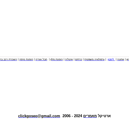
וון
|
אתונה
|
ליסבון
|
גרפולוגיה משפטית
|
כרתים
|
איטליה
|
הזמנת מלון
|
חבל זגוריה
|
הזמנת טיסה
|
השכרת רכב בחו
ארטיקל
מאמרים
2024 - 2006
clickgoseo@gmail.com