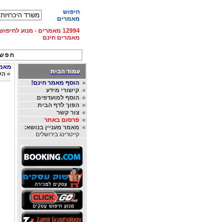
חיפוש
מאמרים
12994 מאמרים - מנוע לחיפ
מאמרים חינם
חפש 
מאמרי
עמוד הבית
»
הש
»
הוסף מאמר חינם!
»
קישורי מידע
»
הוסף למועדפים
»
הפוך לדף הבית
»
צור קשר
»
פרסום באתר
»
מאמר מעניין בנושא:
קייטרינג בירושלים