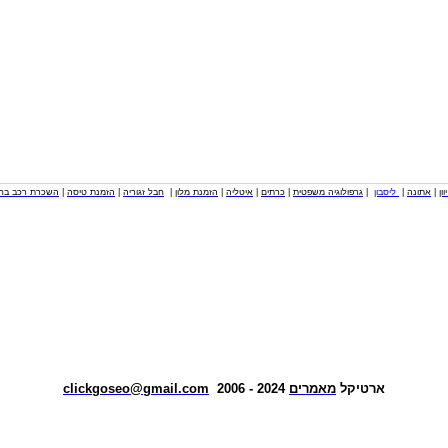
וון
|
אתונה
|
ליסבון
|
גרפולוגיה משפטית
|
כרתים
|
איטליה
|
הזמנת מלון
|
חבל זגוריה
|
הזמנת טיסה
|
השכרת רכב בחו
ארטיקל
מאמרים
2024 - 2006
clickgoseo@gmail.com