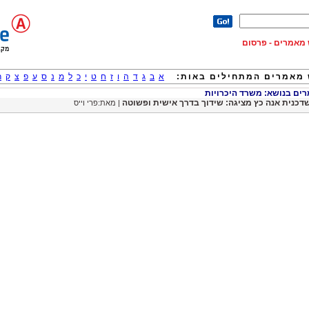
וש מאמרים - פרסום
מאמרים המתחילים באות:
א
ב
ג
ד
ה
ו
ז
ח
ט
י
כ
ל
מ
נ
ס
ע
פ
צ
ק
ר
ם בנושא: משרד היכרויות
דכנית אנה כץ מציגה: שידוך בדרך אישית ופשוטה
| מאת:פרי וייס