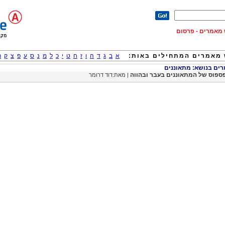
וש מאמרים - פרסום
מאמרים המתחילים באות:
א
ב
ג
ד
ה
ו
ז
ח
ט
י
כ
ל
מ
נ
ס
ע
פ
צ
ק
ר
ם בנושא: מתאוננים
ספוס של המתאוננים בעבר ובהווה
| מאת:דוד דרומר