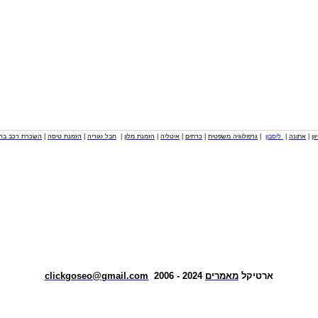
וון
|
אתונה
|
ליסבון
|
גרפולוגיה משפטית
|
כרתים
|
איטליה
|
הזמנת מלון
|
חבל זגוריה
|
הזמנת טיסה
|
השכרת רכב בחו
ארטיקל
מאמרים
2024 - 2006
clickgoseo@gmail.com