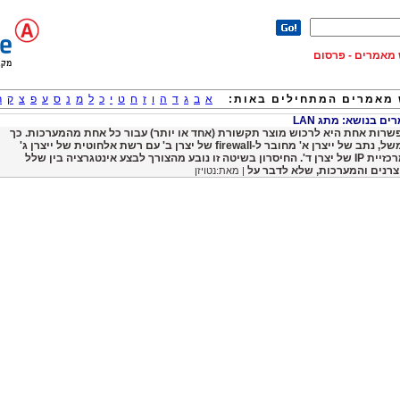
וש מאמרים - פרסום
מאמרים המתחילים באות:
א
ב
ג
ד
ה
ו
ז
ח
ט
י
כ
ל
מ
נ
ס
ע
פ
צ
ק
ר
ם בנושא: מתג LAN
שרות אחת היא לרכוש מוצר תקשורת (אחד או יותר) עבור כל אחת מהמערכות. כך
למשל, נתב של ייצרן א' מחובר ל-firewall של יצרן ב' עם רשת אלחוטית של ייצרן ג'
ומרכזיית IP של יצרן ד'. החיסרון בשיטה זו נובע מהצורך לבצע אינטגרציה בין שלל
צרנים והמערכות, שלא לדבר על
| מאת:נטויזן