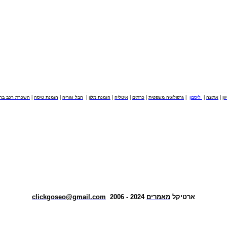
וון
|
אתונה
|
ליסבון
|
גרפולוגיה משפטית
|
כרתים
|
איטליה
|
הזמנת מלון
|
חבל זגוריה
|
הזמנת טיסה
|
השכרת רכב בחו
ארטיקל
מאמרים
2024 - 2006
clickgoseo@gmail.com