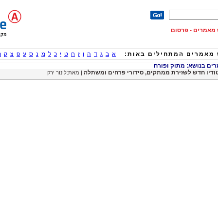
וש מאמרים - פרסום
מאמרים המתחילים באות:
א
ב
ג
ד
ה
ו
ז
ח
ט
י
כ
ל
מ
נ
ס
ע
פ
צ
ק
ר
ם בנושא: מתוק ופורח
ודיו חדש לשזירת ממתקים, סידורי פרחים ומשתלה
| מאת:לינור ירק