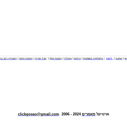
וון
|
אתונה
|
ליסבון
|
גרפולוגיה משפטית
|
כרתים
|
איטליה
|
הזמנת מלון
|
חבל זגוריה
|
הזמנת טיסה
|
השכרת רכב בחו
ארטיקל
מאמרים
2024 - 2006
clickgoseo@gmail.com