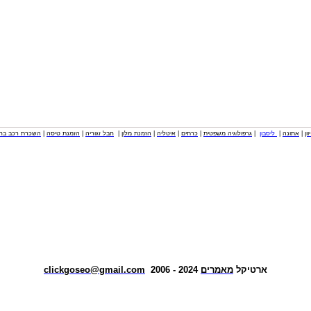
וון
|
אתונה
|
ליסבון
|
גרפולוגיה משפטית
|
כרתים
|
איטליה
|
הזמנת מלון
|
חבל זגוריה
|
הזמנת טיסה
|
השכרת רכב בחו
ארטיקל
מאמרים
2024 - 2006
clickgoseo@gmail.com