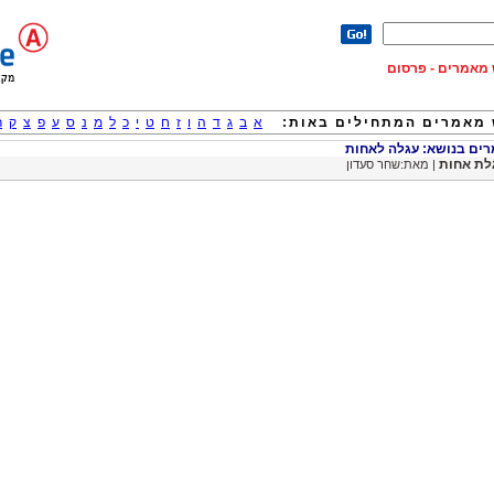
וש מאמרים - פרסום
מאמרים המתחילים באות:
א
ב
ג
ד
ה
ו
ז
ח
ט
י
כ
ל
מ
נ
ס
ע
פ
צ
ק
ר
ם בנושא: עגלה לאחות
לת אחות
| מאת:שחר סעדון