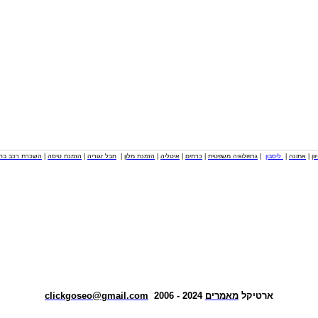
וון
|
אתונה
|
ליסבון
|
גרפולוגיה משפטית
|
כרתים
|
איטליה
|
הזמנת מלון
|
חבל זגוריה
|
הזמנת טיסה
|
השכרת רכב בחו
ארטיקל
מאמרים
2024 - 2006
clickgoseo@gmail.com