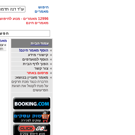
חיפוש
מאמרים
12996 מאמרים - מנוע לחיפ
מאמרים חינם
חפש 
מאמרי
עמוד הבית
»
עו
תדמ
»
הוסף מאמר חינם!
»
קישורי מידע
»
הוסף למועדפים
»
הפוך לדף הבית
»
צור קשר
»
פרסום באתר
»
מאמר מעניין בנושא:
הדברה כנגד מכת חרקים
על מנת לקטול את חגיגת
הפרעושים