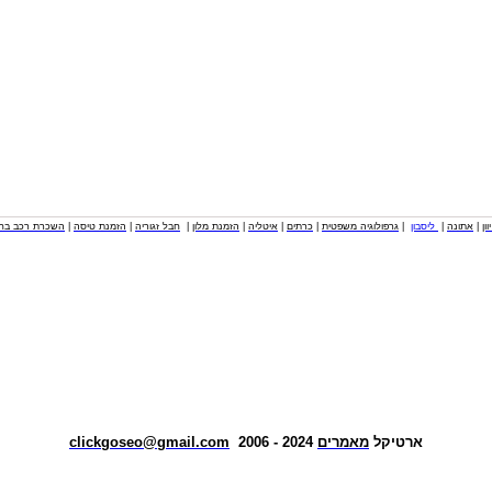
וון
|
אתונה
|
ליסבון
|
גרפולוגיה משפטית
|
כרתים
|
איטליה
|
הזמנת מלון
|
חבל זגוריה
|
הזמנת טיסה
|
השכרת רכב בחו
ארטיקל
מאמרים
2024 - 2006
clickgoseo@gmail.com