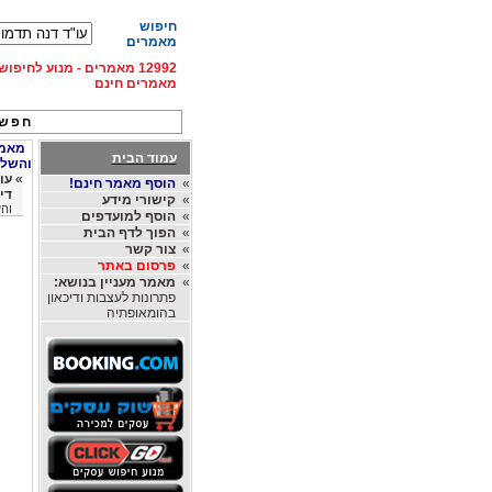
חיפוש
מאמרים
12992 מאמרים - מנוע לחיפ
מאמרים חינם
חפש 
מאמרי
עמוד הבית
והשלכו
»
עו
»
הוסף מאמר חינם!
דינ
»
קישורי מידע
והש
»
הוסף למועדפים
»
הפוך לדף הבית
»
צור קשר
»
פרסום באתר
»
מאמר מעניין בנושא:
פתרונות לעצבות ודיכאון
בהומאופתיה