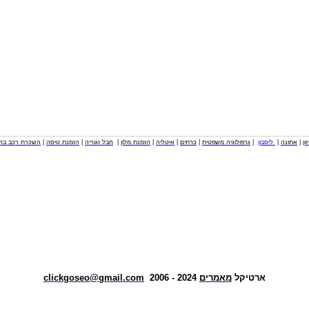
וון
|
אתונה
|
ליסבון
|
גרפולוגיה משפטית
|
כרתים
|
איטליה
|
הזמנת מלון
|
חבל זגוריה
|
הזמנת טיסה
|
השכרת רכב בחו
ארטיקל
מאמרים
2024 - 2006
clickgoseo@gmail.com