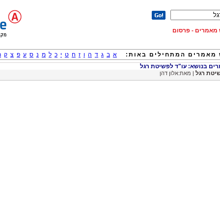
וש מאמרים - פרסום
מאמרים המתחילים באות:
א
ב
ג
ד
ה
ו
ז
ח
ט
י
כ
ל
מ
נ
ס
ע
פ
צ
ק
ר
ם בנושא: עו"ד לפשיטת רגל
יטת רגל
| מאת:אלון דהן