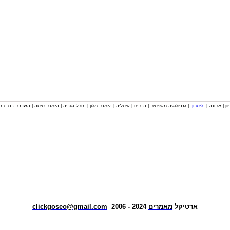
וון
|
אתונה
|
ליסבון
|
גרפולוגיה משפטית
|
כרתים
|
איטליה
|
הזמנת מלון
|
חבל זגוריה
|
הזמנת טיסה
|
השכרת רכב בחו
ארטיקל
מאמרים
2024 - 2006
clickgoseo@gmail.com