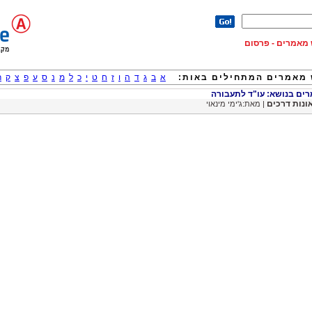
וש מאמרים - פרסום
מאמרים המתחילים באות:
א
ב
ג
ד
ה
ו
ז
ח
ט
י
כ
ל
מ
נ
ס
ע
פ
צ
ק
ר
ם בנושא: עו"ד לתעבורה
ונות דרכים
| מאת:ג'ימי מינאוי