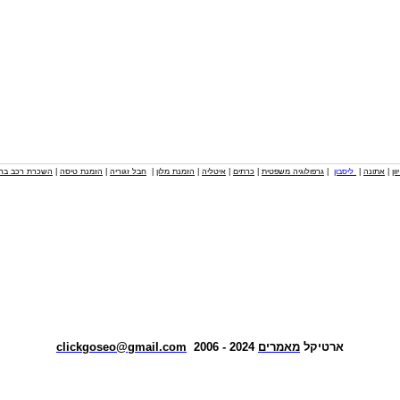
וון
|
אתונה
|
ליסבון
|
גרפולוגיה משפטית
|
כרתים
|
איטליה
|
הזמנת מלון
|
חבל זגוריה
|
הזמנת טיסה
|
השכרת רכב בחו
ארטיקל
מאמרים
2024 - 2006
clickgoseo@gmail.com