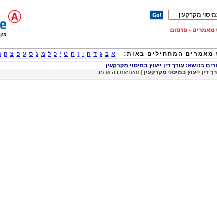
וש מאמרים - פרסום
מאמרים המתחילים באות:
א
ב
ג
ד
ה
ו
ז
ח
ט
י
כ
ל
מ
נ
ס
ע
פ
צ
ק
ר
ם בנושא: עורך דין ייעוץ במיסוי מקרקעין
רך דין ייעוץ במיסוי מקרקעין
| מאת:אמירה אדמון