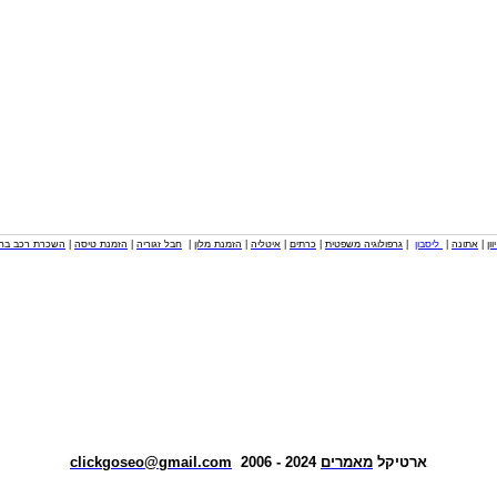
וון
|
אתונה
|
ליסבון
|
גרפולוגיה משפטית
|
כרתים
|
איטליה
|
הזמנת מלון
|
חבל זגוריה
|
הזמנת טיסה
|
השכרת רכב בחו
ארטיקל
מאמרים
2024 - 2006
clickgoseo@gmail.com