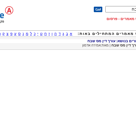
וש מאמרים - פרסום
מאמרים המתחילים באות:
א
ב
ג
ד
ה
ו
ז
ח
ט
י
כ
ל
מ
נ
ס
ע
פ
צ
ק
ר
ם בנושא: עורך דין מס שבח
רך דין מס שבח
| מאת:אמירה אדמון