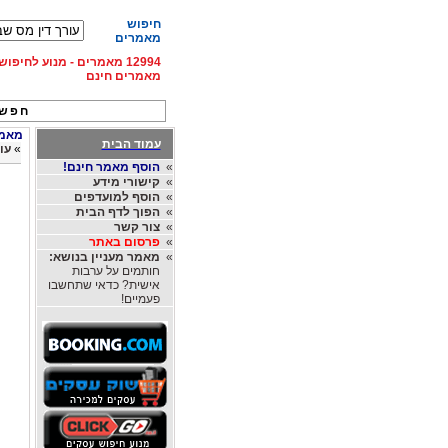
חיפוש
מאמרים
12994 מאמרים - מנוע לחיפ
מאמרים חינם
חפש 
מאמרי
עמוד הבית
»
עו
»
הוסף מאמר חינם!
»
קישורי מידע
»
הוסף למועדפים
»
הפוך לדף הבית
»
צור קשר
»
פרסום באתר
»
מאמר מעניין בנושא:
חותמים על ערבות
אישית? כדאי שתחשבו
פעמיים!