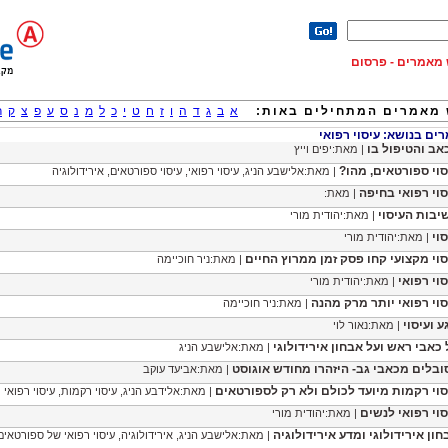
וש מאמרים - פרסום
מאמרים המתחילים באות:
א
ב
ג
ד
ה
ו
ז
ח
ט
י
כ
ל
מ
נ
ס
ע
פ
צ
ק
ר
ם בנושא: עיסוי רפואי
אב והטיפול בו
| מאת:יפים וייץ
סוי ספורטאים, מהו?
| מאת:אלישבע הניג, עיסוי רפואי, עיסוי ספורטאים, אירידולוגיה
סוי רפואי בחיפה
| מאת:
יבות העיסוי
| מאת:יהודית מורי
וי
| מאת:יהודית מורי
סוי מקצועי קחו פסק זמן ממרוץ החיים
| מאת:ניר חוכיימה
סוי רפואי
| מאת:יהודית מורי
סוי רפואי יותר מרק מהנה
| מאת:ניר חוכיימה
ע ועיסוי
| מאת:נאור לוי
 כאבי ראש ועל אבחון אירידולוגי
| מאת:אלישבע הניג
ובלים מכאבי גב- היזהרו מחודש אוגוסט
| מאת:אביעד עוקב
סוי רקמות מיועד לכולם ולא רק לספורטאים
| מאת:אלידבע הניג, עיסוי רקמות, עיסוי רפואי
סוי רפואי לנשים
| מאת:יהודית מורי
חון אירידולוגי ומדע אירידולוגיה
| מאת:אלישבע הניג, אירידולוגיה, עיסוי רפואי של ספורטאים