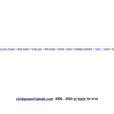
וון
|
אתונה
|
ליסבון
|
גרפולוגיה משפטית
|
כרתים
|
איטליה
|
הזמנת מלון
|
חבל זגוריה
|
הזמנת טיסה
|
השכרת רכב בחו
ארטיקל
מאמרים
2024 - 2006
clickgoseo@gmail.com