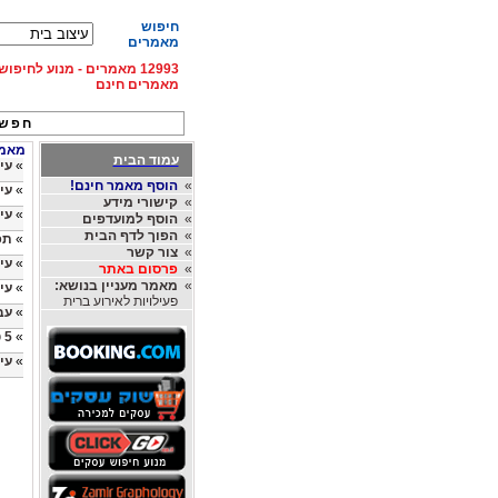
חיפוש
מאמרים
12993 מאמרים - מנוע לחיפ
מאמרים חינם
חפש 
מאמרי
עמוד הבית
»
עיצ
»
הוסף מאמר חינם!
»
עי
»
קישורי מידע
»
עי
»
הוסף למועדפים
»
הפוך לדף הבית
»
תפ
»
צור קשר
»
עי
»
פרסום באתר
»
מאמר מעניין בנושא:
»
עי
פעילויות לאירוע ברית
»
עב
»
5 טעויות נפוצות בעיצוב בית בעצמך ואיך להימנע מהן
»
עי