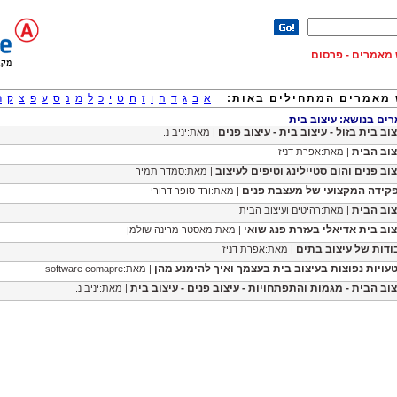
וש מאמרים - פרסום
מאמרים המתחילים באות:
א
ב
ג
ד
ה
ו
ז
ח
ט
י
כ
ל
מ
נ
ס
ע
פ
צ
ק
ר
ם בנושא: עיצוב בית
וב בית בזול - עיצוב בית - עיצוב פנים
| מאת:יניב נ.
צוב הבית
| מאת:אפרת דניז
צוב פנים והום סטיילינג וטיפים לעיצוב
| מאת:סמדר תמיר
קידה המקצועי של מעצבת פנים
| מאת:ורד סופר דרורי
צוב הבית
| מאת:רהיטים ועיצוב הבית
צוב בית אדיאלי בעזרת פנג שואי
| מאת:מאסטר מרינה שולמן
ודות של עיצוב בתים
| מאת:אפרת דניז
| מאת:software comapre
צוב הבית - מגמות והתפתחויות - עיצוב פנים - עיצוב בית
| מאת:יניב נ.