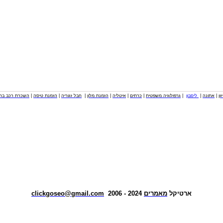
וון
|
אתונה
|
ליסבון
|
גרפולוגיה משפטית
|
כרתים
|
איטליה
|
הזמנת מלון
|
חבל זגוריה
|
הזמנת טיסה
|
השכרת רכב בחו
ארטיקל
מאמרים
2024 - 2006
clickgoseo@gmail.com