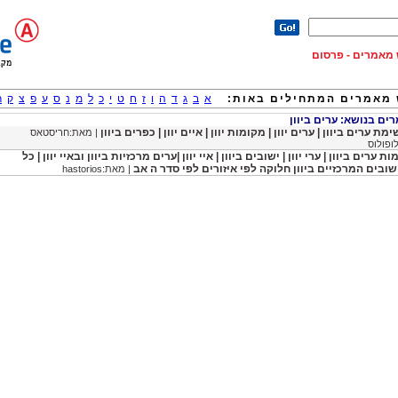
וש מאמרים - פרסום
מאמרים המתחילים באות:
א
ב
ג
ד
ה
ו
ז
ח
ט
י
כ
ל
מ
נ
ס
ע
פ
צ
ק
ר
ם בנושא: ערים ביוון
מת ערים ביוון | ערים יוון | מקומות יוון | איים יוון | כפרים ביוון
| מאת:חריסטאס
ופולוס
ת ערים ביוון | ערי יוון | ישובים ביוון | איי יוון |ערים מרכזיות ביוון ובאיי יוון | כל
שובים המרכזיים ביוון חלוקה לפי איזורים לפי סדר ה אב
| מאת:hastorios