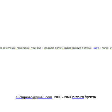
וון
|
אתונה
|
ליסבון
|
גרפולוגיה משפטית
|
כרתים
|
איטליה
|
הזמנת מלון
|
חבל זגוריה
|
הזמנת טיסה
|
השכרת רכב בחו
ארטיקל
מאמרים
2024 - 2006
clickgoseo@gmail.com