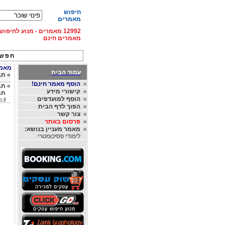
חיפוש
מאמרים
12992 מאמרים - מנוע לחיפ
מאמרים חינם
חפש 
מאמרי
עמוד הבית
»
תב
»
הוסף מאמר חינם!
»
תב
»
קישורי מידע
תב
»
הוסף למועדפים
.il
»
הפוך לדף הבית
»
צור קשר
»
פרסום באתר
»
מאמר מעניין בנושא:
לימודי פסיכומטרי