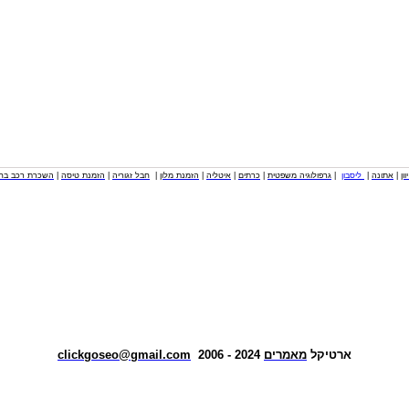
וון
|
אתונה
|
ליסבון
|
גרפולוגיה משפטית
|
כרתים
|
איטליה
|
הזמנת מלון
|
חבל זגוריה
|
הזמנת טיסה
|
השכרת רכב בחו
ארטיקל
מאמרים
2024 - 2006
clickgoseo@gmail.com