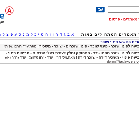
וש מאמרים - פרסום
מאמרים המתחילים באות:
א
ב
ג
ד
ה
ו
ז
ח
ט
י
כ
ל
מ
נ
ס
ע
פ
צ
ק
ר
ם בנושא: פינוי שוכר
יעה לפינוי שוכר - פינוי שוכר - פינוי שוכרים - שוכר - משכיר
| מאת:עו"ד רותם שפירא
יעה לפינוי שוכר מהמושכר - המחוקק נחלץ לעזרת בעלי הנכסים - תביעות פינוי -
יעת פינוי - משכיר דירה - שוכר דירה
| מאת:אלי דורון, עו"ד - ירון טיקוצקי, עו"ד (רו"ח)
eli-
doron@taxlawyers.co