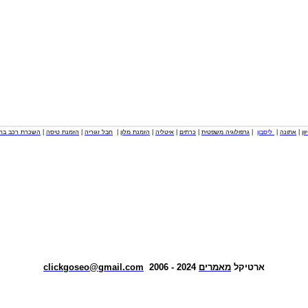
וון
|
אתונה
|
ליסבון
|
גרפולוגיה משפטית
|
כרתים
|
איטליה
|
הזמנת מלון
|
חבל זגוריה
|
הזמנת טיסה
|
השכרת רכב בחו
ארטיקל
מאמרים
2024 - 2006
clickgoseo@gmail.com