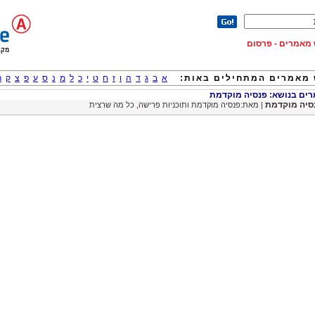
וש מאמרים - פרסום
מאמרים המתחילים באות:
א
ב
ג
ד
ה
ו
ז
ח
ט
י
כ
ל
מ
נ
ס
ע
פ
צ
ק
ר
ם בנושא: פנסיה מוקדמת
סיה מוקדמת
| מאת:פנסיה מוקדמת ותוכניות פרישה, כל מה שרצית