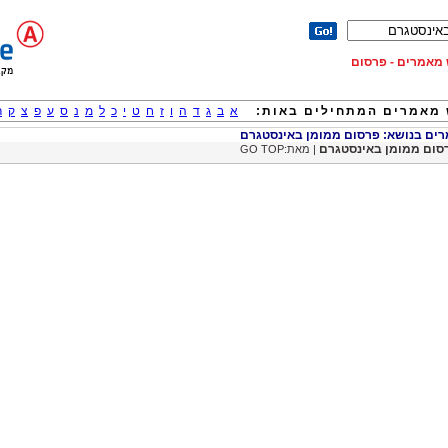
וש מאמרים - פרסום
מאמרים המתחילים באות:
א
ב
ג
ד
ה
ו
ז
ח
ט
י
כ
ל
מ
נ
ס
ע
פ
צ
ק
ר
ם בנושא: פרסום ממומן באינסטגרם
סום ממומן באינסטגרם
| מאת:GO TOP