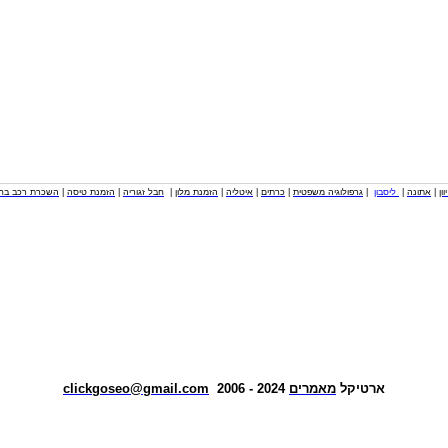
וון
|
אתונה
|
ליסבון
|
גרפולוגיה משפטית
|
כרתים
|
איטליה
|
הזמנת מלון
|
חבל זגוריה
|
הזמנת טיסה
|
השכרת רכב בחו
ארטיקל
מאמרים
2024 - 2006
clickgoseo@gmail.com