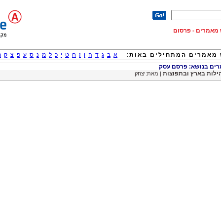
וש מאמרים - פרסום
מאמרים המתחילים באות:
א
ב
ג
ד
ה
ו
ז
ח
ט
י
כ
ל
מ
נ
ס
ע
פ
צ
ק
ר
ם בנושא: פרסם עסק
ילות בארץ ובתפוצות
| מאת:יצחק