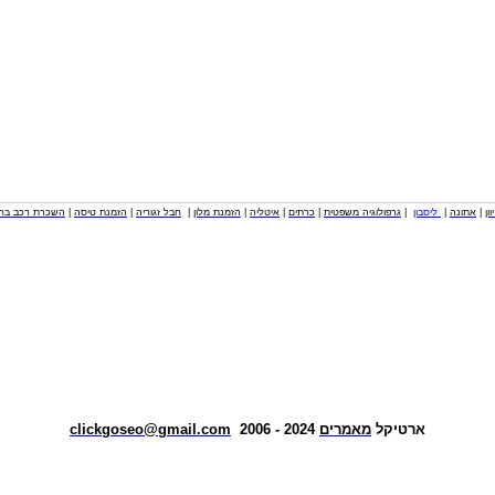
וון
|
אתונה
|
ליסבון
|
גרפולוגיה משפטית
|
כרתים
|
איטליה
|
הזמנת מלון
|
חבל זגוריה
|
הזמנת טיסה
|
השכרת רכב בחו
ארטיקל
מאמרים
2024 - 2006
clickgoseo@gmail.com