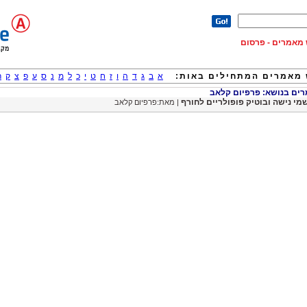
וש מאמרים - פרסום
מאמרים המתחילים באות:
א
ב
ג
ד
ה
ו
ז
ח
ט
י
כ
ל
מ
נ
ס
ע
פ
צ
ק
ר
ם בנושא: פרפיום קלאב
מי נישה ובוטיק פופולריים לחורף
| מאת:פרפיום קלאב