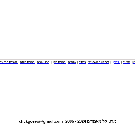
וון
|
אתונה
|
ליסבון
|
גרפולוגיה משפטית
|
כרתים
|
איטליה
|
הזמנת מלון
|
חבל זגוריה
|
הזמנת טיסה
|
השכרת רכב בחו
ארטיקל
מאמרים
2024 - 2006
clickgoseo@gmail.com