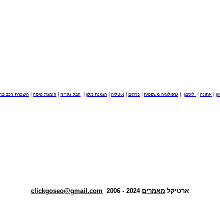
וון
|
אתונה
|
ליסבון
|
גרפולוגיה משפטית
|
כרתים
|
איטליה
|
הזמנת מלון
|
חבל זגוריה
|
הזמנת טיסה
|
השכרת רכב בחו
ארטיקל
מאמרים
2024 - 2006
clickgoseo@gmail.com