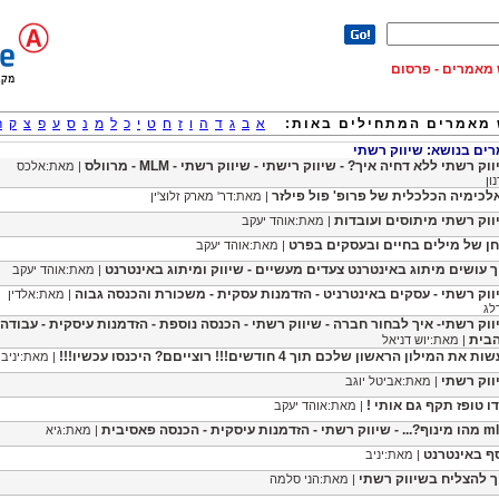
וש מאמרים - פרסום
מאמרים המתחילים באות:
א
ב
ג
ד
ה
ו
ז
ח
ט
י
כ
ל
מ
נ
ס
ע
פ
צ
ק
ר
ם בנושא: שיווק רשתי
וק רשתי ללא דחיה איך? - שיווק רישתי - שיווק רשתי - MLM - מרוולס
| מאת:אלכס
ון
לכימיה הכלכלית של פרופ' פול פילזר
| מאת:דר' מארק זלוצ'ין
ווק רשתי מיתוסים ועובדות
| מאת:אוהד יעקב
חן של מילים בחיים ובעסקים בפרט
| מאת:אוהד יעקב
ך עושים מיתוג באינטרנט צעדים מעשיים - שיווק ומיתוג באינטרנט
| מאת:אוהד יעקב
ווק רשתי - עסקים באינטרניט - הזדמנות עסקית - משכורת והכנסה גבוה
| מאת:אלדין
לג
ווק רשתי- איך לבחור חברה - שיווק רשתי - הכנסה נוספת - הזדמנות עיסקית - עבודה
בית
| מאת:יוש דניאל
ת את המילון הראשון שלכם תוך 4 חודשים!!! רוצייםם? היכנסו עכשיו!!!
| מאת:יניב
ווק רשתי
| מאת:אביטל יוגב
דו טופז תקף גם אותי !
| מאת:אוהד יעקב
תי - הזדמנות עיסקית - הכנסה פאסיבית
| מאת:גיא
ף באינטרנט
| מאת:יניב
ך להצליח בשיווק רשתי
| מאת:הני סלמה