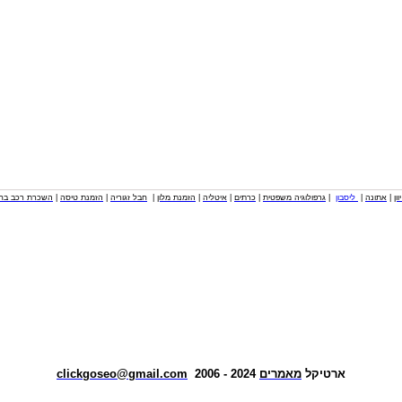
וון
|
אתונה
|
ליסבון
|
גרפולוגיה משפטית
|
כרתים
|
איטליה
|
הזמנת מלון
|
חבל זגוריה
|
הזמנת טיסה
|
השכרת רכב בחו
ארטיקל
מאמרים
2024 - 2006
clickgoseo@gmail.com