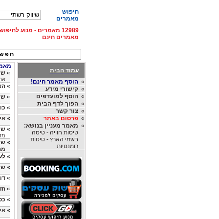
חיפוש
מאמרים
12989 מאמרים - מנוע לחיפ
מאמרים חינם
חפש 
מאמרי
עמוד הבית
»
שיו
ארנ
»
הוסף מאמר חינם!
»
הא
»
קישורי מידע
»
הוסף למועדפים
»
שי
»
הפוך לדף הבית
»
כו
»
צור קשר
»
פרסום באתר
»
אי
»
מאמר מעניין בנושא:
»
שי
טיסות חוויה - טיסה
מד
בשמי הארץ - טיסות
»
שי
רומנטיות
מה
»
לעשו
»
שי
»
דו
»
mlm מהו מינוף?... - שיווק רש
»
כס
»
אי