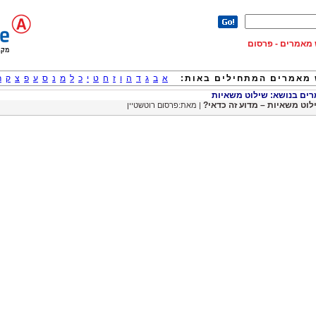
וש מאמרים - פרסום
מאמרים המתחילים באות:
א
ב
ג
ד
ה
ו
ז
ח
ט
י
כ
ל
מ
נ
ס
ע
פ
צ
ק
ר
ם בנושא: שילוט משאיות
לוט משאיות – מדוע זה כדאי?
| מאת:פרסום רוטשטיין