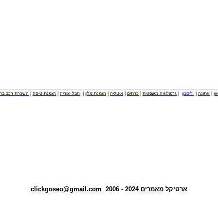
וון
|
אתונה
|
ליסבון
|
גרפולוגיה משפטית
|
כרתים
|
איטליה
|
הזמנת מלון
|
חבל זגוריה
|
הזמנת טיסה
|
השכרת רכב בחו
ארטיקל
מאמרים
2024 - 2006
clickgoseo@gmail.com