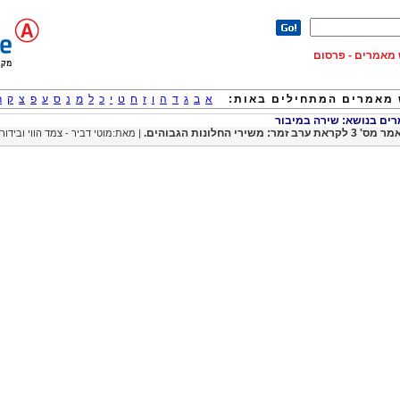
וש מאמרים - פרסום
מאמרים המתחילים באות:
א
ב
ג
ד
ה
ו
ז
ח
ט
י
כ
ל
מ
נ
ס
ע
פ
צ
ק
ר
ם בנושא: שירה במיבור
3 לקראת ערב זמר: משירי החלונות הגבוהים.
| מאת:מוטי דביר - צמד הווי ובידור