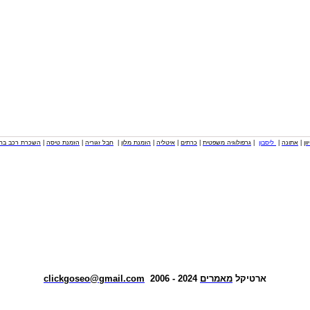
וון
|
אתונה
|
ליסבון
|
גרפולוגיה משפטית
|
כרתים
|
איטליה
|
הזמנת מלון
|
חבל זגוריה
|
הזמנת טיסה
|
השכרת רכב בחו
ארטיקל
מאמרים
2024 - 2006
clickgoseo@gmail.com