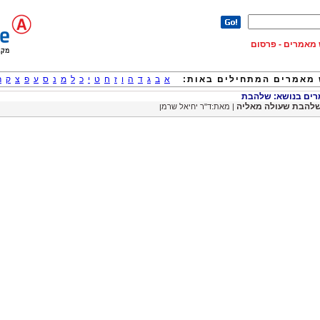
וש מאמרים - פרסום
מאמרים המתחילים באות:
א
ב
ג
ד
ה
ו
ז
ח
ט
י
כ
ל
מ
נ
ס
ע
פ
צ
ק
ר
ים בנושא: שלהבת
להבת שעולה מאליה
| מאת:ד"ר יחיאל שרמן