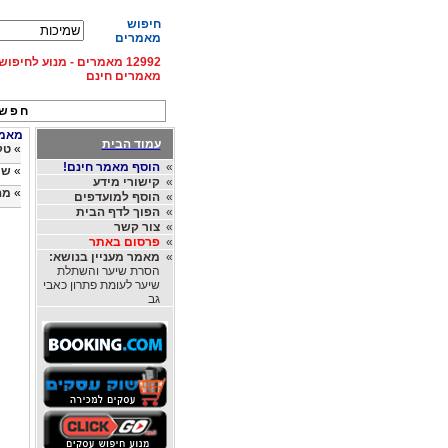
חיפוש
מאמרים
12992 מאמרים - מנוע לחיפ
מאמרים חינם
חפש 
מאמרי
עמוד הבית
»
טק
»
הוסף מאמר חינם!
»
שמ
»
קישורי מידע
»
מה
»
הוסף למועדפים
»
הפוך לדף הבית
»
צור קשר
»
פרסום באתר
»
מאמר מעניין בנושא:
הסרת שיער והשתלת
שיער לעומת פתרון כאבי
גב