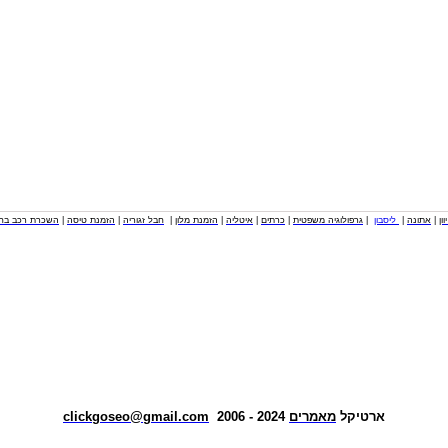
וון
|
אתונה
|
ליסבון
|
גרפולוגיה משפטית
|
כרתים
|
איטליה
|
הזמנת מלון
|
חבל זגוריה
|
הזמנת טיסה
|
השכרת רכב בחו
ארטיקל
מאמרים
2024 - 2006
clickgoseo@gmail.com