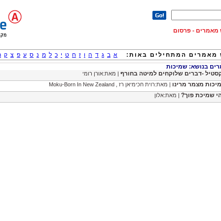
וש מאמרים - פרסום
מאמרים המתחילים באות:
א
ב
ג
ד
ה
ו
ז
ח
ט
י
כ
ל
מ
נ
ס
ע
פ
צ
ק
ר
ם בנושא: שמיכות
סטיל -דברים שלוקחים למיטה בחורף
| מאת:אורן רומי
יכות מצמר מרינו
| מאת:רוית חכימיאן רז , Moku-Born In New Zealand
י שמיכת פוך?
| מאת:אלון