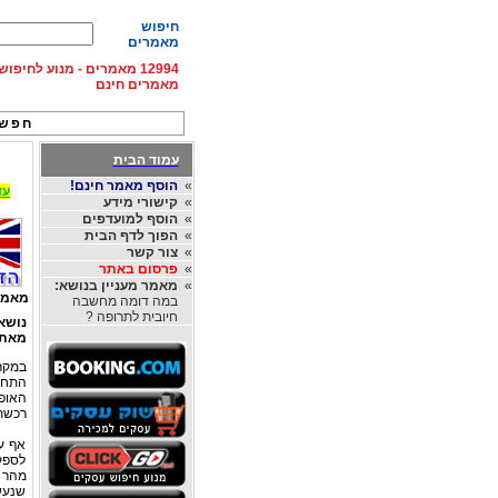
חיפוש
מאמרים
12994 מאמרים - מנוע לחיפ
מאמרים חינם
חפש 
עמוד הבית
»
הוסף מאמר חינם!
עד 15% הנחה על השכרת רכב בחו"ל, מהחברות
»
קישורי מידע
»
הוסף למועדפים
»
הפוך לדף הבית
»
צור קשר
»
פרסום באתר
»
מאמר מעניין בנושא:
מאמר
במה דומה מחשבה
חיובית לתרופה ?
נושא
מאת
במקרה
התחב
האופנ
רכשתי
אף ע
לספק
מהר 
שנעש