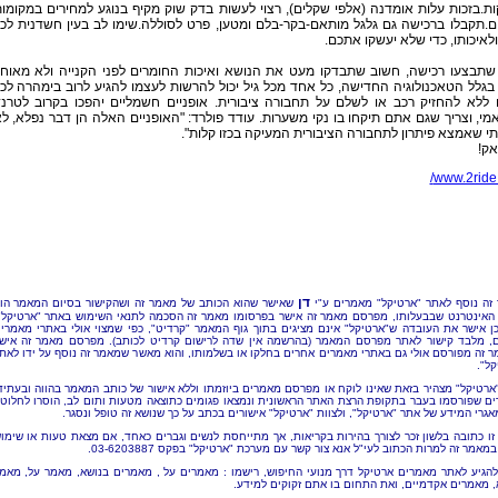
ות.בזכות עלות אומדנה (אלפי שקלים), רצוי לעשות בדק שוק מקיף בנוגע למחירים במקומו
.תקבלו ברכישה גם גלגל מותאם-בקר-בלם ומטען, פרט לסוללה.שימו לב בעין חשדנית לכ
לאיכותו, כדי שלא יעשקו אתכם.
 שתבצעו רכישה, חשוב שתבדקו מעט את הנושא ואיכות החומרים לפני הקנייה ולא מאוח
 בגלל הטאכנולוגיה החדישה, כל אחד מכל גיל יכול להרשות לעצמו להגיע לרוב בימהרה לכ
 ללא להחזיק רכב או לשלם על תחבורה ציבורית. אופניים חשמליים יהפכו בקרוב לטרנ
מי, וצריך שגם אתם תיקחו בו נקי משערות. עודד פולרד: "האופניים האלה הן דבר נפלא, ל
 שאמצא פיתרון לתחבורה הציבורית המעיקה בכזו קלות".
אק!
www.2ride.c
דן
זה נוסף לאתר "ארטיקל" מאמרים ע"י
שאישר שהוא הכותב של מאמר זה ושהקישור בסיום המאמר הו
האינטרנט שבבעלותו, מפרסם מאמר זה אישר בפרסומו מאמר זה הסכמה לתנאי השימוש באתר "ארטיקל"
כן אישר את העובדה ש"ארטיקל" אינם מציגים בתוך גוף המאמר "קרדיט", כפי שמצוי אולי באתרי מאמרי
, מלבד קישור לאתר מפרסם המאמר (בהרשמה אין שדה לרישום קרדיט לכותב). מפרסם מאמר זה איש
 זה מפורסם אולי גם באתרי מאמרים אחרים בחלקו או בשלמותו, והוא מאשר שמאמר זה נוסף על ידו לאת
קל".
"ארטיקל" מצהיר בזאת שאינו לוקח או מפרסם מאמרים ביוזמתו וללא אישור של כותב המאמר בהווה ובעתיד
ם שפורסמו בעבר בתקופת הרצת האתר הראשונית ונמצאו פגומים כתוצאה מטעות ותום לב, הוסרו לחלוטי
אגרי המידע של אתר "ארטיקל", ולצוות "ארטיקל" אישורים בכתב על כך שנושא זה טופל ונסגר.
זו כתובה בלשון זכר לצורך בהירות בקריאות, אך מתייחסת לנשים וגברים כאחד, אם מצאת טעות או שימו
מאמר זה למרות הכתוב לעי"ל אנא צור קשר עם מערכת "ארטיקל" בפקס 03-6203887.
להגיע לאתר מאמרים ארטיקל דרך מנועי החיפוש, רישמו : מאמרים על , מאמרים בנושא, מאמר על, מאמ
, מאמרים אקדמיים, ואת התחום בו אתם זקוקים למידע.