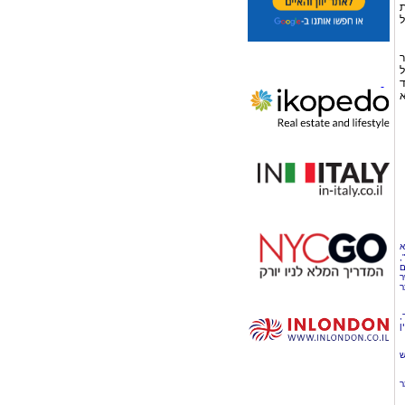
ת
ל
ר
ל
ד
א
א
,
ם
ר
ר
,
ן
ש
ר