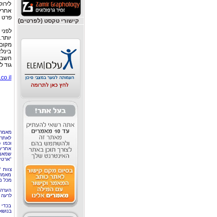
לירוק
אחרים
פרט ו
קישורי טקסט (לפרטים)
לפני
יותר.
מקום
בינלא
חשבתי
גוד ל
o.il/
מאמר 
לאתר 
וכמו 
אחרים
שמאמר
"ארטי
צוות 
מאמרי
מכל מ
הערה 
לרעה ב
בכדי 
בנושא