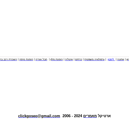
וון
|
אתונה
|
ליסבון
|
גרפולוגיה משפטית
|
כרתים
|
איטליה
|
הזמנת מלון
|
חבל זגוריה
|
הזמנת טיסה
|
השכרת רכב בחו
ארטיקל
מאמרים
2024 - 2006
clickgoseo@gmail.com