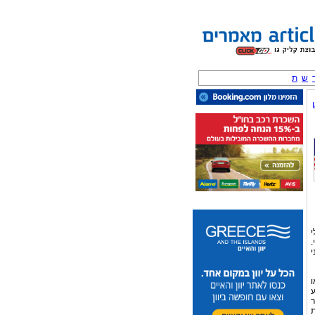
ש
ת
י
.
י
ו
ע
ר
ת