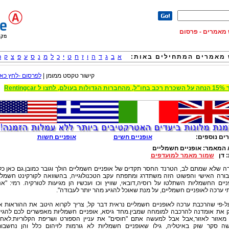
וש מאמרים - פרסום
מאמרים המתחילים באות:
א
ב
ג
ד
ה
ו
ז
ח
ט
י
כ
ל
מ
נ
ס
ע
פ
צ
ק
ר
קישור טקסט ממומן |
לפרסום -לחץ כאן
 הגדולות בעולם, לחצו ל Rentingcar
ים נוספים:
אופניים חשים
אופניים חשות
 המאמר:
אופניים חשמליים
:
דן
שמור מאמר למועדפים
 שלא שמתם לב, הטרנד החסר תקדים של אופניים חשמליים הולך וגובר כמובן.גם כאן כל
ורה האישי והפשוט הזה משתדרג ומתפתח עקב הטכנולוגייה, בהשוואה לקורקינט חשמלי
יים החשמליות השתלטו על רוסיה,דובאי, שוויץ וכו ועכשיו הן מגיעות לטורקיה. רמי: "אנ
 ערכה לאופניים חשמליים, על מנת שאוכל להגיע מהר יותר לעבודה".
ל-פי שהרכבת ערכה לאופניים חשמליים נראית דבר קל, צריך לקרוא היטב את ההוראות א
 את אומדנה להרכבה למומחה שמבין.מחד גיסא, אופניים חשמליות מאפשרים לכם להגי
מאזור לאזור,אבל אבל למעשה אתם "חוסים" את עניין הספורט ושריפת הקלוריות.לאח
ה סקר שוק באיטליה, גילו שאופניים חשמליות לא גורמות לזיהום כלל והן נחשבו