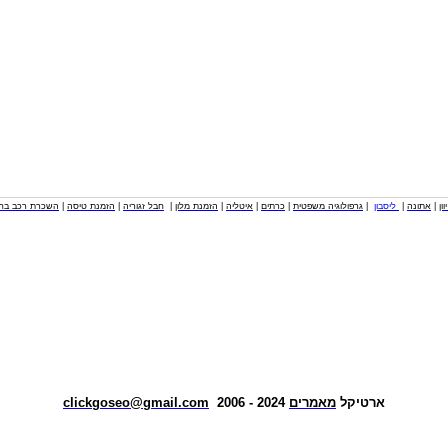
וון
|
אתונה
|
ליסבון
|
גרפולוגיה משפטית
|
כרתים
|
איטליה
|
הזמנת מלון
|
חבל זגוריה
|
הזמנת טיסה
|
השכרת רכב בחו
ארטיקל
מאמרים
2024 - 2006
clickgoseo@gmail.com