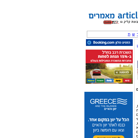
ש
ת
ם
A העולמית,
ה
ם
י
,
א
ם
ס