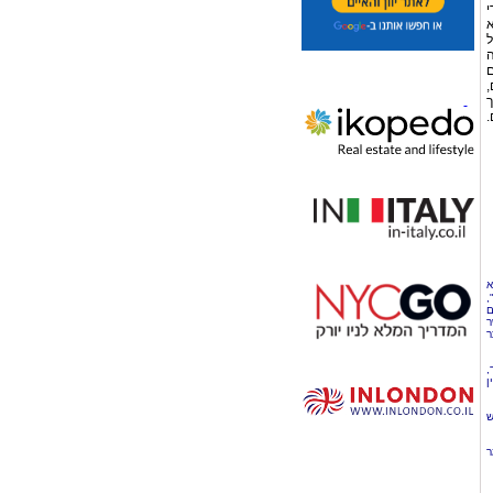
י
א
ל
ה
ם
,
ך
.
א
,
ם
ר
ר
,
ן
ש
ר