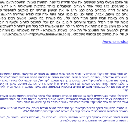
ור אתכם מבעלי בתים שמשנים את שכר הדירה כל שנה, תחושת זמניות והתעסקות עם שער
 משוגעים. כזוג צעיר אחד הצעדים המקובלים ביותר בתרבות הישראלית היא להוצי
תא על דירה, במקרים בהם לבני הזוג אין את המימון הנדרש הם נאלצים להתפשר ע
ים כמו מיקום, אבזור, נוחות וכו', עם מימון גבוה זוגות אלה יוכלו לוודא שהדירה הראשונ
 היא באמת הבית שהם תמיד חלמו עליו, בלי פשרות ובלי כמעט. אנשים רבים צופי
כות של שוק הנדלן מהצד ומייחלים ליום בו גם הם יוכלו להיכנס לתחום ולמנף רווחים
תא עם מימון גבוה פותחת את הדלת הזו לרווחה ומאפשרת לכל בעל חזון להתחיל להשתכש
הנדלן ולהגשים את הפוטנציאל התיאורטי בשטח. משכנתא - לקחת משכנתא עם מומחים
וואות, מחשבונים וביטוחי משכנתא . [url=http://www.homewise.co.il/]משכנתא[/url]
www.homewise.c
צחי
זה נוסף לאתר "ארטיקל" מאמרים ע"י
שאישר שהוא הכותב של מאמר זה ושהקישור בסיום המאמר הו
האינטרנט שבבעלותו, מפרסם מאמר זה אישר בפרסומו מאמר זה הסכמה לתנאי השימוש באתר "ארטיקל"
כן אישר את העובדה ש"ארטיקל" אינם מציגים בתוך גוף המאמר "קרדיט", כפי שמצוי אולי באתרי מאמרי
, מלבד קישור לאתר מפרסם המאמר (בהרשמה אין שדה לרישום קרדיט לכותב). מפרסם מאמר זה איש
 זה מפורסם אולי גם באתרי מאמרים אחרים בחלקו או בשלמותו, והוא מאשר שמאמר זה נוסף על ידו לאת
קל".
"ארטיקל" מצהיר בזאת שאינו לוקח או מפרסם מאמרים ביוזמתו וללא אישור של כותב המאמר בהווה ובעתיד
ם שפורסמו בעבר בתקופת הרצת האתר הראשונית ונמצאו פגומים כתוצאה מטעות ותום לב, הוסרו לחלוטי
אגרי המידע של אתר "ארטיקל", ולצוות "ארטיקל" אישורים בכתב על כך שנושא זה טופל ונסגר.
זו כתובה בלשון זכר לצורך בהירות בקריאות, אך מתייחסת לנשים וגברים כאחד, אם מצאת טעות או שימו
מאמר זה למרות הכתוב לעי"ל אנא צור קשר עם מערכת "ארטיקל" בפקס 03-6203887.
להגיע לאתר מאמרים ארטיקל דרך מנועי החיפוש, רישמו : מאמרים על , מאמרים בנושא, מאמר על, מאמ
, מאמרים אקדמיים, ואת התחום בו אתם זקוקים למידע.