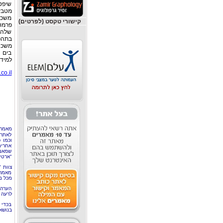
שיפט
מטבע
משכנ
קישורי טקסט (לפרטים)
פרמטר
שלהם
בתהפו
משכנ
בים 
למידע, הל
o.il/
מאמר 
לאתר 
וכמו 
אחרים
שמאמר
"ארטי
צוות 
מאמרי
מכל מ
הערה 
לרעה ב
בכדי 
בנושא