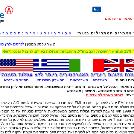
וש מאמרים - פרסום
מאמרים המתחילים באות:
א
ב
ג
ד
ה
ו
ז
ח
ט
י
כ
ל
מ
נ
ס
ע
פ
צ
ק
ר
קישור טקסט ממומן |
לפרסום -לחץ כאן
 הגדולות בעולם, לחצו ל Rentingcar
ים נוספים:
משכנתא
משכנתאות
מחשבון משכנתא
מחזור משכנתא
 המאמר:
ההכל על משכנתא - חישוב ריבית המשכנתא , מחזור משכנתא לדון בפורו
תא חישוב המשכנתא - מחשבון משכנתא
:
צחי
שמור מאמר למועדפים
איך חברת EMI יכולה לעזור לך : חברת EMI היא חברה ישראלית ששייכת לרשת IG
ה פועלת מכוח רישיון מבטח הניתן לה על ידי המפקח על הביטוח בישראל ומפתיחת החבר
בשנת 1998 היא נחשבת לפורצת גבולות בתחום המשכנתאות. החברה מבטחת את כל הבנקי
נתאות בנוסף לגופים נוספים שהורשו מטעם בנק ישראל לספק תוכניות משכנתא. מתי כדא
 מימון גבוה? אם אתם שוכרים דירה ומוצאים את עצמכם משלמים סכום לא קטן כל חודש
תא עם מימון גבוה תאפשר לכם להשקיע את שכר הדירה במקום להוציא אותו אל בור לל
. שכר דירה בישראל, במיוחד בערים גדולות כמו תל אביב וירושלים הוא בין הגבוהים בעול
כבר מוציאים סכום כזה למה לא לעשות זאת בצורה שגם תחזיר את עצמה ותקנה לכם נכ