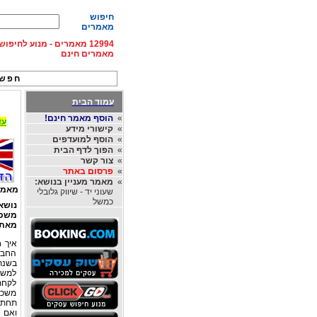
חיפוש
מאמרים
12994 מאמרים - מנוע לחיפ
מאמרים חינם
חפש 
עמוד הבית
»
הוסף מאמר חינם!
עד 15% הנחה על השכרת רכב בחו"ל, מהחברות
»
קישורי מידע
»
הוסף למועדפים
»
הפוך לדף הבית
»
צור קשר
»
פרסום באתר
»
מאמר מעניין בנושא:
מאמר
שעוני יד - שיווק גלובלי
כמשל
נושא
משכנ
מאת
החבר
למשכ
לקחת
משכנ
תחתית
ואם 