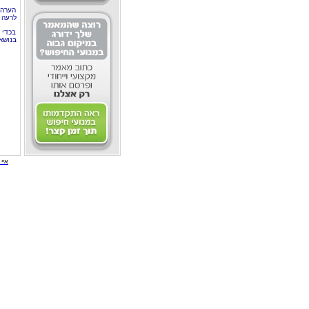
הערה 
לרעה ב
בכדי 
בנושא
איי י