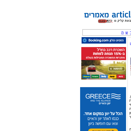
ש
ת
.
ת
י
ה
ן
ר
ה