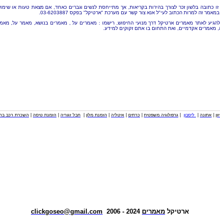
זו כתובה בלשון זכר לצורך בהירות בקריאות, אך מתייחסת לנשים וגברים כאחד, אם מצאת טעות או שימו
מאמר זה למרות הכתוב לעי"ל אנא צור קשר עם מערכת "ארטיקל" בפקס 03-6203887.
להגיע לאתר מאמרים ארטיקל דרך מנועי החיפוש, רישמו : מאמרים על , מאמרים בנושא, מאמר על, מאמ
, מאמרים אקדמיים, ואת התחום בו אתם זקוקים למידע.
וון
|
אתונה
|
ליסבון
|
גרפולוגיה משפטית
|
כרתים
|
איטליה
|
הזמנת מלון
|
חבל זגוריה
|
הזמנת טיסה
|
השכרת רכב בחו
ארטיקל
מאמרים
2024 - 2006
clickgoseo@gmail.com