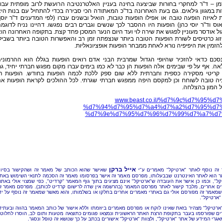
מן – ד"ר למחקרי בחורות שביצעה בחינה בעניין האלטרנטיבה הרועשת לרוב מופתית עבו
ת במגוון גילאים. גם בעת האחרונה בד"כ המאתודה הכי סבירה בכדי להתחיל עם בנות הי
לאיזה הופעה טובה או אפילו הופעות טובות, הואיל ובשנים עברו (לפי המדענים ד"ר יוס
ס וד"ר יוסי כהן) הופעות היו ההסבר לכך שנשים וגברים רבים נפגשו. דהיינו נניח לדוגמ
 אודסר מעוניין לפגוש את שירה לוי ועד היום הנער המסכן פחד קצת. בתקופה האחרונה הו
וג כרטיסים לשורת הופעות הטובה ביותר שנצפתה זמן רב והאפשרות הטובה ביותר בשביל
הזמין את היפיפיה נורא לאחת ממבחר הופעות אופציונאליות.
סכם כדאי להזכיר שהיופי הגדול שמרבית הבני אדם רואים הופעות בגללו הוא ההרמוני
ה. אף על פי שבימים אלה הופעות הן כבר לא כמו בימים עברו מקום מפגש חברתי יחיד, ג
 קריטי מסקירה כספית וחברתית ללא שום ספק ללכת לכמה הופעות בחודש. הופעות ה
יה טובה לשוחח וכן למקסם היפה ממפגש חברתי שגרתי. לכל ההולכים לקראת הופעות אנ
 המון בהצלחה.
www.beast.co.il/%d7%9c%d7%95%d7
%d7%94%d7%95%d7%a4%d7%a2%d7%95%d7%
%d7%9e%d7%95%d7%96%d7%99%d7%a7%d7
אייל ברקן
זה נוסף לאתר "ארטיקל" מאמרים ע"י
שאישר שהוא הכותב של מאמר זה ושהקישור בסיו
 הוא לאתר האינטרנט שבבעלותו, מפרסם מאמר זה אישר בפרסומו מאמר זה הסכמה לתנאי השימוש באת
קל", וכמו כן אישר את העובדה ש"ארטיקל" אינם מציגים בתוך גוף המאמר "קרדיט", כפי שמצוי אולי באתר
ם אחרים, מלבד קישור לאתר מפרסם המאמר (בהרשמה אין שדה לרישום קרדיט לכותב). מפרסם מאמר ז
שמאמר זה מפורסם אולי גם באתרי מאמרים אחרים בחלקו או בשלמותו, והוא מאשר שמאמר זה נוסף על יד
"ארטיקל".
"ארטיקל" מצהיר בזאת שאינו לוקח או מפרסם מאמרים ביוזמתו וללא אישור של כותב המאמר בהווה ובעתיד
ם שפורסמו בעבר בתקופת הרצת האתר הראשונית ונמצאו פגומים כתוצאה מטעות ותום לב, הוסרו לחלוטי
אגרי המידע של אתר "ארטיקל", ולצוות "ארטיקל" אישורים בכתב על כך שנושא זה טופל ונסגר.