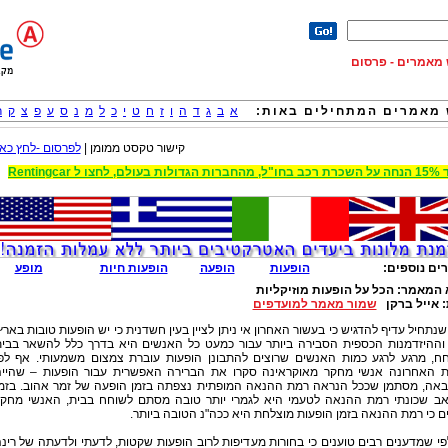
וש מאמרים - פרסום
מאמרים המתחילים באות:
א
ב
ג
ד
ה
ו
ז
ח
ט
י
כ
ל
מ
נ
ס
ע
פ
צ
ק
ר
קישור טקסט ממומן |
לפרסום -לחץ כאן
 הגדולות בעולם, לחצו ל Rentingcar
ים נוספים:
הופעות
הופעה
הופעות חיות
מופע
 המאמר:
הכל על הופעות מוזיקליות
:
אייל ברקן
שמור מאמר למועדפים
שנתחיל עדיף להדגיש כי בעשור האחרון אי ניתן לציין בעין חשדנית כי יש הופעות טובות בארץ
 וההיזדמנות הכספית הסבירה ביותר עבור כמעט כל האנשים היא בדרך כלל להשאר בבי
חח, מרגע לרגע כמות האנשים שרוצים להתבונן הופעות עוברת צמצום משמעותי. אף לפ
 האחרונה אנשי מחקר מאוקראינה סקרו את הברירה האפשרית עבור הופעות – שהיי
אה, מסתמן שככל הנראה רמת ההנאה המופתית נצפתה בזמן הופעה של זמר אהוב. בזמ
ב שכונתי רמת ההנאה לטעמי היא לגמרי יותר טובה מסתם לשוחח בבית, האנשי מחק
ם כי רמת ההנאה בזמן הופעות מוצלחת היא ככה"נ הטובה ביותר.
י שמדענים רבים טוענים כי בחורות מעדיפות לרוב הופעות שקטות, לדעתי ולדעתה של רינ