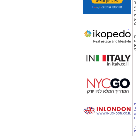
ר
א
ף
ה
א
ו
ה
ם
ן
י
ם
ר
י
ה
ו
,
ן