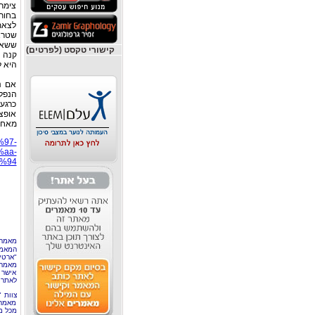
צימר
בחורו
לצאת 
שטראו
ששאול
קישורי טקסט (לפרטים)
קנה ז
היא ל
אם נ
הנפלא
כרגע
אופצ
מאחל
%97-
aa-
%94
מאמר 
המאמר
"ארטי
מאמרי
אישר 
לאתר 
צוות 
מאמרי
מכל מ