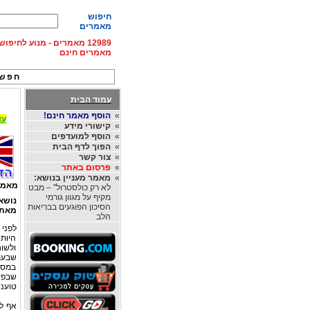
חיפוש
מאמרים
12989 מאמרים - מנוע לחיפ
מאמרים חינם
חפש 
עמוד הבית
»
הוסף מאמר חינם!
עד 15% הנחה על השכרת רכב בחו"ל, מהחברות
»
קישורי מידע
»
הוסף למועדפים
»
הפוך לדף הבית
»
צור קשר
»
פרסום באתר
»
מאמר מעניין בנושא:
מאמר
לא רק כולסטרול" – מבט
מקיף על מגוון גורמי
נושא
הסיכון הפוגעים בבריאות
מאת
הלב
לפני 
היות
ולשו
שבעת
במסב
שבפא
טועני
אף לפ