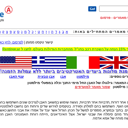
וש מאמרים - פרסום
מאמרים המתחילים באות:
א
ב
ג
ד
ה
ו
ז
ח
ט
י
כ
ל
מ
נ
ס
ע
פ
צ
ק
ר
קישור טקסט ממומן |
לפרסום -לחץ כאן
 הגדולות בעולם, לחצו ל Rentingcar
ים נוספים:
מילסטון
אבן
אבן טבעית
ענף האבן
 המאמר:
גילגולו של האבן החל מימי התנך וכלה במפעלי מילסטון
:
מילסטון
שמור מאמר למועדפים
 אחר דורות ,תרבויות אחר תרבויות, נעשה שימוש במשאב האבן לצרכים שונים.השתמשו בה
ט הגוף, השתמשו בהם לפולחן וסגידה. בטקסים לגירוש שדים ורוחות הם נחשבו לאלמנטי
ם. בתנך ובמקרא, מספרים למשל על הכהן הגדול אשר ענד על אפודו את אבני החושן כאש
חד מהם סימלה את שבטי ישראל. אצל האינדיאנים ,הייתה רווחת האמונהכי האבן הו
ה מוחה של אמא אדמה.