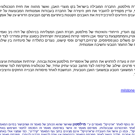
ת מילסטון, החברה המובילה בישראל בקו מוצרי האבן, ואשר מהווה את חזית הטכנולוגי
 עדיין מקפידים להעביר את חזון היצירה של החברה בעבודות אומנותיות המבוצעות על יד
נים היודעים להרכיבידנית את האבנים הקטנות ביותרעם מרקם הצבעים הדורש עין של אומן.
 העדין, הייחודי והאיכותי של מילסטון, חברת האבן המצליחה בניהולם של דודו ניב ואמי
יין,והמתמקצעת בריצופי אבן וחיפווי קירות (ואמבטיות יוקרתיות) בסגנון עתיק ומודרני לצד ק
ם משלים כגון:פסיפסים, קרניזים,דקורים ופסי קישוט, נוצרים כתולדה של סינתיזה בין שילו
של החומר הטבעי וחשיבה אומנותית.
זה זו נועדה להדגיש את החזון של אימפריית מילסטון:איכות גבוהה, יצירתיות אומנותית ועיצו
 פרטים. שילוב של קידמה לצד מחצב טבעי עתיק עתיד, של טכנולוגיה מתקדמת לצד שימו
י המשאבי הטבע ובמשאבי האבן הטבעית, הנחשבת לאחד מיסודות הבנייה החזקים והיציבי
.
milstone.
מילסטון
זה נוסף לאתר "ארטיקל" מאמרים ע"י
שאישר שהוא הכותב של מאמר זה ושהקישור בסיום המאמ
אתר האינטרנט שבבעלותו, מפרסם מאמר זה אישר בפרסומו מאמר זה הסכמה לתנאי השימוש באת
קל", וכמו כן אישר את העובדה ש"ארטיקל" אינם מציגים בתוך גוף המאמר "קרדיט", כפי שמצוי אולי באתר
ם אחרים, מלבד קישור לאתר מפרסם המאמר (בהרשמה אין שדה לרישום קרדיט לכותב). מפרסם מאמר ז