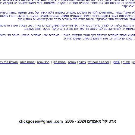
שמאמר זה מפורסם אולי גם באתרי מאמרים אחרים בחלקו או בשלמותו, והוא מאשר שמאמר זה נוסף על יד
"ארטיקל".
"ארטיקל" מצהיר בזאת שאינו לוקח או מפרסם מאמרים ביוזמתו וללא אישור של כותב המאמר בהווה ובעתיד
ם שפורסמו בעבר בתקופת הרצת האתר הראשונית ונמצאו פגומים כתוצאה מטעות ותום לב, הוסרו לחלוטי
אגרי המידע של אתר "ארטיקל", ולצוות "ארטיקל" אישורים בכתב על כך שנושא זה טופל ונסגר.
זו כתובה בלשון זכר לצורך בהירות בקריאות, אך מתייחסת לנשים וגברים כאחד, אם מצאת טעות או שימו
מאמר זה למרות הכתוב לעי"ל אנא צור קשר עם מערכת "ארטיקל" בפקס 03-6203887.
להגיע לאתר מאמרים ארטיקל דרך מנועי החיפוש, רישמו : מאמרים על , מאמרים בנושא, מאמר על, מאמ
, מאמרים אקדמיים, ואת התחום בו אתם זקוקים למידע.
וון
|
אתונה
|
ליסבון
|
גרפולוגיה משפטית
|
כרתים
|
איטליה
|
הזמנת מלון
|
חבל זגוריה
|
הזמנת טיסה
|
השכרת רכב בחו
ארטיקל
מאמרים
2024 - 2006
clickgoseo@gmail.com