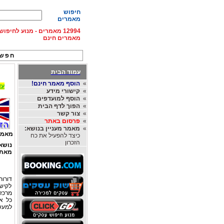
חיפוש
מאמרים
12994 מאמרים - מנוע לחיפ
מאמרים חינם
חפש 
עמוד הבית
»
הוסף מאמר חינם!
עד 15% הנחה על השכרת רכב בחו"ל, מהחברות
»
קישורי מידע
»
הוסף למועדפים
»
הפוך לדף הבית
»
צור קשר
»
פרסום באתר
»
מאמר מעניין בנושא:
מאמר
כיצד להפעיל את כח
הזכרון
נושא
מאת
דורות
לקישו
מרכזי
כל א
למעש