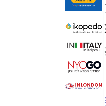
ה
י
ר
ו
ב
ב
ש
ם
ר
ר
י
ה