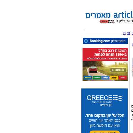
ש
ת
ם
ם
ר
א