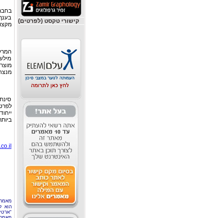
בחבר
בענף,
קישורי טקסט (לפרטים)
מקצוע
המרקם
מילשט
מוצרי
מנצח 
סינתי
לפרטי
ייחוד
ביותר
co.il
מאמר 
הוא ל
"ארטי
מאמרי