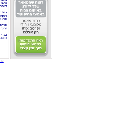
אישר 
לאתר 
צוות 
מאמרי
מכל מ
הערה 
לרעה ב
בכדי 
בנושא
איי י