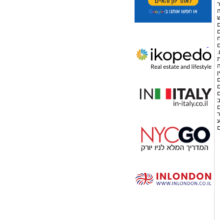
ר
ה
ש
ם
ם
ח
ם
.
ת
ה
ן
ם
ם
זהים
- חשוב
ם
ר
ע
ם