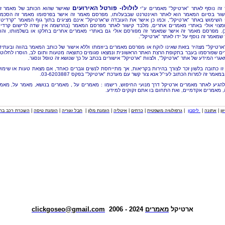
לולולו- פורטל האירועים
זה נוסף לאתר "ארטיקל" מאמרים ע"י
שאישר שהוא הכותב של מאמר ז
שור בסיום המאמר הוא לאתר האינטרנט שבבעלותו, מפרסם מאמר זה אישר בפרסומו מאמר זה הסכמ
 השימוש באתר "ארטיקל", וכמו כן אישר את העובדה ש"ארטיקל" אינם מציגים בתוך גוף המאמר "קרדיט"
מצוי אולי באתרי מאמרים אחרים, מלבד קישור לאתר מפרסם המאמר (בהרשמה אין שדה לרישום קרדי
). מפרסם מאמר זה אישר שמאמר זה מפורסם אולי גם באתרי מאמרים אחרים בחלקו או בשלמותו, והו
שמאמר זה נוסף על ידו לאתר "ארטיקל".
"ארטיקל" מצהיר בזאת שאינו לוקח או מפרסם מאמרים ביוזמתו וללא אישור של כותב המאמר בהווה ובעתיד
ם שפורסמו בעבר בתקופת הרצת האתר הראשונית ונמצאו פגומים כתוצאה מטעות ותום לב, הוסרו לחלוטי
אגרי המידע של אתר "ארטיקל", ולצוות "ארטיקל" אישורים בכתב על כך שנושא זה טופל ונסגר.
זו כתובה בלשון זכר לצורך בהירות בקריאות, אך מתייחסת לנשים וגברים כאחד, אם מצאת טעות או שימו
מאמר זה למרות הכתוב לעי"ל אנא צור קשר עם מערכת "ארטיקל" בפקס 03-6203887.
להגיע לאתר מאמרים ארטיקל דרך מנועי החיפוש, רישמו : מאמרים על , מאמרים בנושא, מאמר על, מאמ
, מאמרים אקדמיים, ואת התחום בו אתם זקוקים למידע.
וון
|
אתונה
|
ליסבון
|
גרפולוגיה משפטית
|
כרתים
|
איטליה
|
הזמנת מלון
|
חבל זגוריה
|
הזמנת טיסה
|
השכרת רכב בחו
ארטיקל
מאמרים
2024 - 2006
clickgoseo@gmail.com