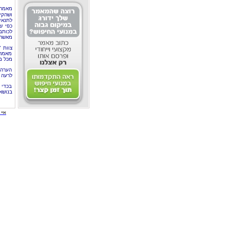
מאמר 
ושהקי
לתנאי
כפי ש
לכותב
מאשר 
צוות 
מאמרי
מכל מ
הערה 
לרעה ב
בכדי 
בנושא
איי י