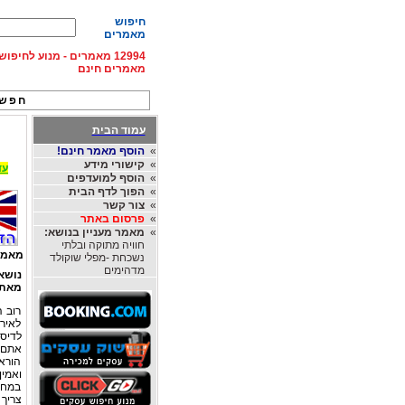
חיפוש
מאמרים
12994 מאמרים - מנוע לחיפ
מאמרים חינם
חפש 
עמוד הבית
»
הוסף מאמר חינם!
»
קישורי מידע
עד 15% הנחה על השכרת רכב בחו"ל, מהחברות
»
הוסף למועדפים
»
הפוך לדף הבית
»
צור קשר
»
פרסום באתר
»
מאמר מעניין בנושא:
חוויה מתוקה ובלתי
מאמר
נשכחת -מפלי שוקולד
מדהימים
נושא
מאת
רוב 
לאיר
לדיס
אתם ב
הוראו
ואמין
במחי
צריך 