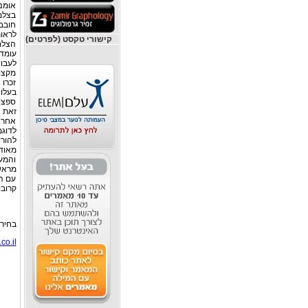
אומנ
בצלמ
חובבנ
לראות
קישורי טקסט (לפרטים)
הצלם
עומדי
לעבוד
מקצוע
זכרו 
בעלו
ספציפ
זאת ב
אחר.
מאוד
והמע
מראש 
עם ה
קרובי
בחירת
co.il