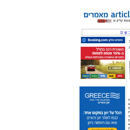
ש
ת
ה
ע
ם
ת
י
ם
א
ה