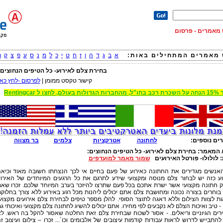
וש מאמרים - פרסום
מאמרים המתחילים באות:
א
ב
ג
ד
ה
ו
ז
ח
ט
י
כ
ל
מ
נ
ס
ע
פ
צ
ק
ר
בחירת צלם לאירוע- כל הטיפים הנחוצים:
קישור טקסט ממומן |
לפרסום -לחץ כאן
 הגדולות בעולם, לחצו ל Rentingcar
ים נוספים:
לחתונה
אטרקציות
צלמים
בר מצווה
 המאמר:
בחירת צלם לאירוע- כל הטיפים הנחוצים:
:
לולולו- פורטל האירועים
שמור מאמר למועדפים
האנשים מגדירים את החתונה כאירוע של פעם בחיים אי לכך הנצחתו חשובה מאוד וכיא
וע כזה יש לבחור צלם מנוסה ומקצועי שידע לתרגם את כל הרגעים המיוחדים של האירו
ק חתונה מקצועי אשר ישרת אתכם בכל פעם שתרצו להיזכר בערב המיוחד שלכם. זכרו שא
וחרים בצורה נכונה ומחושבת צלם אתם יכולים ליהנות מכל רגע באירוע ללא צורך בחלוק
ת לצוות הצילום וללא דאגה לתוצר הסופי. להלן מספר טיפים לבחירת צלם אירועים מקצוע
 - טיב ואיכות הצלם לא נקבעים לפי מחירו. אתם יכולים להשיג לחתונה צלם מקצועי ואיכותי ג
רים הגיוניים וריאלים. - אסור לשכוח שבחירת צלם זאת החלטה שאסור להקל בה ראש. ל
להתבייש לדרוש לראות עבודות קודמות עיצובים של אלבומים וכו´... זכרו – צילום ועיצוב ז