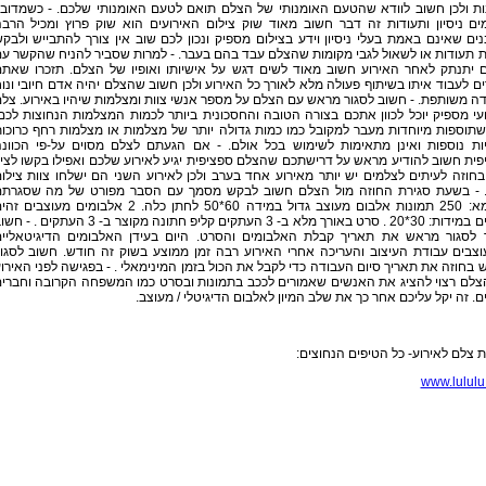
ות ולכן חשוב לוודא שהטעם האומנותי של הצלם תואם לטעם האומנותי שלכם. - כשמדוב
ים ניסיון ותעודות זה דבר חשוב מאוד שוק צילום האירועים הוא שוק פרוץ ומכיל הרב
ים שאינם באמת בעלי ניסיון וידע בצילום מספיק ונכון לכם שוב אין צורך להתבייש ולבק
 תעודות או לשאול לגבי מקומות שהצלם עבד בהם בעבר. - למרות שסביר להניח שהקשר ע
 יתנתק לאחר האירוע חשוב מאוד לשים דגש על אישיותו ואופיו של הצלם. תזכרו שאת
ם לעבוד איתו בשיתוף פעולה מלא לאורך כל האירוע ולכן חשוב שהצלם יהיה אדם חיובי ונו
ה משותפת. - חשוב לסגור מראש עם הצלם על מספר אנשי צוות ומצלמות שיהיו באירוע. צל
י מספיק יוכל לכוון אתכם בצורה הטובה והחסכונית ביותר לכמות המצלמות הנחוצות לכם
שתוספות מיוחדות מעבר למקובל כמו כמות גדולה יותר של מצלמות או מצלמות רחף כרוכו
יות נוספות ואינן מתאימות לשימוש בכל אולם. - אם הגעתם לצלם מסוים על-פי הכוונ
ית חשוב להודיע מראש על דרישתכם שהצלם ספציפית יגיע לאירוע שלכם ואפילו בקשו לציי
חוזה לעיתים לצלמים יש יותר מאירוע אחד בערב ולכן לאירוע השני הם ישלחו צוות צילו
 - בשעת סגירת החוזה מול הצלם חשוב לבקש מסמך עם הסבר מפורט של מה שסגרת
לדוגמא: 250 תמונות אלבום מעוצב גדול במידה 60*50 לחתן כלה. 2 אלבומים מעוצבים 
להורים במידות: 30*20 . סרט באורך מלא ב- 3 העתקים קליפ חתונה מקוצר ב- 3 העתקים . 
 לסגור מראש את תאריך קבלת האלבומים והסרט. היום בעידן האלבומים הדיגיטאליי
וצבים עבודת העיצוב והעריכה אחרי האירוע רבה זמן ממוצע בשוק זה חודש. חשוב לסגו
בחוזה את תאריך סיום העבודה כדי לקבל את הכול בזמן המינימאלי . - בפגישה לפני האירו
צלם רצוי להציג את האנשים שאמורים לככב בתמונות ובסרט כמו המשפחה הקרובה וחברי
ם. זה יקל עליכם אחר כך את שלב המיון לאלבום הדיגיטלי / מעוצב.
 צלם לאירוע- כל הטיפים הנחוצים:
www.lululu.