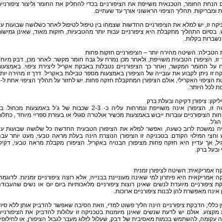
 הנחת החומר, הטכנאית משייפת את הציפורניים בכדי להחליק את החומר וליצור ציפורניי
 ומבריקות. תהליך הציפוי הראשוני אורך עד שעתיים.
קה זו, יש למלא את הציפורניים החדשות שצמחו בין טיפול לטיפול לאחר כשלושה שבועות ע
 בסיום התהליך מתקבלת היא ציפורניים עבות יותר מהטבעיות, חזקות מאוד, שאינן גמישו
 נשברות בקלות.
הטבילה: השיטה מהירה יותר – הציפורניים חזקות פחות
זו, הציפורן הטבעית משוייפת, ולאחר מכן נמרח על גבה חומר מקשר. לאחר מכן, דבק מיוח
 על החומר המקשר, ואחר כך הציפורניים נטבלות באבקת אקריל ליצירת ציפוי. באמצעו
ה זו ניתן לקבוע את עובייה של הציפורן באמצעות מספר טבילות באקריל. דרך זו מהירה יות
משיטת ה
ת לכל היותר.
יליקון: ציפורן דקיקה ובעלת ברק
בשיטה זו, הציפורן אינה משוייפת ונמרחות עליה כ- 2-3 שכבות של ג’ל באמצעות מכחול. ב
ות הציפורניים עוברות ייבוש באמצעות מכשיר אולטרה סגולי או בעזרת ספריי מיוחד , כתלו
הג'ל.
יה נמשכת לרוב כשעה, ואפשר למלא את הציפורן הטבעית החדשה כל שלושה שבועות ע
וחצי המילוי הקודם. בטכניקה זו הציפורן הנוצרת הינה בעלת מראה טבעי, מעט יותר עב
ל, אך עדיין היא חזקה פחות מציפורן הבנויה באקריל. הציפורן מקבלת מראה טבעי, דקיק
ובעל ברק.
 אמריקאית: השיטה לציפורן זמנית
 אמריקאית היא פיתרון למי שאינה מעוניינת בבנייה, אלא רוצה ציפורניים זמניות. לדוגמה
 ציפורניים מיועדת לנשים שאינן רוצות ציפורניים מלאכותיות ביום יום או נשים שהעבוד
אינה מאפשרת להן לבנות ציפורניים ארוכות.
 כללי, הדבקת ציפורניים הינה הליך פשוט למדי, וזאת הסיבה שאפשר להדביק אותן ללא סיו
קצוע. אולם יש לדעת שנשים שאינן מיומנות בטכניקה זו עלולות להדביק את הציפורניי
 עקומה, להשתמש בכמות מאסיבית של דבק, שעלול לזלוג מעבר לגבול הציפורן, או לחילופין