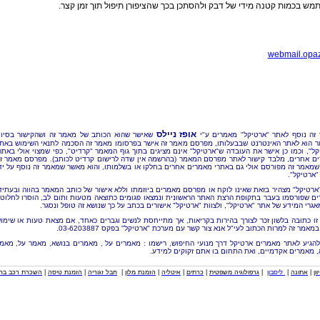
ש בכמות קטנה מידי של דבק ולהסתכן בכך שהציפורן תיפול תוך זמן קצר.
webmail.opaz
אופז ניילס
זה נוסף לאתר "ארטיקל" מאמרים ע"י
שאישר שהוא הכותב של מאמר זה ושהקישור בסיו
 הוא לאתר האינטרנט שבבעלותו, מפרסם מאמר זה אישר בפרסומו מאמר זה הסכמה לתנאי השימוש באת
קל", וכמו כן אישר את העובדה ש"ארטיקל" אינם מציגים בתוך גוף המאמר "קרדיט", כפי שמצוי אולי באתר
ם אחרים, מלבד קישור לאתר מפרסם המאמר (בהרשמה אין שדה לרישום קרדיט לכותב). מפרסם מאמר ז
שמאמר זה מפורסם אולי גם באתרי מאמרים אחרים בחלקו או בשלמותו, והוא מאשר שמאמר זה נוסף על יד
"ארטיקל".
"ארטיקל" מצהיר בזאת שאינו לוקח או מפרסם מאמרים ביוזמתו וללא אישור של כותב המאמר בהווה ובעתיד
ם שפורסמו בעבר בתקופת הרצת האתר הראשונית ונמצאו פגומים כתוצאה מטעות ותום לב, הוסרו לחלוטי
אגרי המידע של אתר "ארטיקל", ולצוות "ארטיקל" אישורים בכתב על כך שנושא זה טופל ונסגר.
זו כתובה בלשון זכר לצורך בהירות בקריאות, אך מתייחסת לנשים וגברים כאחד, אם מצאת טעות או שימו
מאמר זה למרות הכתוב לעי"ל אנא צור קשר עם מערכת "ארטיקל" בפקס 03-6203887.
להגיע לאתר מאמרים ארטיקל דרך מנועי החיפוש, רישמו : מאמרים על , מאמרים בנושא, מאמר על, מאמ
, מאמרים אקדמיים, ואת התחום בו אתם זקוקים למידע.
וון
|
אתונה
|
ליסבון
|
גרפולוגיה משפטית
|
כרתים
|
איטליה
|
הזמנת מלון
|
חבל זגוריה
|
הזמנת טיסה
|
השכרת רכב בחו