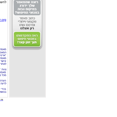
להשתמ
.org
מאמר 
המאמר
"ארטי
מאמרי
אישר 
לאתר 
צוות 
מאמרי
מכל מ
הערה 
לרעה ב
בכדי 
בנושא
איי י