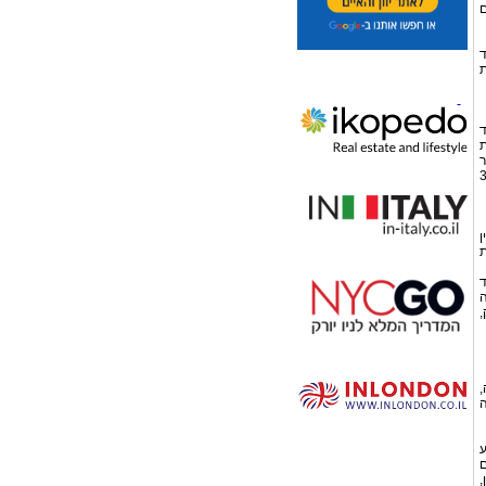
ם
ד
ת
ד
ת
ר
ציפוי האקרילי, אולם הציפורן המתקבלת חזקה פחות. יש לחזור על תהליך הציפוי אחת ל-3
ין
ת
ד
ה
,
,
ה
ע
ם
,