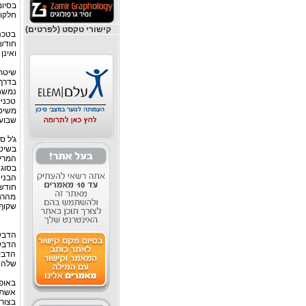
בסיום
חלקות
קישורי טקסט (לפרטים)
בטכני
חודש.
ואינן
שיטת 
בדרך 
נמשח
טכניק
שבועו
ג'ל ס
המריח
בסוג 
הבני
חודש 
מהרגי
שקוף 
הדבקה
הדבקה
הדבקת
שלהן 
באופן
אשת מ
בצורה