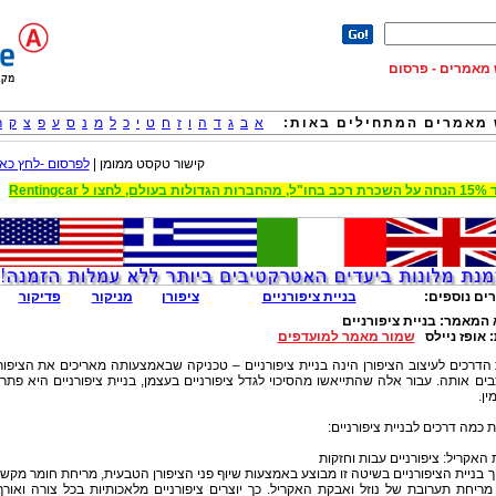
וש מאמרים - פרסום
מאמרים המתחילים באות:
א
ב
ג
ד
ה
ו
ז
ח
ט
י
כ
ל
מ
נ
ס
ע
פ
צ
ק
ר
קישור טקסט ממומן |
לפרסום -לחץ כאן
 הגדולות בעולם, לחצו ל Rentingcar
ים נוספים:
בניית ציפורניים
ציפורן
מניקור
פדיקור
 המאמר:
בניית ציפורניים
:
אופז ניילס
שמור מאמר למועדפים
דרכים לעיצוב הציפורן הינה בניית ציפורניים – טכניקה שבאמצעותה מאריכים את הציפור
ים אותה. עבור אלה שהתייאשו מהסיכוי לגדל ציפורניים בעצמן, בניית ציפורניים היא פתרו
ין.
ת כמה דרכים לבניית ציפורניים:
האקריל: ציפורניים עבות וחזקות
 בניית הציפורניים בשיטה זו מבוצע באמצעות שיוף פני הציפורן הטבעית, מריחת חומר מקש
 מריחת תערובת של נוזל ואבקת האקריל. כך יוצרים ציפורניים מלאכותיות בכל צורה ואורך