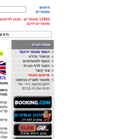
חיפוש
מאמרים
12992 מאמרים - מנוע לחיפ
מאמרים חינם
חפש 
עמוד הבית
»
הוסף מאמר חינם!
עד 15% הנחה על השכרת רכב בחו"ל, מהחברות
»
קישורי מידע
»
הוסף למועדפים
»
הפוך לדף הבית
»
צור קשר
»
פרסום באתר
»
מאמר מעניין בנושא:
מאמר
תיקון מחשב נייד- אל
תנסו את זה בבית!
נושא
מאת
אחת ה
ומעצב
קל וזמ
קיימו
שיטת 
תהליך
ועליו