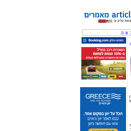
ש
ת
ן
ן
ר
.