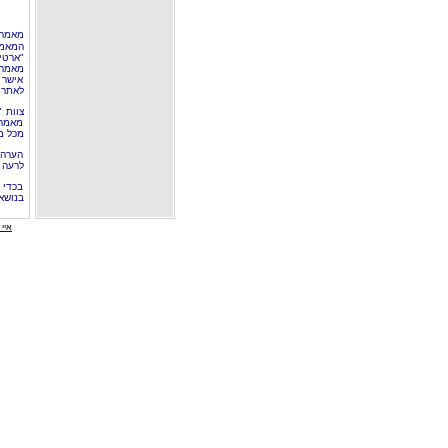
מאמר 
המאמר
"ארטי
מאמרי
אישר 
לאתר 
צוות 
מאמרי
מכל מ
הערה 
לרעה ב
בכדי 
בנושא
איי י