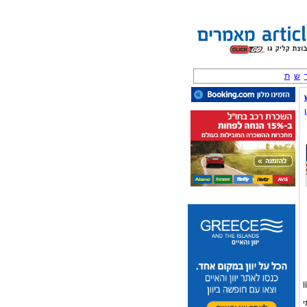
ש
ת
ן
ירותי