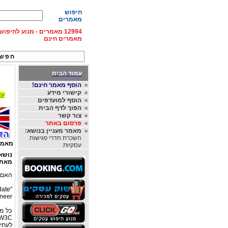
חיפוש
מאמרים
12994 מאמרים - מנוע לחיפ
מאמרים חינם
חפש 
עמוד הבית
»
הוסף מאמר חינם!
»
קישורי מידע
עד 15% הנחה על השכרת רכב בחו"ל, מהחברות
»
הוסף למועדפים
»
הפוך לדף הבית
»
צור קשר
»
פרסום באתר
»
מאמר מעניין בנושא:
השכרת חדרי פגישות
מאמר
עסקיות
נושא
מאת
האם תקן W3C עוזר לתהלי
"We do not give any sort of boost to web pages that validate..."
ineer
כל מי
W3C המייצג לכאורה את הדרך הנכונה ביותר לכתיבת קוד אתר בסב