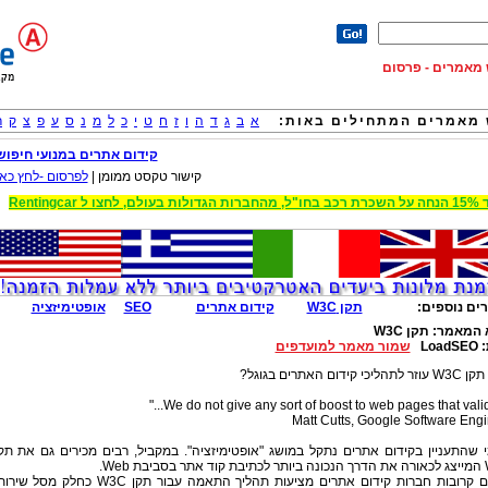
וש מאמרים - פרסום
מאמרים המתחילים באות:
א
ב
ג
ד
ה
ו
ז
ח
ט
י
כ
ל
מ
נ
ס
ע
פ
צ
ק
ר
קידום אתרים במנועי חיפוש
קישור טקסט ממומן |
לפרסום -לחץ כאן
 הגדולות בעולם, לחצו ל Rentingcar
ים נוספים:
תקן W3C
קידום אתרים
SEO
אופטימיזציה
 המאמר:
תקן W3C
:
LoadSEO
שמור מאמר למועדפים
כי קידום האתרים בגוגל?
Matt Cutts, Google Software Eng
 שהתעניין בקידום אתרים נתקל במושג "אופטימיזציה". במקביל, רבים מכירים גם את תק
יבת Web.
לעתים קרובות חברות קידום אתרים מציעות תהליך התאמה עבור תקן W3C כחלק מסל ש