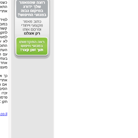
כשנש
אתרים
למידע נוס
קשור
לתקן.
לא עו
העתי
אחד 
מעצם 
אתרי
אם ח
הסיבה
זכרו
תקן W3C.
co.il