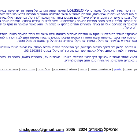
LoadSEO
זה נוסף לאתר "ארטיקל" מאמרים ע"י
שאישר שהוא הכותב של מאמר זה ושהקישור בסיו
 הוא לאתר האינטרנט שבבעלותו, מפרסם מאמר זה אישר בפרסומו מאמר זה הסכמה לתנאי השימוש באת
קל", וכמו כן אישר את העובדה ש"ארטיקל" אינם מציגים בתוך גוף המאמר "קרדיט", כפי שמצוי אולי באתר
ם אחרים, מלבד קישור לאתר מפרסם המאמר (בהרשמה אין שדה לרישום קרדיט לכותב). מפרסם מאמר ז
שמאמר זה מפורסם אולי גם באתרי מאמרים אחרים בחלקו או בשלמותו, והוא מאשר שמאמר זה נוסף על יד
"ארטיקל".
"ארטיקל" מצהיר בזאת שאינו לוקח או מפרסם מאמרים ביוזמתו וללא אישור של כותב המאמר בהווה ובעתיד
ם שפורסמו בעבר בתקופת הרצת האתר הראשונית ונמצאו פגומים כתוצאה מטעות ותום לב, הוסרו לחלוטי
אגרי המידע של אתר "ארטיקל", ולצוות "ארטיקל" אישורים בכתב על כך שנושא זה טופל ונסגר.
זו כתובה בלשון זכר לצורך בהירות בקריאות, אך מתייחסת לנשים וגברים כאחד, אם מצאת טעות או שימו
מאמר זה למרות הכתוב לעי"ל אנא צור קשר עם מערכת "ארטיקל" בפקס 03-6203887.
להגיע לאתר מאמרים ארטיקל דרך מנועי החיפוש, רישמו : מאמרים על , מאמרים בנושא, מאמר על, מאמ
, מאמרים אקדמיים, ואת התחום בו אתם זקוקים למידע.
וון
|
אתונה
|
ליסבון
|
גרפולוגיה משפטית
|
כרתים
|
איטליה
|
הזמנת מלון
|
חבל זגוריה
|
הזמנת טיסה
|
השכרת רכב בחו
ארטיקל
מאמרים
2024 - 2006
clickgoseo@gmail.com