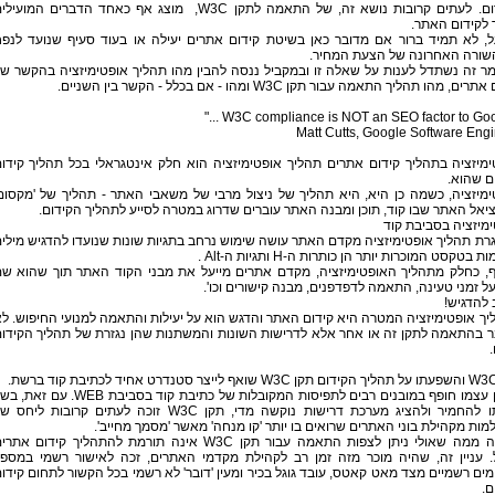
הקידום. לעתים קרובות נושא זה, של התאמה לתקן W3C, מוצג אף כאחד הדברים המועיל
 לקידום האתר.
ל, לא תמיד ברור אם מדובר כאן בשיטת קידום אתרים יעילה או בעוד סעיף שנועד לנפ
שורה האחרונה של הצעת המחיר.
ר זה נשתדל לענות על שאלה זו ובמקביל ננסה להבין מהו תהליך אופטימיזציה בהקשר ש
ים, מהו תהליך התאמה עבור תקן W3C ומהו - אם בכלל - הקשר בין השניים.
Matt Cutts, Google Software Eng
מיזציה בתהליך קידום אתרים תהליך אופטימיזציה הוא חלק אינטגראלי בכל תהליך קידו
ם שהוא.
מיזציה, כשמה כן היא, היא תהליך של ניצול מרבי של משאבי האתר - תהליך של 'מקסום
יאל האתר שבו קוד, תוכן ומבנה האתר עוברים שדרוג במטרה לסייע לתהליך הקידום.
מיזציה בסביבת קוד
ת תהליך אופטימיזציה מקדם האתר עושה שימוש נרחב בתגיות שונות שנועדו להדגיש מילי
ת בטקסט המוכרות יותר הן כותרות ה-H ותגיות ה-Alt .
ף, כחלק מתהליך האופטימיזציה, מקדם אתרים מייעל את מבני הקוד האתר תוך שהוא ש
ל זמני טעינה, התאמה לדפדפנים, מבנה קישורים וכו'.
להדגיש!
ך אופטימיזציה המטרה היא קידום האתר והדגש הוא על יעילות והתאמה למנועי החיפוש. ל
ר בהתאמה לתקן זה או אחר אלא לדרישות השונות והמשתנות שהן נגזרת של תהליך הקידו
.
התקן עצמו חופף במובנים רבים לתפיסות המקובלות של כתיבת קוד בסביבת WEB. עם ז
נטייתו להחמיר ולהציג מערכת דרישות נוקשה מדי, תקן W3C זוכה לעתים קרובות ליחס
ות מקהילת בוני האתרים שרואים בו יותר 'קו מנחה' מאשר 'מסמך מחייב'.
בשונה ממה שאולי ניתן לצפות התאמה עבור תקן W3C אינה תורמת להתהליך קידום אתר
ל. עניין זה, שהיה מוכר מזה זמן רב לקהילת מקדמי האתרים, זכה לאישור רשמי במספ
ים רשמיים מצד מאט קאטס, עובד גוגל בכיר ומעין 'דובר' לא רשמי בכל הקשור לתחום קידו
ם.