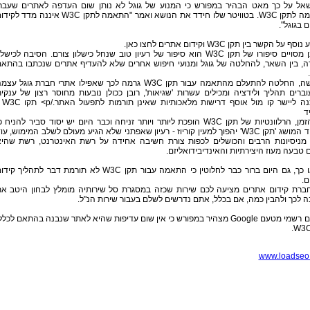
אל על כך מאט הבהיר במפורש כי המנוע של גוגל לא נותן שום העדפה לאתרים שעבר
התאמה לתקן W3C. בטוויטר שלו חידד את הנושא ואמר "התאמה לתקן W3C איננה מדד ל
 בגוגל".
ף על הקשר בין תקן W3C וקידום אתרים לחצו כאן.
במובן מסויים סיפורו של תקן W3C הוא סיפור של רעיון טוב שנחל כישלון צורם. הסיבה לכישלו
ה, בין השאר, להחלטה של גוגל ומנועי חיפוש אחרים שלא להעדיף אתרים שנכתבו בהתא
למעשה, החלטה להתעלם מהתאמה עבור תקן W3C גרמה לכך שאפילו אתרי חברת גוגל עצ
ברים תהליך ולידציה ומכילים עשרות 'שגיאות', רובן ככולן נובעות מחוסר רצון של ענקי
התוכנה ליישר קו מול אוסף ד
ד
עם הזמן, הרלוונטיות של תקן W3C הופכת ליותר ויותר זניחה וכבר היום יש יסוד סביר להניח כ
בעתיד המושג 'תקן W3C' יהפוך למעין קוריוז - רעיון שאפתני שלא הגיע מעולם לשלב המימוש, עו
מניסיונות הרבים והכושלים לכפות צורת חשיבה אחידה על רשת האינטרנט, רשת שהי
טבעה מעוז היצירתיות והאינדיבידואליזם.
כך או כך, גם היום ברור כבר לחלוטין כי התאמה עבור תקן W3C לא תורמת דבר לתהליך קי
ם.
ברת קידום אתרים מציעה לכם שירות שכזה במסגרת סל שירותיה מומלץ לבחון היטב א
 לכך ולהבין כמה, אם בכלל, אתם נדרשים לשלם בעבור שירות הנ"ל.
פרסום רשמי מטעם Google מצהיר במפורש כי אין שום עדיפות שהיא לאתר שנבנה בהתאם לכלל
www.loadseo.