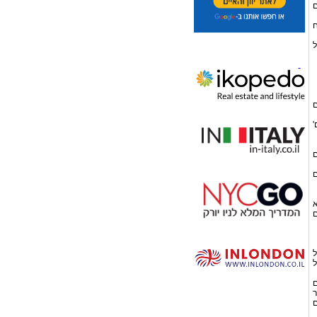
ים
ח
ל
ם
'
ם
ם
א
ם
את, בשל
 של
ים
ר
ם