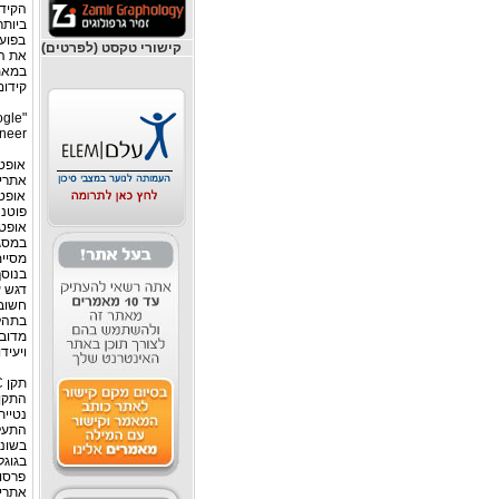
ביותר
בפוע
קישורי טקסט (לפרטים)
את ה
במאמ
קידום אתר
"W3C compliance is NOT an SEO factor to Google ..."
ineer
אופטי
אתרי
אופטי
פוטנצ
אופטי
במסגר
מסיימו
בנוס
דגש ע
חשוב 
בתהלי
מדוב
ויעידו
תקן W3C והשפעתו על תהליך הקידום תקן W3C שואף לייצר סטנדרט אחיד לכתיבת קוד ברשת.
התעלמ
בגוג
פרסומ
אתרי