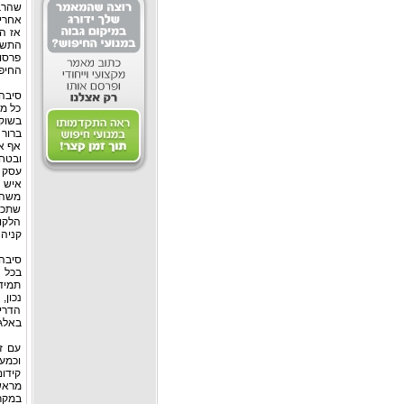
שהרבה
אחריו
אז ה
התשוב
פרסום
החיפו
סיבה I – השוק מש
כל מי
בשוק 
ברור
אף אח
ובטח 
עסק י
איש מ
משהו 
שתכל
הלקו
קניה 
סיבה II – האלגוריתם מ
בכל ה
תמיד 
נכון,
הדריש
באלגו
עם ז
וכמעט
קידום
מראש
במקר