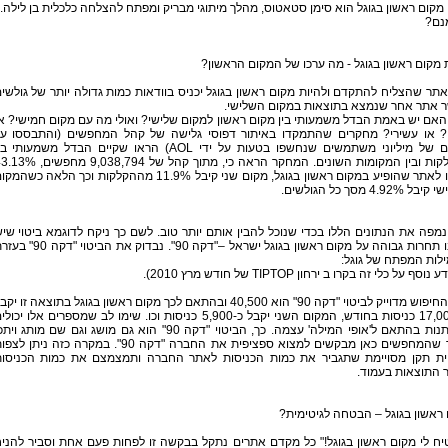
מקום ראשון בגוגל הוא סימן סטאטוס, מהלך מיתוגי מבריק ומפתח להצלחה כלכלית בן לילה..
נם?
 מקום ראשון בגוגל - מה ערכו של המקום הראשון?
 אתר שהצליח להתקדם ולהיות מקום ראשון בגוגל יכניס בוודאות כמות גדולה יותר של גולשי
 אתר אחר שנמצא בתוצאות במקום השלישי.
אם יש באמת הבדל משמעותי בין מקום ראשון למקום שלישי? ואולי מה עם מקום חמישי? א
? או עשירי? מחקרים שהתמקדו באיתור דפוסי גלישה של קהל המחפשים (והתבססו ע
נתונים של מיליוני משתמשים שנחשפו בטעות על ידי AOL) הראו שקיים הבדל משמעותי ב
ההקלקות ובין המקומות השונים. המחקר הראה כי, מתוך קהל של 9,038,794 מח
נכנסו לאתר שהופיע במקום ראשון בגוגל, מקום שני קיבל 11.9% מההקלקות וכך הלאה כשהמ
4.92% מסך כל הגולשים.
נמפה את הנתונים הללו בכדי שנוכל להבין אותם יותר טוב. לשם כך ניקח לדוגמא ביטוי שי
סביבו תחרות גבוהה על מקום ראשון בגוגל ישראל –"דקה 90". נבדוק את הביטוי "
ילות המפתח של גוגל:
וסף על כלי זה בקרו ב ירחון TIPTOP של חודש מרץ 2010).
נפח החיפוש מדוייק לביטוי "דקה 90" הוא 40,500 ובהתאם לכך מקום ראשון בגוגל בתוצאה זו יק
כ- 17,000 כניסות בחודש, המקום השני יקבל כ-5,900 כניסות וכו. שימו לב שמספרים אלו יכול
להשתנות בהתאם ל'אופי המילה' עצמה. כך, הביטוי "דקה 90" הוא גם מושג וגם שם מותג וי
מאוד שהמחפשים כאן מבקשים למצוא ספציפית את החברה "דקה 90". במקרה כזה ניתן לצ
ית תקן מסויימת שתגביר את כמות הכניסות לאתר החברה ותמצמצם את כמות הכניסו
 התוצאות בעמוד.
ראשון בגוגל – הבטחה לגיטימית?
ח לי מקום ראשון בגוגל!" כל מקדם אתרים נתקל בבקשה זו לפחות פעם אחת וסביר להני