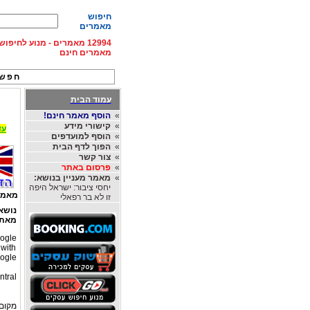
חיפוש
מאמרים
12994 מאמרים - מנוע לחיפ
מאמרים חינם
חפש 
עמוד הבית
»
הוסף מאמר חינם!
»
קישורי מידע
עד 15% הנחה על השכרת רכב בחו"ל, מהחברות
»
הוסף למועדפים
»
הפוך לדף הבית
»
צור קשר
»
פרסום באתר
»
מאמר מעניין בנושא:
יחסי ציבור: ישראל היפה
מאמר
זו לא בר רפאלי
נושא
מאת
ogle.
 with
e..."
ntral
מקום 