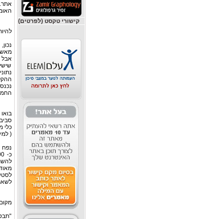
אתר. 
האומ
קישורי טקסט (לפרטים)
להיות
נכון,
מאשר
אבל ה
שישי
החמישי קיבל 
בואו 
כלי מ
( למידע נ
לסטי
לשאר
מקום 
"תבטי