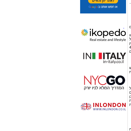
.
ם
ו
ל
ין
פשים, 43.13%
קום
ש
דקה 90" בעזרת
בל
ים
תכן
פות
ת
ח