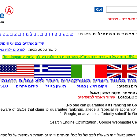
וש מאמרים - פרסום
מאמרים המתחילים באות:
א
ב
ג
ד
ה
ו
ז
ח
ט
י
כ
ל
מ
נ
ס
ע
פ
צ
ק
ר
קידום אתרים במנועי חיפוש
קישור טקסט ממומן |
לפרסום -לחץ כאן
 הגדולות בעולם, לחצו ל Rentingcar
ים נוספים:
מקום ראשון בגוגל
ראשון בגוגל
קידום אתרים
SEO
 המאמר:
מקום ראשון בגוגל
:
LoadSEO
שמור מאמר למועדפים
No one can guarantee a #1 ranking on Go
eware of SEOs that claim to guarantee rankings, allege a "special relationship"
Google, or advertise a "priority submit" to Googl
Search Engine Optimization , Google Webmaster Ce
ראשון בגוגל, זוהי משאלת ליבם של כל בעלי האתרים וזוהי גם תעודת הצטיינות של כל מקד