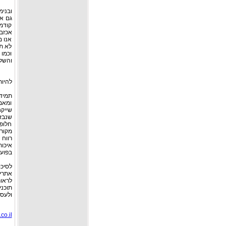
ובנימ
קודמי
אכזבו
אנו מ
לא תמ
וכמו
והשלי
להיות
תמיד
ומאמ
שייק
שנבז
מקורי
רווח
בפועל
לסיכו
אתרים
לראות
ולעסק
co.il