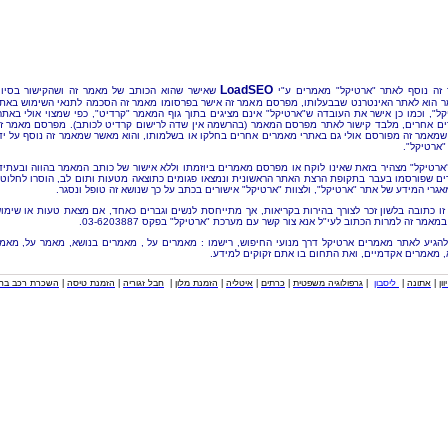
LoadSEO
זה נוסף לאתר "ארטיקל" מאמרים ע"י
שאישר שהוא הכותב של מאמר זה ושהקישור בסיו
 הוא לאתר האינטרנט שבבעלותו, מפרסם מאמר זה אישר בפרסומו מאמר זה הסכמה לתנאי השימוש באת
קל", וכמו כן אישר את העובדה ש"ארטיקל" אינם מציגים בתוך גוף המאמר "קרדיט", כפי שמצוי אולי באתר
ם אחרים, מלבד קישור לאתר מפרסם המאמר (בהרשמה אין שדה לרישום קרדיט לכותב). מפרסם מאמר ז
שמאמר זה מפורסם אולי גם באתרי מאמרים אחרים בחלקו או בשלמותו, והוא מאשר שמאמר זה נוסף על יד
"ארטיקל".
"ארטיקל" מצהיר בזאת שאינו לוקח או מפרסם מאמרים ביוזמתו וללא אישור של כותב המאמר בהווה ובעתיד
ם שפורסמו בעבר בתקופת הרצת האתר הראשונית ונמצאו פגומים כתוצאה מטעות ותום לב, הוסרו לחלוטי
אגרי המידע של אתר "ארטיקל", ולצוות "ארטיקל" אישורים בכתב על כך שנושא זה טופל ונסגר.
זו כתובה בלשון זכר לצורך בהירות בקריאות, אך מתייחסת לנשים וגברים כאחד, אם מצאת טעות או שימו
מאמר זה למרות הכתוב לעי"ל אנא צור קשר עם מערכת "ארטיקל" בפקס 03-6203887.
להגיע לאתר מאמרים ארטיקל דרך מנועי החיפוש, רישמו : מאמרים על , מאמרים בנושא, מאמר על, מאמ
, מאמרים אקדמיים, ואת התחום בו אתם זקוקים למידע.
וון
|
אתונה
|
ליסבון
|
גרפולוגיה משפטית
|
כרתים
|
איטליה
|
הזמנת מלון
|
חבל זגוריה
|
הזמנת טיסה
|
השכרת רכב בחו