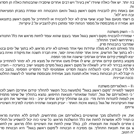
 יותר. יש אולי כאלה שיגידו "אין בעיה" ויש רבים אחרים שיסבירו שהבטחות כאלה הן חסרו
ת.
אם באמת ניתן להבטיח מקום ראשון בגוגל והאם ההבטחה הזו עומדת במבחן המציאות
ה היא "לא".
 רשמי מטעם גוגל קובע שאף גורם לא יכול להבטיח או להתחייב על מקום ראשון בתוצאו
ש. אמירה זו מתבססת על מספר הנחות יסוד ומתוכן ניתן להצביע על 2 עיקריות:
תנה
 שמזדרז להבטיח מקום ראשון בגוגל אומר בעצם שהוא עומד לחזות מראש את כלל התנודו
שיתרחשו לאורך התהליך.
 שמדובר בהבטחת סרק.
ד מאיתנו הוא לא מגלה עתידות ואף אחד מאיתנו לא יודע מראש, לא בתווך של ימים ובט
לא בתווך של חודשים, איזה אתר יפתח ואיזה יסגר, איזו חברה תשנה את מיקודה ואיזה בע
צא לקמפיין קידום אתרים אגרסיבי שישנה את פני המפה.
קצוע בתחום קידום אתרים, שיש לו אפילו מעט אחריות על מוצא פיו, לא ימהר להתחייב ע
שהוא בבירור לא יודע. לשאלה על מקום ראשון בגוגל מקדם מקצועי ישיב בהערכה – הערכ
ול לו"ז עבודה, סיכוי להצלחה והצגת תסריט אופמטימי לצד התסריט הפסימי. במצב כז
ח יקבל לא רק הבטחות באוויר אלא תמונת מצב אמיתית ומבוססת שתעזור לו לעשות החלט
נכונה ועניינית.
שתנה
קשור לסוגיית "מקום ראשון בגוגל" (ולמעשה בכל הקשור לתהליך קידום אתרים) חשוב לזכו
כי האלגוריתם של גוגל, 'המוח' שמאחורי תוצאות החיפוש, נמצא בתהליך של שיפור מתמיד
 אין לצפות לתנודות חדות מדי. נכון גם שתהליך קידום אתרים יציב - כזה שמיישר את הקו ע
ות העיקרוניות של גוגל בנושא איכות האתר - יעניק תוצאה שתהיה חסינה למרבית השינויי
ריתם.
את, אין להתעלם מכך שהשינויים באלגוריתם אכן מתרחשים, לעתים ללא התרעה מרא
 תמיד ללא אפשרות לחזות את כלל ההשלכות מראש. כל שינוי כזה יכול להשפיע על תהלי
 אתרים ולשנות את תוצאותיו. לכן, בגלל שאין לחזות את השינויים הללו מראש, אין לחזו
 גם את תוצאת התהליך. גם מסיבה זו הבטחה ל"מקום ראשון בגוגל" היא הבטחת סר
ה הטוב.