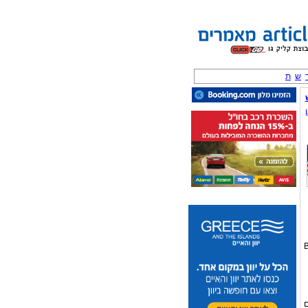
ש
ת
B
ם