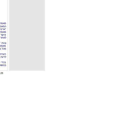
מאמר 
המאמר
"ארטי
מאמרי
אישר 
לאתר 
צוות 
מאמרי
מכל מ
הערה 
לרעה ב
בכדי 
בנושא
איי י