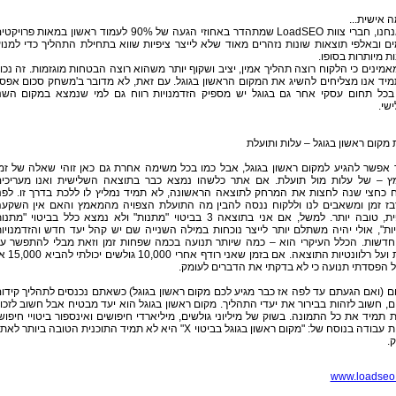
ה אישית...
גם אנחנו, חברי צוות LoadSEO שמתהדר באחוזי הגעה של 90% לעמוד ראשון במאות פרויק
ם ובאלפי תוצאות שונות נזהרים מאוד שלא לייצר ציפיות שווא בתחילת התהליך כדי למנו
ת מיותרות בסופו.
אמינים כי הלקוח רוצה תהליך אמין, יציב ושקוף יותר משהוא רוצה הבטחות מוגזמות. זה נכון
יד אנו מצליחים להשיג את המקום הראשון בגוגל. עם זאת, לא מדובר ב'משחק סכום אפס'
 בכל תחום עסקי אחר גם בגוגל יש מספיק הזדמנויות רווח גם למי שנמצא במקום השנ
שי.
 מקום ראשון בגוגל – עלות ותועלת
 אפשר להגיע למקום ראשון בגוגל, אבל כמו בכל משימה אחרת גם כאן זוהי שאלה של זמ
ץ – של עלות מול תועלת. אם אתר כלשהו נמצא כבר בתוצאה השלישית ואנו מעריכי
ח כחצי שנה לחצות את המרחק לתוצאה הראשונה, לא תמיד נמליץ לו ללכת בדרך זו. לפנ
בז זמן ומשאבים לנו וללקוח ננסה להבין מה התועלת הצפויה מהמאמץ והאם אין השקע
חלופית, טובה יותר. למשל, אם אני בתוצאה 3 בביטוי "מתנות" ולא נמצא כלל בביטוי "מתנ
ות", אולי יהיה משתלם יותר לייצר נוכחות במילה השנייה שם יש קהל יעד חדש והזדמנויו
 חדשות. הכלל העיקרי הוא – כמה שיותר תנועה בכמה שפחות זמן וזאת מבלי להתפשר ע
איכות ועל רלוונטיות התוצאה. אם בזמן שאני רודף אחרי 
 הפסדתי תנועה כי לא בדקתי את הדברים לעומק.
ם (ואם הגעתם עד לפה אז כבר מגיע לכם מקום ראשון בגוגל) כשאתם נכנסים לתהליך קידו
, חשוב לזהות בבירור את יעדי התהליך. מקום ראשון בגוגל הוא יעד מבטיח אבל חשוב לזכו
 תמיד את כל התמונה. בשוק של מיליוני גולשים, מיליארדי חיפושים ואינספור ביטויי חיפוש
תוכנית עבודה בנוסח של: "מקום ראשון בגוגל בביטוי X" היא לא תמיד התוכנית הטובה ביותר לא
.
www.loadseo.