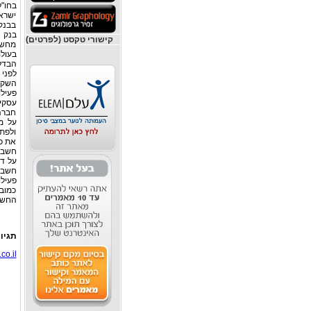
בחו"ל
ישרא
בנק 
קישורי טקסט (לפרטים)
מחשב
בעולם
הבדלי
לפני 
השקע
פעילו
עסקי
חברה 
על מ
ולפתו
את כל
חשבון
על די
חשבון
פעילו
כמוב
החשבו
תגיו
co.il