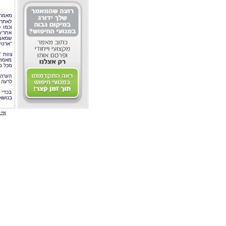
מאמר 
לאתר 
וכמו 
אחרים
שמאמר
"ארטי
צוות 
מאמרי
מכל מ
הערה 
לרעה ב
בכדי 
בנושא
איי י