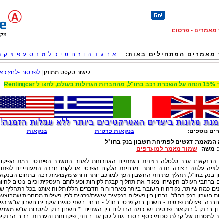
וש מאמרים - פרסום
מאמרים המתחילים באות:
א
ב
ג
ד
ה
ו
ז
ח
ט
י
כ
ל
מ
נ
ס
ע
פ
צ
ק
ר
קישור טקסט ממומן |
לפרסום -לחץ כאן
 הגדולות בעולם, לחצו ל Rentingcar
ים נוספים:
בנקאות פרטית
בנקאות
 המאמר:
דגשים לפתיחת חשבון בנק בחו"ל
:
משה
שמור מאמר למועדפים
 הבנקאות עבר טלטלה רצינית בשנתיים האחרונות לאחר המשבר הפיננסי. רמת הפיקו
ולציה עלתה בצורה חדה ביותר. מבחינת הלקוח הפרטי או לקוח חברה המעוניינים לפתו
 בנק בחו"ל, תהליך פתיחת החשבון הפך למורכב יותר ודורש מקצועיות רבה בתחום הבנקאי
 ברחבי העולם הקשיחו מאוד את תהליך קבלת לקוחות ופעילותם העסקית וכיום נוטים להיו
ם כמה שיותר. נקודה זו חשובה ביותר מאחר ורוח הדברים הללו תלווה אותנו בכל התהליך ש
 חשבון בנק בחו"ל. נבחין בין פעילות בנקאית אישית/פרטית לבין פעילות מסחרית שמבוצע
ברה. פעילות פרטית - חשבון בנק פרטי בחו"ל - נבחין בשני סוגים עיקריים:חשבון עו"ש רגי
ן בבנק ל בנקאות פרטית. יש כמה הבדלים בין השניים: * חשבון בנק למטרות עו"ש משמ
 למטרות של קבלת סכומי כסף בסדר גודל קטן עד בינוני, פיקדונות והעברות. ברוב הבנקי