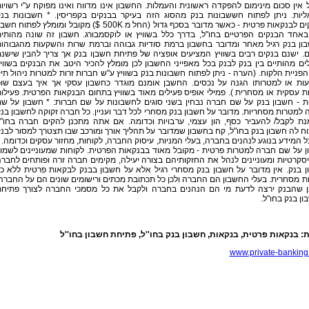
 אין סכום מינימום להפקדה ראשונית והעמלות. החשבון אינו מדווח ואינו מפוקח ע"י רשויו
ליות. ניתן לפתוח חששבונות בנק מהסוג הזה בעיקר בבנקים בקפריסין. * חשבונות בנ
בבנקים לבנקאות פרטית - כאשר מדובר בסכף גדול (החל מ 500K $) מקובל ומומלץ לפתוח חש
באחד הבנקים הפרטיים בחו"ל, בדרך כלל בשוויץ או לוקסמבורג. חשבון זה שונה מהותי
ון בנק רגיל מאחר ומדובר בחשבון ברמת סודיות גבוהה וברמת שרות והשקעות מהגבוהו
. ישנם בנקים רבים בשוויץ המציעים אופציה של פתיחת חשבןו בנק אך צריך להבין שישנ
ם מהותיים בין בנק לבנק בכל מאפייני החשבון לכן מומלץ להכיר היטב את הבנקים בשווי
הפניית הלקוח. (הערה - ניתן לפתוח חשבונות בנק בשוויץ ע"ש חברות זרות למטרות ניהול תי
ות או למטרותו הגנה על נכסים. החשבן אומנם מוגדר כחשבון עסקי אך איך בעצם שו
ת עסקית או מסחרית ). פמילי אופיס פעילים מאוד בשוויץ בתחום הבנקאות הפרטית. פעילו
ת - חשבון בנק על שם חברה נבחין בשני סוגים לחשבונות על שם חברות: * חשבון על ש
למטרות מסחריות. מדובר על חשבון בנק מסחרי לכל דבר ועניין. כל חברה זקוקה לחשבון בנ
נת לקבל/ להעביר כסף, הון עצמי, ערבויות וכדומה. אם אתה מתכנן להקים חברה בחו"
ח לה חשבון בנק בחו"ל, קח בחשבון שמדובר על תהליך אורך ומורכב שבו תצטרך למסור לבנ
 המידע בנוגע לנהנים בחברה, בעלי המניות, עיסוק החברה, לקוחות, מחזור עסקים וכדומה. 
 על שם חברה למטרות פרטית - מקובל מאוד בבנקאות הפרטית. לקוחות שמעוניינים לשמו
סקרטיות ומעוניינים לנהל את החזקותיהם בצורה יעילה, מקימים חברה זרה ופותחים לחבר
 בנק. אין מדובר על חשבון בנק מסחרי רגיל אלא על חשבון בבנק לבקאות פרטית ללא כ
ת מסחרית. בעלי החשבון הם החברה ולכן כל תכתובת מכתים ורישומים שונים הם על החברה
ן שהבנק ירצה לדעת מי הם הנהנים בחברה ולקבל את כל מסמכי החברה לצורך פתיח
ן בנק בחו"ל.
ת: בנקאות פרטית, בנקאות, חשבון בנק בחו''ל, פתיחת חשבון בחו''ל
www.private-banking.