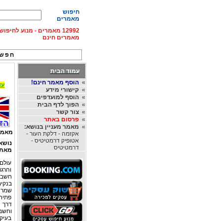
חיפוש
מאמרים
12992 מאמרים - מנוע לחיפ
מאמרים חינם
חפש 
עמוד הבית
»
הוסף מאמר חינם!
עד 15% הנחה על השכרת רכב בחו"ל, מהחברות
»
קישורי מידע
»
הוסף למועדפים
»
הפוך לדף הבית
»
צור קשר
»
פרסום באתר
»
מאמר מעניין בנושא:
מאמר
אקזמה - דלקת העור -
אטופיק דרמטיטיס -
נושא
דרמטיטיס
מאת
עולם
והרג
חשבון
בנקים
שמרני
פתיחת
דרך ח
וחשבו
בעיקר