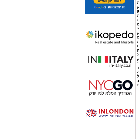
ת
ק
בון
ת
ת
ם
ץ
ק
פ
ת
ם
ק
ל
ק
*
ר
ה
ל
.
ת