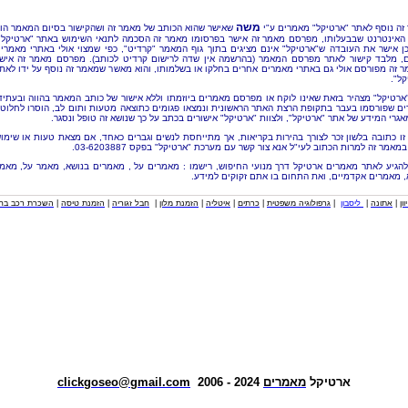
משה
זה נוסף לאתר "ארטיקל" מאמרים ע"י
שאישר שהוא הכותב של מאמר זה ושהקישור בסיום המאמר הו
האינטרנט שבבעלותו, מפרסם מאמר זה אישר בפרסומו מאמר זה הסכמה לתנאי השימוש באתר "ארטיקל"
כן אישר את העובדה ש"ארטיקל" אינם מציגים בתוך גוף המאמר "קרדיט", כפי שמצוי אולי באתרי מאמרי
, מלבד קישור לאתר מפרסם המאמר (בהרשמה אין שדה לרישום קרדיט לכותב). מפרסם מאמר זה איש
 זה מפורסם אולי גם באתרי מאמרים אחרים בחלקו או בשלמותו, והוא מאשר שמאמר זה נוסף על ידו לאת
קל".
"ארטיקל" מצהיר בזאת שאינו לוקח או מפרסם מאמרים ביוזמתו וללא אישור של כותב המאמר בהווה ובעתיד
ם שפורסמו בעבר בתקופת הרצת האתר הראשונית ונמצאו פגומים כתוצאה מטעות ותום לב, הוסרו לחלוטי
אגרי המידע של אתר "ארטיקל", ולצוות "ארטיקל" אישורים בכתב על כך שנושא זה טופל ונסגר.
זו כתובה בלשון זכר לצורך בהירות בקריאות, אך מתייחסת לנשים וגברים כאחד, אם מצאת טעות או שימו
מאמר זה למרות הכתוב לעי"ל אנא צור קשר עם מערכת "ארטיקל" בפקס 03-6203887.
להגיע לאתר מאמרים ארטיקל דרך מנועי החיפוש, רישמו : מאמרים על , מאמרים בנושא, מאמר על, מאמ
, מאמרים אקדמיים, ואת התחום בו אתם זקוקים למידע.
וון
|
אתונה
|
ליסבון
|
גרפולוגיה משפטית
|
כרתים
|
איטליה
|
הזמנת מלון
|
חבל זגוריה
|
הזמנת טיסה
|
השכרת רכב בחו
ארטיקל
מאמרים
2024 - 2006
clickgoseo@gmail.com