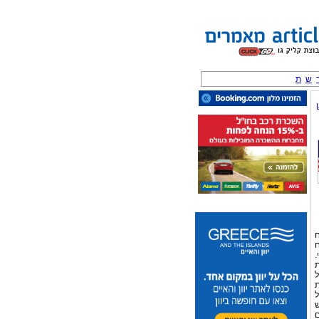
ש
ת
ח
ח
.
ת
ל
ת
ל
ש
ם