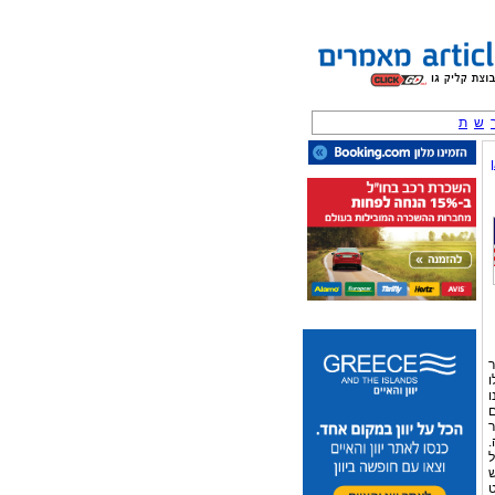
ש
ת
ר
ו
ו
ם
ר
.
ל
ש
ט