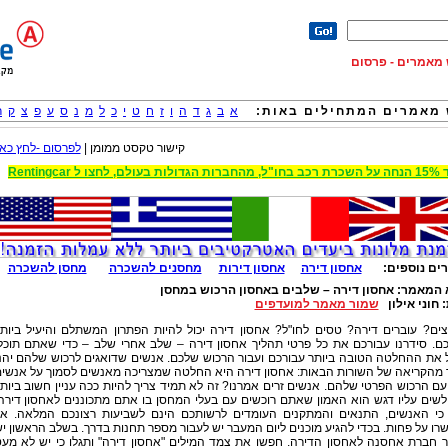
וש מאמרים - פרסום
מאמרים המתחילים באות:
א
ב
ג
ד
ה
ו
ז
ח
ט
י
כ
ל
מ
נ
ס
ע
פ
צ
ק
ר
קישור טקסט ממומן |
לפרסום -לחץ כאן
 הגדולות בעולם, לחצו ל Rentingcar
ים נוספים:
אחסון דירה
אחסון דירות
מחסנים להשכרה
מחסן להשכרה
 המאמר:
אחסון דירה – שלבים באחסון הרכוש במחסן
:
חוני אילון
שמור מאמר למועדפים
ים? עוברים דירה? טסים לחו"ל? אחסון דירה יכול להיות הפתרון המשתלם והיעיל ביות
כם. סידרנו עבורכם את כל פרטי תהליך אחסון דירה – שלב אחרי שלב – כדי שאתם תוכל
 את ההחלטה הטובה ביותר עבורכם ועבור הרכוש שלכם. אנשים שדואגים לרכוש שלהם יהנ
 מהקריאה של השורות הבאות: אחסון דירה היא החלטה שמצריכה מאנשים לסמוך על אנשי
עם הרכוש הפרטי שלהם. אנשים זרים אמרנו? זה לא תמיד צריך להיות ככה עניין חשוב ביות
שים עליו דגש הוא האמון שאתם רוכשים עם בעלי המחסן בו אתם מתכוננים לאחסון דירה
 כי האנשים, התנאים והמתקנים העומדים לרשותכם הינם לשביעות רצונכם המלאה. א
ו על פחות. בכדי להגיע מוכנים ליום המעבר יש לעבור מספר תחנות בדרך. בשלב הראשון י
ר חברת אחסנה לאחסון הדירה. חפשו את צמד המילים "אחסון דירה" ותגלו כי יש לא מע