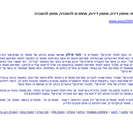
ת: אחסון דירה, אחסון דירות, מחסנים להשכרה, מחסן להשכרה
www.avia2000.
חוני אילון
זה נוסף לאתר "ארטיקל" מאמרים ע"י
שאישר שהוא הכותב של מאמר זה ושהקישור בסיו
 הוא לאתר האינטרנט שבבעלותו, מפרסם מאמר זה אישר בפרסומו מאמר זה הסכמה לתנאי השימוש באת
קל", וכמו כן אישר את העובדה ש"ארטיקל" אינם מציגים בתוך גוף המאמר "קרדיט", כפי שמצוי אולי באתר
ם אחרים, מלבד קישור לאתר מפרסם המאמר (בהרשמה אין שדה לרישום קרדיט לכותב). מפרסם מאמר ז
שמאמר זה מפורסם אולי גם באתרי מאמרים אחרים בחלקו או בשלמותו, והוא מאשר שמאמר זה נוסף על יד
"ארטיקל".
"ארטיקל" מצהיר בזאת שאינו לוקח או מפרסם מאמרים ביוזמתו וללא אישור של כותב המאמר בהווה ובעתיד
ם שפורסמו בעבר בתקופת הרצת האתר הראשונית ונמצאו פגומים כתוצאה מטעות ותום לב, הוסרו לחלוטי
אגרי המידע של אתר "ארטיקל", ולצוות "ארטיקל" אישורים בכתב על כך שנושא זה טופל ונסגר.
זו כתובה בלשון זכר לצורך בהירות בקריאות, אך מתייחסת לנשים וגברים כאחד, אם מצאת טעות או שימו
מאמר זה למרות הכתוב לעי"ל אנא צור קשר עם מערכת "ארטיקל" בפקס 03-6203887.
להגיע לאתר מאמרים ארטיקל דרך מנועי החיפוש, רישמו : מאמרים על , מאמרים בנושא, מאמר על, מאמ
, מאמרים אקדמיים, ואת התחום בו אתם זקוקים למידע.
וון
|
אתונה
|
ליסבון
|
גרפולוגיה משפטית
|
כרתים
|
איטליה
|
הזמנת מלון
|
חבל זגוריה
|
הזמנת טיסה
|
השכרת רכב בחו