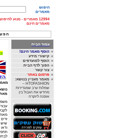
חיפוש
מאמרים
12994 מאמרים - מנוע לחיפ
מאמרים חינם
חפש 
עמוד הבית
»
הוסף מאמר חינם!
עד 15% הנחה על השכרת רכב בחו"ל, מהחברות
»
קישורי מידע
»
הוסף למועדפים
»
הפוך לדף הבית
»
צור קשר
»
פרסום באתר
»
מאמר מעניין בנושא:
מאמר
HTOFASHION –
שמלות ערב שמגדירות
נושא
מחדש את הגבול בין
מאת
אופנה ליוקרה
משפצ
עבור
לקבל
מאוד
זרים 
שיש ל
ודאו
תתפשר
לבחו