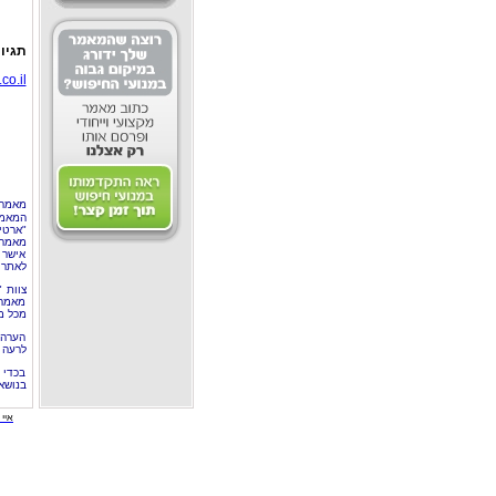
תגיו
co.il
מאמר 
המאמר
"ארטי
מאמרי
אישר 
לאתר 
צוות 
מאמרי
מכל מ
הערה 
לרעה ב
בכדי 
בנושא
איי י