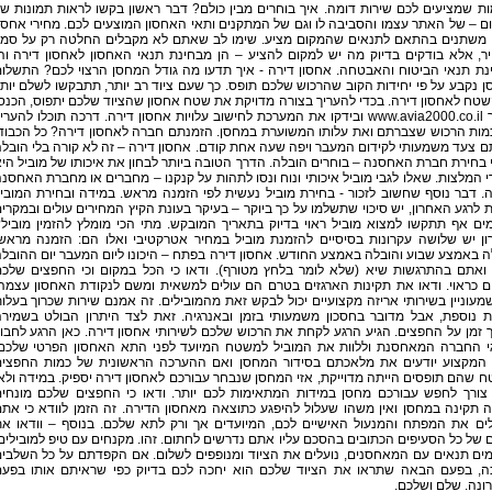
ת שמציעים לכם שירות דומה. איך בוחרים מבין כולם? דבר ראשון בקשו לראות תמונות ש
 – של האתר עצמו והסביבה לו וגם של המתקנים ותאי האחסון המוצעים לכם. מחירי אחסו
 משתנים בהתאם לתנאים שהמקום מציע. שימו לב שאתם לא מקבלים החלטה רק על סמ
ר, אלא בודקים בדיוק מה יש למקום להציע – הן מבחינת תנאי האחסון לאחסון דירה וה
נת תנאי הביטוח והאבטחה. אחסון דירה - איך תדעו מה גודל המחסן הרצוי לכם? התשלו
 נקבע על פי יחידות הקוב שהרכוש שלכם תופס. כך שעם ציוד רב יותר, תתבקשו לשלם יות
טח לאחסון דירה. בכדי להעריך בצורה מדויקת את שטח אחסון שהציוד שלכם יתפוס, הכנס
לאתר www.avia2000.co.il ובידקו את המערכת לחישוב עלויות אחסון דירה. דרכה תוכלו להערי
מות הרכוש שצברתם ואת עלותו המשוערת במחסן. הזמנתם חברה לאחסון דירה? כל הכבוד
 צעד משמעותי לקידום המעבר ויפה שעה אחת קודם. אחסון דירה – זה לא קורה בלי הובל
בחירת חברת האחסנה – בוחרים הובלה. הדרך הטובה ביותר לבחון את איכותו של מוביל הי
י המלצות. שאלו לגבי מוביל איכותי ונוח ונסו לתהות על קנקנו – מחברים או מחברת האחסנ
 דבר נוסף שחשוב לזכור - בחירת מוביל נעשית לפי הזמנה מראש. במידה ובחירת המובי
 לרגע האחרון, יש סיכוי שתשלמו על כך ביוקר – בעיקר בעונת הקיץ המחירים עולים ובמקרי
ים אף תתקשו למצוא מוביל ראוי בדיוק בתאריך המובקש. מתי הכי מומלץ להזמין מוביל
ון יש שלושה עקרונות בסיסיים להזמנת מוביל במחיר אטרקטיבי ואלו הם: הזמנה מראש
 באמצע שבוע והובלה באמצע החודש. אחסון דירה בפתח – היכונו ליום המעבר יום ההובל
 ואתם בהתרגשות שיא (שלא לומר בלחץ מטורף). ודאו כי הכל במקום וכי החפצים שלכ
ם כראוי. ודאו את תקינות הארגזים בטרם הם עולים למשאית ומשם לנקודת האחסון עצמה
מעוניין בשירותי אריזה מקצועיים יכול לבקש זאת מהמובילים. זה אמנם שירות שכרוך בעלו
ת נוספת, אבל מדובר בחסכון משמעותי בזמן ובאנרגיה. זאת לצד היתרון הבולט בשמיר
 זמן על החפצים. הגיע הרגע לקחת את הרכוש שלכם לשירותי אחסון דירה. כאן הרגע לחבו
גי החברה המאחסנת וללוות את המוביל למשטח המיועד לפני התא האחסון הפרטי שלכם
 המקצוע יודעים את מלאכתם בסידור המחסן ואם ההערכה הראשונית של כמות החפצי
 שהם תופסים הייתה מדוייקת, אזי המחסן שנבחר עבורכם לאחסון דירה יספיק. במידה ולא
 צורך לחפש עבורכם מחסן במידות המתאימות לכם יותר. ודאו כי החפצים שלכם מונחי
 תקינה במחסן ואין משהו שעלול להיפגע כתוצאה מאחסון הדירה. זה הזמן לוודא כי את
ים את המפתח והמנעול האישיים לכם, המיועדים אך ורק לתא שלכם. בנוסף – וודאו א
 של כל הסעיפים הכתובים בהסכם עליו אתם נדרשים לחתום. זהו. מקנחים עם טיפ למובילים
ים תנאים עם המאחסנים, נועלים את הציוד ומנופפים לשלום. אם הקפדתם על כל השלבי
ה, בפעם הבאה שתראו את הציוד שלכם הוא יחכה לכם בדיוק כפי שראיתם אותו בפע
ונה. שלם ושלכם.