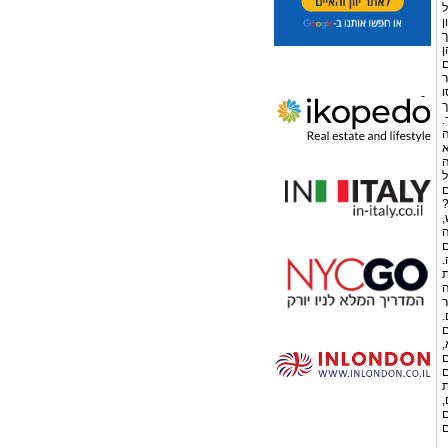
ל
ן
ך
ן
ם
ר
ו
ך
.
ה
א
ה
ל
ם
?
,
ה
ם
.
ת
ה
ר
.
ם
,
ם
ם
ת
,
ם
ם