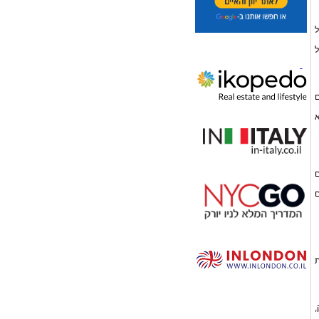
ל
ל
ם
א
ם
ם
ת
,