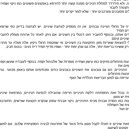
, ולא תידרדר למחלת חניכיים ממנה קשה יותר להירפא באמצעים פשוטים כמו ניקוי ושמיר
תצטרך לעבור
ים מסובכים ומורכבים יותר - שלא לומר יקרים יותר.
 על הרגלי הגיינה גבוהים. אין זה מספיק לצחצח שיניים. יש לצחצח בדיוק כפי שרופא
ים תמיד
ם אותנו, ובנוסף להעביר חוט דנטלי בין השיניים. אם ניתן, לאחר כל ארוחה מומלץ להעבי
שיניים קיסם
 להוצאת שאריות מזון התקועות בין השיניים. מי שמטפח הרגלי ניקיון אלה מגלה עד מהר
ק ששיניו בריאות יותר, אלה גם שהן יפות יותר - ושפיו מדיף תמיד ריח נעים - בונוס חביב.
ות מהרגלים מזיקים כמו עישון ושתייה מופרזת של אלכוהול וקפה. בנוסף לעובדה שעשן וקפ
ים את
 החניכיים, הם גם צובעים את השיניים בצבעים כהים ומכתימים אותם באופן מכוער. נציי
נעות מהרגלים
דיפה גם למען הבריאות הכללית של הגוף.
ה ובכל זאת התפתחה דלקת חניכיים חריפה שהובילה לנסיגת חניכיים, במרפאת שיניי
ת יש מגוון
ות כמו הסרת אבנית מכיס החניכיים, ניקוי אבנית עמוק שנקרא הקצעת שורשים, התערבו
גית של השתלת
ים ועוד.
ת שיניים זו תוכלו לקבל מגוון גדול מאד של פתרונות לבעיה הספציפית שלכם. אם למש
קוקים לשיקום