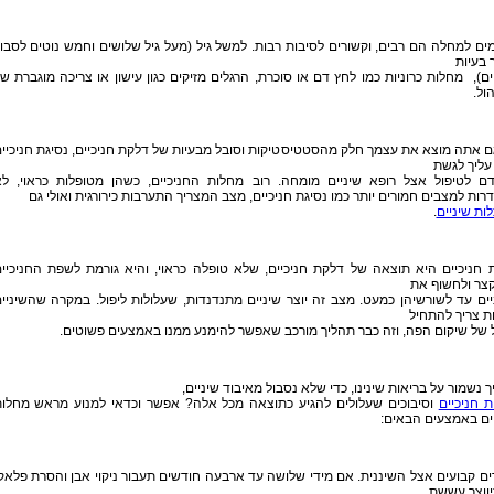
ים למחלה הם רבים, וקשורים לסיבות רבות. למשל גיל (מעל גיל שלושים וחמש נוטים לסבו
 בעיות
ים), מחלות כרוניות כמו לחץ דם או סוכרת, הרגלים מזיקים כגון עישון או צריכה מוגברת ש
ול.
 אתה מוצא את עצמך חלק מהסטטיסטיקות וסובל מבעיות של דלקת חניכיים, נסיגת חניכיי
 עליך לגשת
ם לטיפול אצל רופא שיניים מומחה. רוב מחלות החניכיים, כשהן מטופלות כראוי, ל
רות למצבים חמורים יותר כמו נסיגת חניכיים, מצב המצריך התערבות כירורגית ואולי גם
ת שיניים
.
 חניכיים היא תוצאה של דלקת חניכיים, שלא טופלה כראוי, והיא גורמת לשפת החניכיי
צר ולחשוף את
ים עד לשורשיהן כמעט. מצב זה יוצר שיניים מתנדנדות, שעלולות ליפול. במקרה שהשיניי
ת צריך להתחיל
 של שיקום הפה, וזה כבר תהליך מורכב שאפשר להימנע ממנו באמצעים פשוטים.
ך נשמור על בריאות שינינו, כדי שלא נסבול מאיבוד שיניים,
 חניכיים
וסיבוכים שעלולים להגיע כתוצאה מכל אלה? אפשר וכדאי למנוע מראש מחלו
ים באמצעים הבאים:
ים קבועים אצל השיננית. אם מידי שלושה עד ארבעה חודשים תעבור ניקוי אבן והסרת פלאק
יווצר עששת