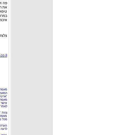
פה ול
את רו
טיפול
במרפ
איכות
צלצלו עכשיו 89
co.il
מאמר 
המאמר
"ארטי
מאמרי
אישר 
לאתר 
צוות 
מאמרי
מכל מ
הערה 
לרעה ב