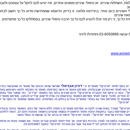
סת, השתלות שיניים או טיפולי שיניים מסוגים אחרים, פה יציעו לכם להקל על עצמכם ולעבו
ב
י השיניים ביום אחד, בהרדמה מלאה. זו בדיוק הדוגמא שממחישה מדוע כל כך חשוב לבחו
את שיניים
ית כל כך, כי רק פה יוכלו להציע לכם כל כך הרבה טיפולי שיניים, במסלולים כל כך מתקדמים.
03-60508 ותתחילו לחייך
www.avnieli.
דורון אבניאלי
זה נוסף לאתר "ארטיקל" מאמרים ע"י
שאישר שהוא הכותב של מאמר זה ושהקישור בסיו
 הוא לאתר האינטרנט שבבעלותו, מפרסם מאמר זה אישר בפרסומו מאמר זה הסכמה לתנאי השימוש באת
קל", וכמו כן אישר את העובדה ש"ארטיקל" אינם מציגים בתוך גוף המאמר "קרדיט", כפי שמצוי אולי באתר
ם אחרים, מלבד קישור לאתר מפרסם המאמר (בהרשמה אין שדה לרישום קרדיט לכותב). מפרסם מאמר ז
שמאמר זה מפורסם אולי גם באתרי מאמרים אחרים בחלקו או בשלמותו, והוא מאשר שמאמר זה נוסף על יד
"ארטיקל".
"ארטיקל" מצהיר בזאת שאינו לוקח או מפרסם מאמרים ביוזמתו וללא אישור של כותב המאמר בהווה ובעתיד
ם שפורסמו בעבר בתקופת הרצת האתר הראשונית ונמצאו פגומים כתוצאה מטעות ותום לב, הוסרו לחלוטי
אגרי המידע של אתר "ארטיקל", ולצוות "ארטיקל" אישורים בכתב על כך שנושא זה טופל ונסגר.
זו כתובה בלשון זכר לצורך בהירות בקריאות, אך מתייחסת לנשים וגברים כאחד, אם מצאת טעות או שימו
מאמר זה למרות הכתוב לעי"ל אנא צור קשר עם מערכת "ארטיקל" בפקס 03-6203887.