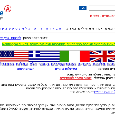
וש מאמרים - פרסום
מאמרים המתחילים באות:
א
ב
ג
ד
ה
ו
ז
ח
ט
י
כ
ל
מ
נ
ס
ע
פ
צ
ק
ר
קישור טקסט ממומן |
לפרסום -לחץ כאן
 הגדולות בעולם, לחצו ל Rentingcar
ים נוספים:
השתלות שיניים
השתלת עצם
 המאמר:
מחלת חניכיים - יש מוצא
:
דורון אבניאלי
שמור מאמר למועדפים
ם אתה שותה קפה ומיד מעוות את פניך, אם אתה סובל מדימומים בחניכיים בזמן צחצו
ים, מנפיחויות או חוסר יכולת לתת ביס הגון בתפוח עץ רענן, ככל הנראה
 בנסיגת חניכיים
זה מה שאתה צריך.
ת הן בדרך כלל דלקת חניכיים, נסיגת חניכיים ועוד. אין צורך להיבהל. רוב האוכלוסייה, לית
שבעים וחמישה אחוזים ממנה, סובלים מבעיות הקשורות לחניכיים, וזקוקים לטיפול במחל
ים.