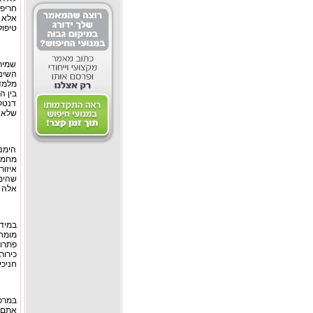
חריפה
אלא 
טיפול
שמירה
השיני
מלמדי
בין ה
דנטלי
שלא ר
הימנע
מחממ
איזור
שהימ
אלה ע
במיד
מומחי
פתרונ
כירור
חניכי
במרפא
אתם ז