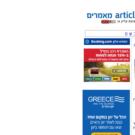
ש
ת
ח
ר
ת