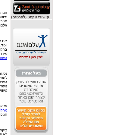
הגורמ
מיותר
קישורי טקסט (לפרטים)
חניכי
אלכוה
אם גם
ועוד,
בהקד
מידרד
השתלו
נסיגת
להתק
השיני
נושרו
טיפול
אז אי
מחלות
חניכי
ביקור
לא ת