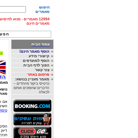
חיפוש
מאמרים
12994 מאמרים - מנוע לחיפ
מאמרים חינם
חפש 
עמוד הבית
»
הוסף מאמר חינם!
עד 15% הנחה על השכרת רכב בחו"ל, מהחברות
»
קישורי מידע
»
הוסף למועדפים
»
הפוך לדף הבית
»
צור קשר
»
פרסום באתר
»
מאמר מעניין בנושא:
מאמר
כרטיסי ביקור מיוחדים –
הדברים שהופכים אותם
נושא
לכאלה
מאת
אם ג
השיני
טיפול
הסיבו
דיוק 
חניכי