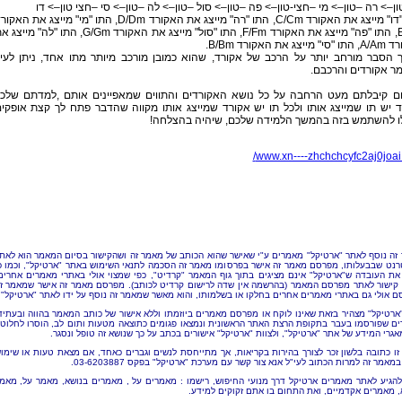
‎התו "דו" מייצג את האקורד C/Cm, התו "רה" מייצג את האקורד D/Dm, התו "מי" מייצג את הא
E/Em, התו "פה" מייצג את האקורד F/Fm, התו "סול" מייצג את האקורד G/Gm, התו "לה" מיי
צג את האקורד B/Bm.
ך הסבר מורחב יותר על הרכב של אקורד, שהוא כמובן מורכב מיותר מתו אחד, ניתן לעיי
ר אקורדים והרכבם.
כום קיבלתם מעט הרחבה על כל נושא האקורדים והתווים שמאפיינים אותם ,למדתם שלכ
 יש תו שמייצג אותו ולכל תו יש אקורד שמייצג אותו מקווה שהדבר פתח לך קצת אופקי
לו להשתמש בזה בהמשך הלמידה שלכם, שיהיה בהצלחה!
www.xn----zhchchcyfc2aj0joai.c
זה נוסף לאתר "ארטיקל" מאמרים ע"י
שאישר שהוא הכותב של מאמר זה ושהקישור בסיום המאמר הוא לאת
רנט שבבעלותו, מפרסם מאמר זה אישר בפרסומו מאמר זה הסכמה לתנאי השימוש באתר "ארטיקל", וכמו כ
את העובדה ש"ארטיקל" אינם מציגים בתוך גוף המאמר "קרדיט", כפי שמצוי אולי באתרי מאמרים אחרים
קישור לאתר מפרסם המאמר (בהרשמה אין שדה לרישום קרדיט לכותב). מפרסם מאמר זה אישר שמאמר ז
ם אולי גם באתרי מאמרים אחרים בחלקו או בשלמותו, והוא מאשר שמאמר זה נוסף על ידו לאתר "ארטיקל".
"ארטיקל" מצהיר בזאת שאינו לוקח או מפרסם מאמרים ביוזמתו וללא אישור של כותב המאמר בהווה ובעתיד
ם שפורסמו בעבר בתקופת הרצת האתר הראשונית ונמצאו פגומים כתוצאה מטעות ותום לב, הוסרו לחלוטי
אגרי המידע של אתר "ארטיקל", ולצוות "ארטיקל" אישורים בכתב על כך שנושא זה טופל ונסגר.
זו כתובה בלשון זכר לצורך בהירות בקריאות, אך מתייחסת לנשים וגברים כאחד, אם מצאת טעות או שימו
מאמר זה למרות הכתוב לעי"ל אנא צור קשר עם מערכת "ארטיקל" בפקס 03-6203887.
להגיע לאתר מאמרים ארטיקל דרך מנועי החיפוש, רישמו : מאמרים על , מאמרים בנושא, מאמר על, מאמ
, מאמרים אקדמיים, ואת התחום בו אתם זקוקים למידע.