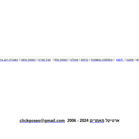
וון
|
אתונה
|
ליסבון
|
גרפולוגיה משפטית
|
כרתים
|
איטליה
|
הזמנת מלון
|
חבל זגוריה
|
הזמנת טיסה
|
השכרת רכב בחו
ארטיקל
מאמרים
2024 - 2006
clickgoseo@gmail.com