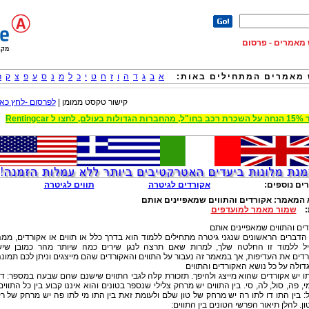
וש מאמרים - פרסום
מאמרים המתחילים באות:
א
ב
ג
ד
ה
ו
ז
ח
ט
י
כ
ל
מ
נ
ס
ע
פ
צ
ק
ר
קישור טקסט ממומן |
לפרסום -לחץ כאן
 הגדולות בעולם, לחצו ל Rentingcar
ים נוספים:
אקורדים לגיטרה
תווים לגיטרה
 המאמר:
:
שמור מאמר למועדפים
הדברים הראשונים שנגני גיטרה מתחילים ללמוד הוא בדרך כלל או תווים או אקורדים, ממ
ל ללמוד זו החלטה שלך, למרות שאם תרצה לנגן שירים כמה שיותר מהר כמובן שי
דים את העדיפות, אך במאמר זה נעבור על התווים והאקורדים שהם מייצגים וניתן לכם תמונ
גדולה על כל נושא האקורדים והתווים
תו יש אקורדים שהוא מייצג ולהיפך. תזכורת קלה לגבי התווים שישנם שהם שבעה במספר: דו
י, פה, סול, לה, סי. בין התווים יש מרחק צלילי שנספר בטונים והוא איננו קבוע בין כל התווים
 בין התו דו לתו רה יש מרחק של טון שלם ולעומת זאת בין התו מי לתו פה יש מרחק של ר
ון. להלן תיאור הפרשי הטונים בין התווים: