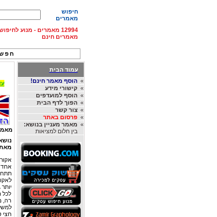
חיפוש
מאמרים
12994 מאמרים - מנוע לחיפ
מאמרים חינם
חפש 
עמוד הבית
»
הוסף מאמר חינם!
עד 15% הנחה על השכרת רכב בחו"ל, מהחברות
»
קישורי מידע
»
הוסף למועדפים
»
הפוך לדף הבית
»
צור קשר
»
פרסום באתר
»
מאמר מעניין בנושא:
מאמר
בין חלום למציאות
נושא
מאת
‎אחד 
תתחי
לאקור
יותר 
‎לכל 
רה, מ
למשל:
חצי ט