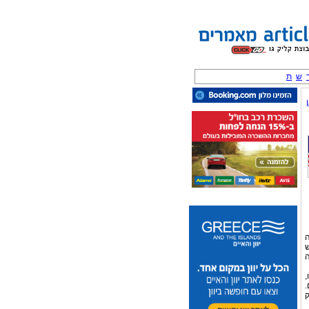
ש
ת
ה
ש
ה
,
.
ק