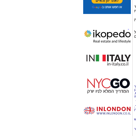
קורד
צג את
ן
ל
ם
ר
ן
,
ה
,
ן
ש
ר