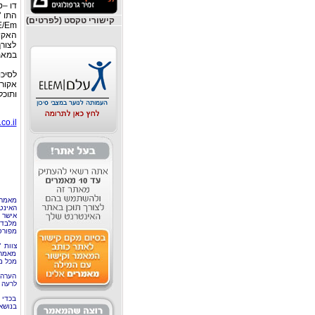
קישורי טקסט (לפרטים)
האקורד A/Am, התו "סי" מיי
‎לצור
במאמ
‎לסי
אקורד
ותוכ
o.il/
מאמר 
האינט
אישר 
מלבד 
מפורס
צוות 
מאמרי
מכל מ
הערה 
לרעה ב
בכדי 
בנושא