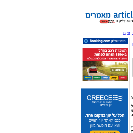
ש
ת
ל
ל
ש
,
ת
ת