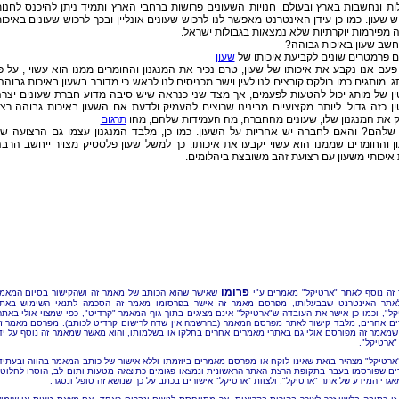
ות ונחשבות בארץ ובעולם. חנויות השעונים פרושות ברחבי הארץ ותמיד ניתן להיכנס לחנו
ש שעון. כמו כן עידן האינטרנט מאפשר לנו לרכוש שעונים אונליין ובכך לרכוש שעונים באיכו
 מפירמות יוקרתיות שלא נמצאות בגבולות ישראל.
שב שעון באיכות גבוהה?
ם פרמטרים שונים לקביעת איכותו של
שעון
פעם אנו נקבע את איכותו של שעון, טרם נכיר את המנגנון והחומרים ממנו הוא עשוי , על פ
. מותגים כמו רולקס קורצים לנו לעין וישר מכניסים לנו לראש כי מדובר בשעון באיכות גבוהה
ין של מותג יכול להטעות לפעמים, אך מצד שני כנראה שיש סיבה מדוע חברת שעונים יצר
ין כזה גדול. ליותר מקצועיים מבינינו שרוצים להעמיק ולדעת אם השעון באיכות גבוהה רצו
 את המנגנון שלו, שעונים מהחברה, מה העמידות שלהם, מהו
תרגום
 שלהם? והאם לחברה יש אחריות על השעון. כמו כן, מלבד המנגנון עצמו גם הרצועה ש
 והחומרים שממנו הוא עשוי יקבעו את איכותו. כך למשל שעון פלסטיק מצויר ייחשב הרב
איכותי משעון עם רצועת זהב משובצת ביהלומים.
פרומו
זה נוסף לאתר "ארטיקל" מאמרים ע"י
שאישר שהוא הכותב של מאמר זה ושהקישור בסיום המאמ
אתר האינטרנט שבבעלותו, מפרסם מאמר זה אישר בפרסומו מאמר זה הסכמה לתנאי השימוש באת
קל", וכמו כן אישר את העובדה ש"ארטיקל" אינם מציגים בתוך גוף המאמר "קרדיט", כפי שמצוי אולי באתר
ם אחרים, מלבד קישור לאתר מפרסם המאמר (בהרשמה אין שדה לרישום קרדיט לכותב). מפרסם מאמר ז
שמאמר זה מפורסם אולי גם באתרי מאמרים אחרים בחלקו או בשלמותו, והוא מאשר שמאמר זה נוסף על יד
"ארטיקל".
"ארטיקל" מצהיר בזאת שאינו לוקח או מפרסם מאמרים ביוזמתו וללא אישור של כותב המאמר בהווה ובעתיד
ם שפורסמו בעבר בתקופת הרצת האתר הראשונית ונמצאו פגומים כתוצאה מטעות ותום לב, הוסרו לחלוטי
אגרי המידע של אתר "ארטיקל", ולצוות "ארטיקל" אישורים בכתב על כך שנושא זה טופל ונסגר.