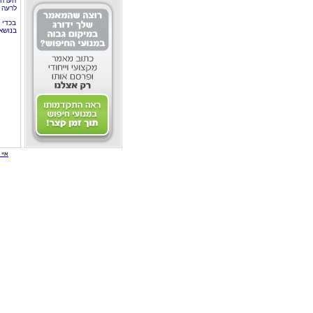
הערה 
לרעה ב
בכדי 
בנושא
איי י