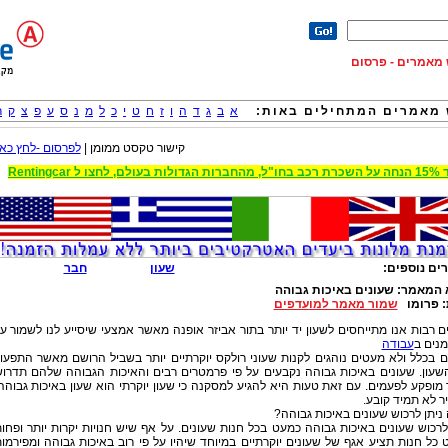
וש מאמרים - פרסום
מאמרים המתחילים באות:
א
ב
ג
ד
ה
ו
ז
ח
ט
י
כ
ל
מ
נ
ס
ע
פ
צ
ק
ר
קישור טקסט ממומן |
לפרסום -לחץ כאן
 הגדולות בעולם, לחצו ל Rentingcar
ים נוספים:
שעון
חבר
 המאמר:
שעונים באיכות גבוהה
:
פרומו
שמור מאמר למועדפים
 רבות אנו מתייחסים לשעון יד יותר בתור אביזר אופנה מאשר אמצעי שיסייע לנו לשמור ע
מנים ב
עבודה
ם בכלל ולא מעטים נוהגים לקנות שעוני רולקס יוקרתיים יותר בשביל הרושם מאשר התפעו
שעון. שעונים באיכות גבוהה נקבעים על פי פרמטרים רבים והאיכות הגבוהה שלהם תדרו
מופקע לפעמים. עם זאת טעות היא להגיע למסקנה כי שעון יוקרתי הוא שעון באיכות גבוהה
 לא תמיד קובע.
ניתן לרכוש שעונים באיכות גבוהה?
לרכוש שעונים באיכות גבוהה כמעט בכל חנות שעונים. על אף שיש חנויות יקרות יותר ופחו
כל חנות תציע אגף של שעונים יוקרתיים במיוחד שיהיו על פי רוב באיכות גבוהה ומפירמו