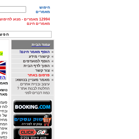
חיפוש
מאמרים
12994 מאמרים - מנוע לחיפ
מאמרים חינם
חפש 
עמוד הבית
»
הוסף מאמר חינם!
עד 15% הנחה על השכרת רכב בחו"ל, מהחברות
»
קישורי מידע
»
הוסף למועדפים
»
הפוך לדף הבית
»
צור קשר
»
פרסום באתר
»
מאמר מעניין בנושא:
מאמר
עיצוב ובניית אתרים .
החלטת לבנות אתר ?
נושא
כמה דברים לפני
מאת
פעמים
לוח ז
ובחיי
של ה
מחיר 
המחיר
איפה 
ניתן 
כמעט 