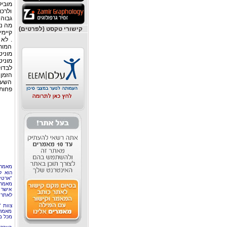
מוביל
ולרכו
גבוהה
מה נח
קישורי טקסט (לפרטים)
קיימי
. לא 
המותג
מוניט
מוניט
לבדוק
הזמן
השעון
פחות 
מאמר 
הוא ל
"ארטי
מאמרי
אישר 
לאתר 
צוות 
מאמרי
מכל מ