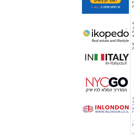
ת
ת
י
.
ה
י
ל
ה
ר
ר
י
ה
ו
,
ן