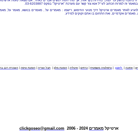
זו כתובה בלשון זכר לצורך בהירות בקריאות, אך מתייחסת לנשים וגברים כאחד, אם מצאת טעות או שימו
מאמר זה למרות הכתוב לעי"ל אנא צור קשר עם מערכת "ארטיקל" בפקס 03-6203887.
להגיע לאתר מאמרים ארטיקל דרך מנועי החיפוש, רישמו : מאמרים על , מאמרים בנושא, מאמר על, מאמ
, מאמרים אקדמיים, ואת התחום בו אתם זקוקים למידע.
וון
|
אתונה
|
ליסבון
|
גרפולוגיה משפטית
|
כרתים
|
איטליה
|
הזמנת מלון
|
חבל זגוריה
|
הזמנת טיסה
|
השכרת רכב בחו
ארטיקל
מאמרים
2024 - 2006
clickgoseo@gmail.com