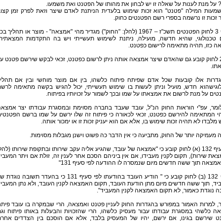
על מנת לענות על שאלה זו יש לבחון את מהותו של הפטנט ואת משמעו.
משמעות המילה "פטנט" הוא זכות שימוש בלעדית הניתנת לאדם שיצר וזאת לפרק זמן קצו
זכות זו נרשמה בספרי רשם הפטנטים כחוק.
סעיף 3 לחוק הפטנטים תשכ"ז – 1967 (להלן: "החוק") מגדיר מהי "אמצאה" - מוצר או תהליך בכ
 טכנולוגי, שהיא חדשה, מועילה, ניתנת לשימוש תעשייתי ויש בה התקדמות המצאתית
ה כזו, תהיה מתאימה לרישום כפטנט.
סע' 2 לחוק קובע גם שהאדם שיצר אמצאה אותה ניתן לרשום כפטנט, זכאי לבקש שירשם פטנט ע
תו.
הגדרות אלו קובעות שכל אדם שפיתח פיתוח כלשהו, בין אם מוצר מוחשי ובין אם תהלי
לוגישהוא חדש, מועיל וניתן לעשות בו שימוש תעשייתי, יכול להגיש בקשה מתאימה לרש
ים על מנת לרשום את אמצאתו על שמו ובכך לשמור על זכויותיו בפיתוח.
כלומר, עפ"י הוראות החוק הנ"ל, עובד שעבד בחברה מסוימת ובמסגרת עבודתו יצר אמצא
י המתאימה להירשם כפטנט, זכאי לכאורה כי פיתוח זה שלו ירשם על שמו ברשם הפטנטי
 מלבדו לא תהיה זכות שימוש בו, אלא אם הוא יעניק זכות זו או ימכור אותה.
 מעמיקה יותר של החוק, מתביעה כי אין הדבר כה פשוט וישנן מגבלות מסוימות.
4. סעיף 132 (א) לחוק קובע כי "אמצאה של עובד, שהגיע אליה עקב שירותו ובתקופת שירותו (להל
את שירות), תקום לקנין מעבידו, אם אין ביניהם הסכם אחר לענין זה, זולת אם ויתר המעבי
מצאה תוך ששה חדשים מיום שנמסרה לו ההודעה לפי סעיף 131"
סעיף 132 (ב) לחוק קובע כי " הודיע העובד בהודעתו לפי סעיף 131 כי בהעדר תשובה נוגדת
ד, תוך ששה חדשים מיום מתן הודעת העובד, תקום האמצאה לקנין העובד, ולא נתן המעבי
 נוגדת כאמור, לא תקום האמצאה לקנין המעביד".
, למרות האמור במפורש בהגדרות החוק לעניין פטנט ואמצאה, הרי שבמקרה בו עובד פית
ה כלשהי במסגרת עבודתו עבור מעסיק כלשהו, הרי שהזכויות והבעלות באותו פיתוח וג
ט שירשם בגינו, אם ירשם, יהיו של המעסיק בלבד, אלא אם הוסכם בין הצדדים אחר