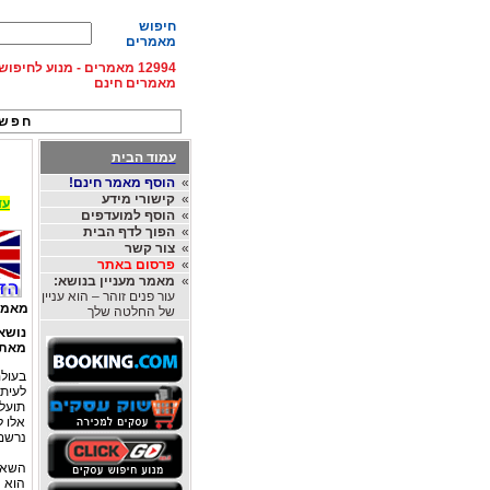
חיפוש
מאמרים
12994 מאמרים - מנוע לחיפ
מאמרים חינם
חפש 
עמוד הבית
»
הוסף מאמר חינם!
»
קישורי מידע
עד 15% הנחה על השכרת רכב בחו"ל, מהחברות
»
הוסף למועדפים
»
הפוך לדף הבית
»
צור קשר
»
פרסום באתר
»
מאמר מעניין בנושא:
עור פנים זוהר – הוא עניין
מאמר
של החלטה שלך
נושא
מאת
בעול
לעיתי
תועלת
אלו ל
נרשם 
השאל
הוא 