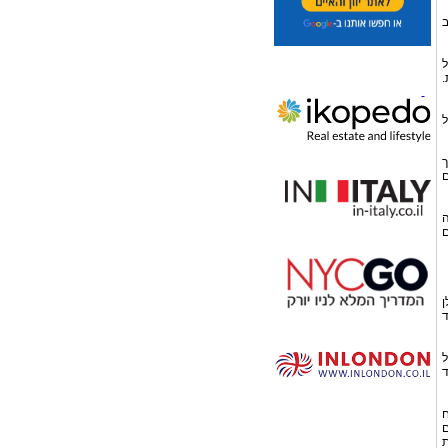
ב
ל
.
ל
ך
ם
ה
ם
ן
ד
 של
ד
ח
ם
ת