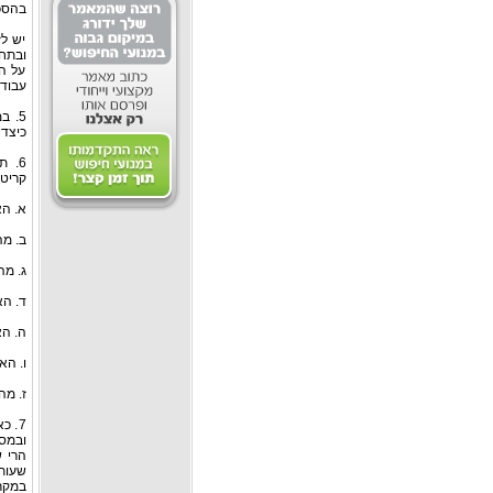
בהסכ
יש ל
ובתחו
על ה
עבודת
5. 
כיצד 
6. 
קריטר
א. הא
ב. מה
ג. מ
ד. הא
ה. הא
ו. הא
ז. מה
7. 
ובמסג
הרי 
שעות 
במקרה