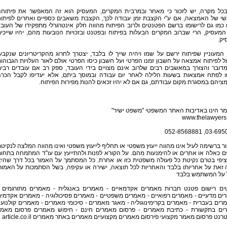
. בכל מקרה, יש לזכור כי מאחר ובמרבית המקרים, המעסיק הוא זה המאפשר את פיתוח
י של האמצאה, אם ע"י הקצבת זמן עבודה לכך, הקצבת משאבים כספיים ואחרים לפיתו
כמו גם לרישומו ברשם הפטנטים ולרוב הפיתוח מהווה חלק אינטרגרלי מתפקידו של העוב
מעסיק, הרי שברוב המקרים הבעלות בפיתוח ובפטנט ובזכויות הנובעות מהם, יהיו שייכי
יק.
המעוניין שפיתוח ירשם על שמו ויהיה שייך לו בלבד, יצטרך לחרוג מהקריטריונים שנקבע
ל לפיתוח אמצאה על חשבון זמנו הפרטי ועל חשבון כיסו הפרטי אולם לאור העלויות הגבוהו
מדובר והצורך במאשבים רבים שלרוב אינם מצויים בידי העובד, ספק רב אם עובדים רבי
ו לפתח אמצאות בשעות הלילה לאחר יום עבודה ובמוסך ביתם, אלא יעדיפו לקבל הכר
יהם במסגרת מקום עבודתם, גם אם לא יהיו זכאים להנות מפירות הפיתוח.
ר הינו באדיבות האתר המשפטי "משפט ישיר"
www.thelawyers.
03-6950662, 05
 ברשימה לעיל אינו מהווה ייעוץ משפטי או תחליף לייעוץ משפטי ואינו מהווה המלצה לנקיט
ם כאלה או אחרים או להימנעות מהם. על הקורא לפנות ולהתייעץ עם עו"ד המתמחה בתחו
יפי בטרם נקיטת כל פעולה משפטית כזו או אחרת. כל המסתמך על האמור בכל דרך שהי
זאת על אחריותו בלבד והאחריות לכל תוצאה, ישירה או עקיפה, בשל הסתמכות על האמור
 על המשתמש בלבד
ים רישום פטנט חברות מאמרים אקדמאיים - מאמרים באנגלית - מאמרים מתורגמים 
ם מדעיים - מאמרים רפואיים - מאמרים משפטיים - מאמרים פסיכולוגיה - מאמרים אקדמי
רים בעברית - מאמרים בקרימינוגוליה - מאגר מאמרים - סיכומי מאמרים - מאמרים קולנוע 
ים בתקשורת - כתיבת מאמרים - פרסום מאמרים חינם - חיפוש מאמרים פרסום מאמ
רנט פרסום מאמר מקצועי פירסום מאמרים מקצועיים מאמרים באתר מאמרים article.co.il