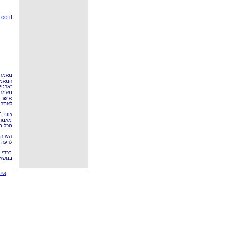
co.il
מאמר 
המאמר
"ארטי
מאמרי
אישר 
לאתר 
צוות 
מאמרי
מכל מ
הערה 
לרעה ב
בכדי 
בנושא
איי י