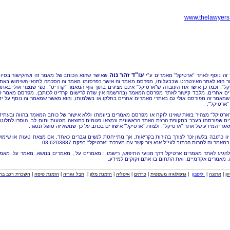
www.thelawyers.
עו"ד זהר נוה
זה נוסף לאתר "ארטיקל" מאמרים ע"י
שאישר שהוא הכותב של מאמר זה ושהקישור בסיו
 הוא לאתר האינטרנט שבבעלותו, מפרסם מאמר זה אישר בפרסומו מאמר זה הסכמה לתנאי השימוש באת
קל", וכמו כן אישר את העובדה ש"ארטיקל" אינם מציגים בתוך גוף המאמר "קרדיט", כפי שמצוי אולי באתר
ם אחרים, מלבד קישור לאתר מפרסם המאמר (בהרשמה אין שדה לרישום קרדיט לכותב). מפרסם מאמר ז
שמאמר זה מפורסם אולי גם באתרי מאמרים אחרים בחלקו או בשלמותו, והוא מאשר שמאמר זה נוסף על יד
"ארטיקל".
"ארטיקל" מצהיר בזאת שאינו לוקח או מפרסם מאמרים ביוזמתו וללא אישור של כותב המאמר בהווה ובעתיד
ם שפורסמו בעבר בתקופת הרצת האתר הראשונית ונמצאו פגומים כתוצאה מטעות ותום לב, הוסרו לחלוטי
אגרי המידע של אתר "ארטיקל", ולצוות "ארטיקל" אישורים בכתב על כך שנושא זה טופל ונסגר.
זו כתובה בלשון זכר לצורך בהירות בקריאות, אך מתייחסת לנשים וגברים כאחד, אם מצאת טעות או שימו
מאמר זה למרות הכתוב לעי"ל אנא צור קשר עם מערכת "ארטיקל" בפקס 03-6203887.
להגיע לאתר מאמרים ארטיקל דרך מנועי החיפוש, רישמו : מאמרים על , מאמרים בנושא, מאמר על, מאמ
, מאמרים אקדמיים, ואת התחום בו אתם זקוקים למידע.
וון
|
אתונה
|
ליסבון
|
גרפולוגיה משפטית
|
כרתים
|
איטליה
|
הזמנת מלון
|
חבל זגוריה
|
הזמנת טיסה
|
השכרת רכב בחו