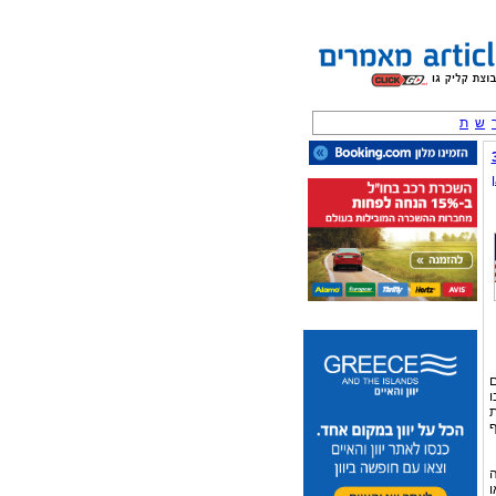
ש
ת
ם
ו
ת
ף
ה
ו