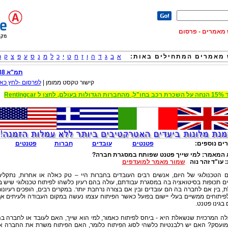
וש מאמרים - פרסום
מאמרים המתחילים באות:
א
ב
ג
ד
ה
ו
ז
ח
ט
י
כ
ל
מ
נ
ס
ע
פ
צ
ק
ר
תמ"א 38
קישור טקסט ממומן |
לפרסום -לחץ כאן
 הגדולות בעולם, לחצו ל Rentingcar
ים נוספים:
פטנטים
עובדים
חברות
פטנטים
 המאמר:
למי שייך פטנט שפותח במסגרת חברה?
:
עו"ד זהר נוה
שמור מאמר למועדפים
ם הטכנולוגי של היום, אנשים רבים העובדים בחברות היי – טק כאלה או אחרות, נתקלי
ם תכופות בסיטואציה בה במסגרת עבודתם, עולה בהם רעיון כלשהו לפיתוח טכנולוגי שיש ב
, בין אם לחברה בה הם עובדים ובין אם בצורה נרחבת יותר. במקרים רבים, הופכים רעיונו
פיתוחים ממשיים בעלי יישום בפועל כאשר הפיתוח עצמו נעשה במקום העבודה ולעיתים א
בגינו פטנט.
ה המרכזית שנשאלת היא - ביחס לפיתוח כאמור, למי הוא שייך, האם לעובד או לחברה ב
מועסק? האם יש רלבנטיות כלשהי לסוג הפיתוח כלומר, האם הפיתוח משרת את החברה א