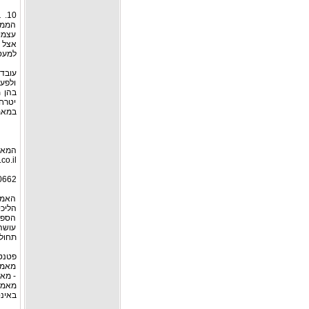
10
הממש
עצמו 
אצל ה
למעס
עובד 
ולפעו
בהן 
יטרח
במאמצ
המאמ
co.il
2-8568881
האמור
הליכי
הספצ
עושה 
תחול
פטנט
מאמרי
- מאמ
מאמר
באינט