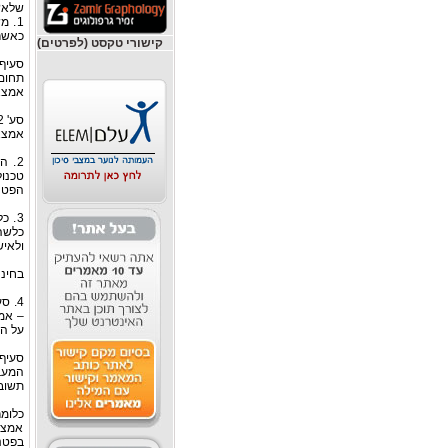
שלא? 
1. 
כאשר 
קישורי טקסט (לפרטים)
תחום
אמצא
אמצא
2. 
טכנו
הפטנט
3. 
כלשה
ולאיש
בחינה
– אמצ
על הא
המעבי
תשובה
כלומר
אמצא
בפטנ