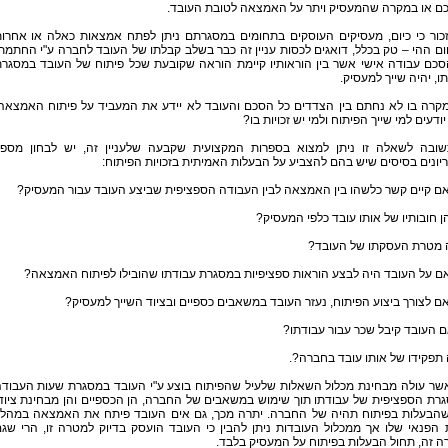
ם או במקרה שהמעסיק ויתר על האמצאה לטובת העובד.
זכור כי כיום, מעסיקים העוסקים בתחומים במסגרתם ניתן לפתח אמצאות כאלה או אחרו
ם ההי – טק בכלל, דואגים לכסות עניין זה כבר בשלב קבלתו של העובד לחברה ע"י החתמת
סכם עבודה אישי אשר בין הוראותיו קיימת הוראה שקובעת שכל פיתוח של העובד במסגר
ו, יהיה שייך למעסיק.
במקרה בו לא נחתם בין הצדדים כל הסכם והעובד לא יידע את המעביד על פיתוח האמצאה
יודעים למי שייך הפיתוח ולמי יש זכויות בו?
תשובה לשאלה זו ניתן למצוא בספרות המקצועית שקבעה שלעניין זה, יש לבחון מספ
יונים בסיסים שיש בהם להצביע על הבעלות האמיתית בזכויות הפיתוח:
ם קיים קשר כלשהו בין האמצאה לבין העבודה הספציפית שביצע העובד עבור המעסיק?
ן חובותיו של אותו עובד כלפי המעסיק?
ה מטרת העסקתו של העובד?
ם על העובד היה לבצע הוראות ספציפיות במסגרת עבודתו שהובילו לפיתוח האמצאה?
ם לצורך ביצוע הפיתוח, נעזר העובד במשאבים כספיים ובציוד השייך למעסיק?
ם העובד קיבל שכר עבור עבודתו?
 תפקידו של אותו עובד בחברה?.
כאשר עולה מבחינת מכלול השאלות שלעיל שהפיתוח בוצע ע"י העובד במסגרת שעות העבוד
רת הספציפית של עבודתו תוך שימוש במשאבים של החברה, הן הכספיים והן מבחינת ציוד
שהבעלות בפיתוח תהיה של החברה. יתרה מכך, גם אים העובד פיתח את האמצאה במהל
הפנאי שלו אך ממכלול העובדות ניתן להבין כי העובד הועסק בדיוק למטרה זו, הרי שג
 זה, תחול הבעלות בפיתוח על המעסיק בלבד.