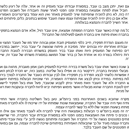
ם זאת, יתכן מצב בו עובד, במסגרת עבודתו עבור מעסיק זה או אחר, עלה על רעיון כלשה
הוביל אותו לפתח אמצאה במסגרת זמנו הפנוי לאחר שעות העבודה ועל חשבונו הפרטי
 כזה, לא ניתן להוכיח שהפיתוח שייך למעסיק מאחר ואין הוא עומד בקריטריונים האמורי
 אלא אם כן ניתן יהיה להוכיח שבפיתוח עצמו עשה העובד שימוש בנתונים, כלים, פיתוחים ו/א
 אחר השייך לחברה והנמצא בבעלותה.
אבל מה קורה כאשר עובד החברה המפתח אמצאה, אינו עובד רגיל, אלא אדם הנמצא בתפקי
בחברה ואותו פיתוח אינו בהכרח תואם לפעילותה של החברה?
זה מעצם הגדרת תפקידו, חייב כלפי המעסיק חובת אמון גבוהה יותר מזו של העובד המצוי וכ
עבודתו ואחריותו יהיו גבוהים יותר. מסיבה זו, פיתוח שנעשה ע"י עובד בכיר, ייחשב במרבי
ים כפיתוח של המעסיק היות ואותו עובד בכיר הועסק במשרתו הבכירה לטובת החבר
ות ניהולה בצורה כזו או אחרת ועל כן ברור שכל המושג במסגרת משרתו של עובד זה, שיי
ה.
שונה כאשר אותו עובד בעל משרה בכירה החייבת למעסיק חובן אמון מוגברת, מהווה גם א
בעלי המניות בחברה, דירקטור בה או אפילו בעל שליטה. במצב כזה, יש הכרח לבחון הא
 אפשרות כלשהי לבצע הפרדה בין תפקידיו אלו לבין עבודתו כעובד של החברה לצורך בירו
ות בפיתוח. במידה וניתן לבצע את ההפרדה האמורה, הרי שזכויות הבעלות בפיתוח יחשב
ש החברה ולא של העובד וזאת מאחר וניתן לקבוע שכעובד, פעל אותו בעל תפקיד ליישו
ים לטובת החברה שהוא מבעליה ואשר מימוש הפיתוח יביא לרווח לחברה ובעקבות זאת רוו
על מניות.
במקרה שהובא בשנים האחרונות בפני ביהמ"ש, טען בעל השליטה בחברה אשר החזי
תיה ואף היה עובד של החברה, שאמצאות שונות שפותחו על ידו שייכות לו ולא לחברה מאח
פותחו בשעות הפנאי שלו ללא כל קשר לחברה עצמה.
ה זה מצא ביהמ"ש כי הבעלות באמצאות היה שייך לחברה ולא לעובד מאחר וגם אילו הי
 נכונים כי פיתח את האמצאות בזמנו הפנוי ולא במסגרת עבודתו עבור החברה, הרי שרישו
חים כפטנטים נעשה על ידי החברה ועל חשבונה ופיתוחם נעשה לרוב ע"י צוות עובדי פיתו
חברה עצמה מעיד על כך שהבעלות האמיתית בפיתוחים שייכת לחברה עצמה, גם אם בפועל
ו הפטנטים על שם העובד בלבד.