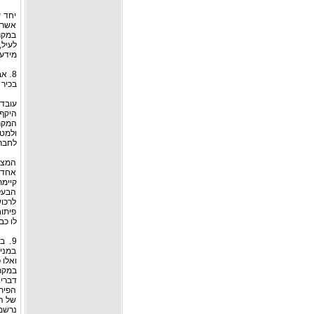
יחד ע
אשר 
במקרה
לעיל,
מידע
8. 
בכיר 
עובד 
היקף 
המקר
ולמטר
לחבר
המצב 
אחד מ
קיימת
הבעל
לרכו
פיתוח
לו כב
9. 
במניו
ואלו 
במקר
דבריו
הפיתו
של ה
נרשמ