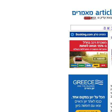
ש
ת
י
ה
י
ב
ו
ר
ע