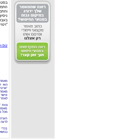
בסטוד
התמח
והתמח
ניסיו
בעבר
"וינגי
m.biz
מאמר 
הוא ל
"ארטי
מאמרי
אישר 
לאתר 
צוות 
מאמרי
מכל מ
הערה 
לרעה ב
בכדי 
בנושא