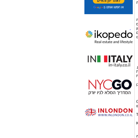
ה
ה
ם
ן
ם
ו
.
ת
ת
ן
2
o
3
4
ה