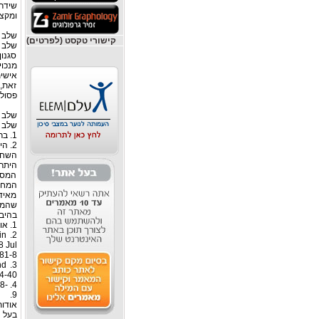
שידר
ומקצו
שלב ה
קישורי טקסט (לפרטים)
שלב ז
סגנון
מנכוי
אישית
זאת, 
פסול 
שלב ה
שלב ז
1. בריאות
2. הישג
השחי
היתרו
המסג
המחיי
מאידך
שהמטר
בהיבט
1. אוליני, מ. אשד, ת. (2000). יסודות השחייה. נתניה: מכון וינגייט.
in
8 Jul
81-8.
nd
4-40.
18-
9.
אודות
בעל ת