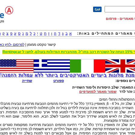
וש מאמרים - פרסום
מאמרים המתחילים באות:
א
ב
ג
ד
ה
ו
ז
ח
ט
י
כ
ל
מ
נ
ס
ע
פ
צ
ק
ר
קישור טקסט ממומן |
לפרסום -לחץ כאן
 הגדולות בעולם, לחצו ל Rentingcar
ים נוספים:
ספורט
שחייה
 המאמר:
שלב היסודות ולימוד השחייה
:
זהר לרר
שמור מאמר למועדפים
הסתגלות והרגלי המים:
ילדים: שלב זה, גיל 4 - 6, מאופיין בדרך כלל על ידי רתיעה מהמים הנובעת מרתיעה טבעית מהבלת
 השהייה בסביבה מימית אינה טבעית לילדים בגיל זה ולכן תתלווה לרתיעה גם בעיה בשליט
רית. שלב זה דורש תשומת לב מירבית כדי למנוע פחד ארוך טווח מהסביבה המימית. רצו
 בשלב זה לאיש מקצוע שידריך ויוביל את המעבר לשלב הבא, הוא הלימוד, שגם הוא חיי
כה צמודה ומקצועית.
ים: שלב זה מאופיין בדרך כלל על ידי רתיעה מהמים הנובעת מרתיעה ממקומות סגורים א
ית טביעה טראומתית קודמת. שלב זה, כמו אצל הילדים, דורש תשומת לב מירבית כדי להתגב
פחד ארוך הטווח מהסביבה המימית. גם אצל מבוגרים רצוי לפנות בשלב זה לאיש מקצו