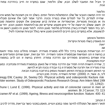
יך ויוביל את המעבר לשלב הבא, שלב הלימוד, שגם במקרה זה חייב בהדרכה צמוד
עית.
לימוד:
ה יהיה המשכו הטבעי של שלב ההסתגלות והרגלי המים. בשלב זה אין חשיבות של ממש איז
 שחייה לומדים, כל עוד לומדים אותו בצורה נכונה. הדבר אמור לגבי אלו שאינם סובלי
ות או מבעיות מוטוריות, אורטופדיות או אחרות (כיוון שאנשים אלו זקוקים התאמת סגנו
). חשוב ששלב זה יעשה על ידי איש מקצוע שיקדיש זמן גם להתאמת הסגנון הנכון. יחד ע
רוב בתי הספר לשחייה בארץ מתחילים מלימוד סגנון החזה. לימוד סגנון זה כסגנון ראשון אינ
לכשעצמו, אלא במקרים בהם חייבים להתאים סגנון אישי בגלל הבעיות שהוזכרו לעיל.
תרגול והאימון:
ה מאופיין בשתי מטרות עיקריות:
יה הבריאותית מבוצעת בדרך כלל ללא מסגרת מוגדרת. השוחה מחליט כמה ומתי יתאמן
ן בגישה זו הנו הגמישות שבמסגרת אימוני השחייה. יחד עם זאת, ישנם שוחים המעדיפים א
רת ושוחים באימונים מסודרים עם הדרכה צמודה. היתרון בגישה זו הנו לרוב במסגר
בת והמקצועית.
, שחייה הישגית תהיה תמיד עם הדרכה צמודה של מאמן ובמסגרת מוגדרת ומכתיבה. כמוב
ה מגדירה את יתרונה של מסגרת זו בה עבודה נכונה תביא להישג.
י האימון השונים ובצורות האימון השונות נעסוק בהרחבה בכתבה הבאה.
. Gregg EW, Cauley JA, Seeley DG. Physical activity and osteoporotic fracture risk 
lder women. Study of Osteoporotic Fractures Research Group. Ann Intern Med 199
15; 129(2): 
. Thune I, Lund E. (1996). Physical activity and risk of colorectal cancer in men a
women. Br J Cancer; 73: 113
. Kramer AF et al. (1999). Ageing, fitness and neurocognitive function. Nature: 400: 4
 הכותב:
ואר ראשון של המכללה לחינוך גופני במכון וינגייט, מאמן במכוני כושר ובריאות, מדריך לרכיב