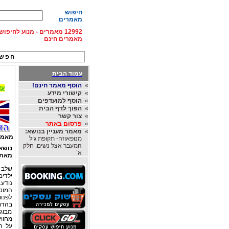
חיפוש
מאמרים
12992 מאמרים - מנוע לחיפ
מאמרים חינם
חפש 
עמוד הבית
»
הוסף מאמר חינם!
עד 15% הנחה על השכרת רכב בחו"ל, מהחברות
»
קישורי מידע
»
הוסף למועדפים
»
הפוך לדף הבית
»
צור קשר
»
פרסום באתר
»
מאמר מעניין בנושא:
מאמר
מנופאוזה- תקופת גיל
המעבר אצל נשים. חלק
נושא
א`
מאת
שלב ה
נודע.
המוטו
לפנות
בהדר
מבוגר
מחווי
על ה