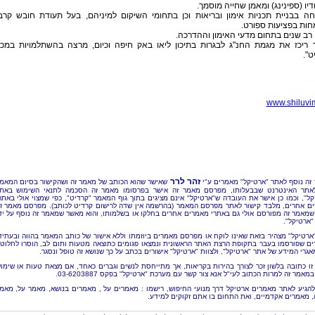
יו (ספינינג) ומאמן שחייה מוסמך.
ה בבניית תכניות אימון ובריאות וכן בתחומי השיקום למיניהם, בעל תעודת חובש קרב
ות בפציעות ספורט.
ן רב שנים בתחום מדעי האימון וההדרכה.
 ריכז את מגמת החנ"ג לבגרות בתיכון ליאו באק חיפה וכיום, מרצה בהשתלמויות במכו
יט".
www.shiluvi
זהר לרר
זה נוסף לאתר "ארטיקל" מאמרים ע"י
שאישר שהוא הכותב של מאמר זה ושהקישור בסיום המאמ
אתר האינטרנט שבבעלותו, מפרסם מאמר זה אישר בפרסומו מאמר זה הסכמה לתנאי השימוש באת
קל", וכמו כן אישר את העובדה ש"ארטיקל" אינם מציגים בתוך גוף המאמר "קרדיט", כפי שמצוי אולי באתר
ם אחרים, מלבד קישור לאתר מפרסם המאמר (בהרשמה אין שדה לרישום קרדיט לכותב). מפרסם מאמר ז
שמאמר זה מפורסם אולי גם באתרי מאמרים אחרים בחלקו או בשלמותו, והוא מאשר שמאמר זה נוסף על יד
"ארטיקל".
"ארטיקל" מצהיר בזאת שאינו לוקח או מפרסם מאמרים ביוזמתו וללא אישור של כותב המאמר בהווה ובעתיד
ם שפורסמו בעבר בתקופת הרצת האתר הראשונית ונמצאו פגומים כתוצאה מטעות ותום לב, הוסרו לחלוטי
אגרי המידע של אתר "ארטיקל", ולצוות "ארטיקל" אישורים בכתב על כך שנושא זה טופל ונסגר.
זו כתובה בלשון זכר לצורך בהירות בקריאות, אך מתייחסת לנשים וגברים כאחד, אם מצאת טעות או שימו
מאמר זה למרות הכתוב לעי"ל אנא צור קשר עם מערכת "ארטיקל" בפקס 03-6203887.
להגיע לאתר מאמרים ארטיקל דרך מנועי החיפוש, רישמו : מאמרים על , מאמרים בנושא, מאמר על, מאמ
, מאמרים אקדמיים, ואת התחום בו אתם זקוקים למידע.