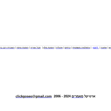
וון
|
אתונה
|
ליסבון
|
גרפולוגיה משפטית
|
כרתים
|
איטליה
|
הזמנת מלון
|
חבל זגוריה
|
הזמנת טיסה
|
השכרת רכב בחו
ארטיקל
מאמרים
2024 - 2006
clickgoseo@gmail.com