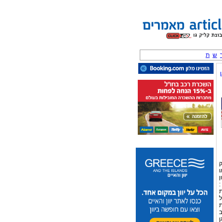
ש
ת
ק
ו
ן
:
ת
ל
ת
ב
ן