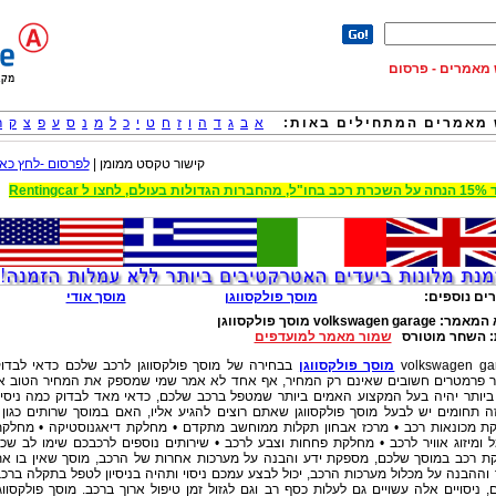
וש מאמרים - פרסום
מאמרים המתחילים באות:
א
ב
ג
ד
ה
ו
ז
ח
ט
י
כ
ל
מ
נ
ס
ע
פ
צ
ק
ר
קישור טקסט ממומן |
לפרסום -לחץ כאן
 הגדולות בעולם, לחצו ל Rentingcar
ים נוספים:
מוסך פולקסווגן
מוסך אודי
 המאמר:
volkswagen garage מוסך פולקסווגן
:
השחר מוטורס
שמור מאמר למועדפים
volkswagen ga
מוסך פולקסווגן
בבחירה של מוסך פולקסווגן לרכב שלכם כדאי לבדו
 פרמטרים חשובים שאינם רק המחיר, אף אחד לא אמר שמי שמספק את המחיר הטוב א
 ביותר יהיה בעל המקצוע האמים ביותר שמטפל ברכב שלכם, כדאי מאד לבדוק כמה ניסיו
ה תחומים יש לבעל מוסך פולקסווגן שאתם רוצים להגיע אליו, האם במוסך שרותים כגון 
ת מכונאות רכב • מרכז אבחון תקלות ממוחשב מתקדם • מחלקת דיאגנוסטיקה • מחלק
ומיזוג אוויר לרכב • מחלקת פחחות וצבע לרכב • שירותים נוספים לרכבכם שימו לב שכ
ת רכב במוסך שלכם, מספקת ידע והבנה על מערכות אחרות של הרכב, מוסך שאין בו א
וההבנה על מכלול מערכות הרכב, יכול לבצע עמכם ניסוי ותהיה בניסיון לטפל בתקלה ברכ
 ניסויים אלה עשויים גם לעלות כסף רב וגם לגזול זמן טיפול ארוך ברכב. מוסך פולקסווג