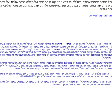
ל מספר תחנות עבודה, יכול לבצע דיאגנוסטיקה טובה יותר של תקלה ברכב שלכם ועל ידי כ
את הטיפול באופן ממוקד, במינימום זמן ובמינימום עלות טיפול. מוגד מטעם מוסך פולקסווג
מוטורוס.
www.hashachar.c
השחר מוטורס
זה נוסף לאתר "ארטיקל" מאמרים ע"י
שאישר שהוא הכותב של מאמר זה ושהקישור בסיו
 הוא לאתר האינטרנט שבבעלותו, מפרסם מאמר זה אישר בפרסומו מאמר זה הסכמה לתנאי השימוש באת
קל", וכמו כן אישר את העובדה ש"ארטיקל" אינם מציגים בתוך גוף המאמר "קרדיט", כפי שמצוי אולי באתר
ם אחרים, מלבד קישור לאתר מפרסם המאמר (בהרשמה אין שדה לרישום קרדיט לכותב). מפרסם מאמר ז
שמאמר זה מפורסם אולי גם באתרי מאמרים אחרים בחלקו או בשלמותו, והוא מאשר שמאמר זה נוסף על יד
"ארטיקל".
"ארטיקל" מצהיר בזאת שאינו לוקח או מפרסם מאמרים ביוזמתו וללא אישור של כותב המאמר בהווה ובעתיד
ם שפורסמו בעבר בתקופת הרצת האתר הראשונית ונמצאו פגומים כתוצאה מטעות ותום לב, הוסרו לחלוטי
אגרי המידע של אתר "ארטיקל", ולצוות "ארטיקל" אישורים בכתב על כך שנושא זה טופל ונסגר.
זו כתובה בלשון זכר לצורך בהירות בקריאות, אך מתייחסת לנשים וגברים כאחד, אם מצאת טעות או שימו
מאמר זה למרות הכתוב לעי"ל אנא צור קשר עם מערכת "ארטיקל" בפקס 03-6203887.
להגיע לאתר מאמרים ארטיקל דרך מנועי החיפוש, רישמו : מאמרים על , מאמרים בנושא, מאמר על, מאמ
, מאמרים אקדמיים, ואת התחום בו אתם זקוקים למידע.