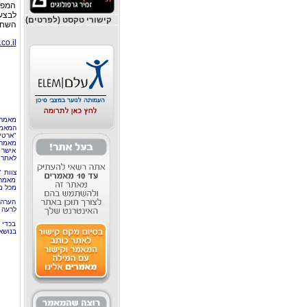
המפעי
לבצע 
קישורי טקסט (לפרטים)
השחר 
o.il/
מאמר 
המאמר
"ארטי
מאמרי
אישר 
לאתר 
צוות 
מאמרי
מכל מ
הערה 
לרעה ב
בכדי 
בנושא