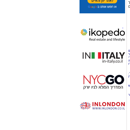
ך
ם
ם
ר
י
ה
ו
,
ן
ש
ר