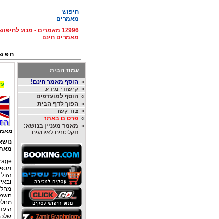
חיפוש
מאמרים
12996 מאמרים - מנוע לחיפ
מאמרים חינם
חפש 
עמוד הבית
»
הוסף מאמר חינם!
עד 15% הנחה על השכרת רכב בחו"ל, מהחברות
»
קישורי מידע
»
הוסף למועדפים
»
הפוך לדף הבית
»
צור קשר
»
פרסום באתר
»
מאמר מעניין בנושא:
מאמר
תקליטנים לאירועים
נושא
מאת
rage
מספר
הזול
ובאיז
מחלק
חשמל 
מחלק
היעד 
שלכם,