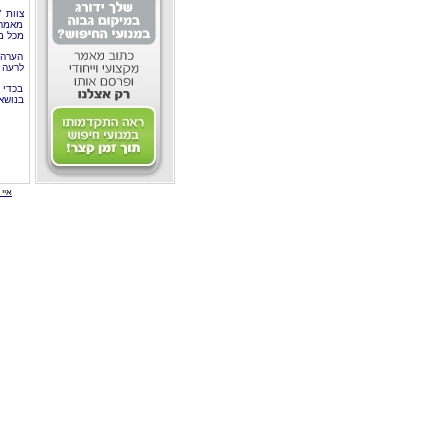
צוות 
מאמרי
מכל מ
הערה 
לרעה ב
בכדי 
בנושא
איי י