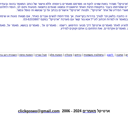
"ארטיקל" מצהיר בזאת שאינו לוקח או מפרסם מאמרים ביוזמתו וללא אישור של כותב המאמר בהווה ובעתיד
ם שפורסמו בעבר בתקופת הרצת האתר הראשונית ונמצאו פגומים כתוצאה מטעות ותום לב, הוסרו לחלוטי
אגרי המידע של אתר "ארטיקל", ולצוות "ארטיקל" אישורים בכתב על כך שנושא זה טופל ונסגר.
זו כתובה בלשון זכר לצורך בהירות בקריאות, אך מתייחסת לנשים וגברים כאחד, אם מצאת טעות או שימו
מאמר זה למרות הכתוב לעי"ל אנא צור קשר עם מערכת "ארטיקל" בפקס 03-6203887.
להגיע לאתר מאמרים ארטיקל דרך מנועי החיפוש, רישמו : מאמרים על , מאמרים בנושא, מאמר על, מאמ
, מאמרים אקדמיים, ואת התחום בו אתם זקוקים למידע.
וון
|
אתונה
|
ליסבון
|
גרפולוגיה משפטית
|
כרתים
|
איטליה
|
הזמנת מלון
|
חבל זגוריה
|
הזמנת טיסה
|
השכרת רכב בחו
ארטיקל
מאמרים
2024 - 2006
clickgoseo@gmail.com