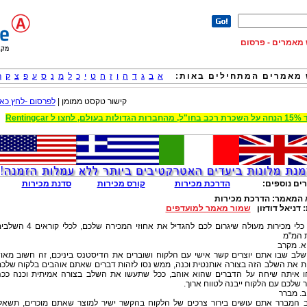
וש מאמרים - פרסום
מאמרים המתחילים באות:
א
ב
ג
ד
ה
ו
ז
ח
ט
י
כ
ל
מ
נ
ס
ע
פ
צ
ק
ר
קישור טקסט ממומן |
לפרסום -לחץ כאן
 הגדולות בעולם, לחצו ל Rentingcar
ים נוספים:
הדרכת מכירות
קורס מכירות
סדנת מכירות
 המאמר:
הדרכת מכירות
:
דניאל דודזון
שמור מאמר למועדפים
קבלו כלי מכירות מעולה שיגרום לכם להגדיל את אחוזי המכירה שלכם, לכלי קורא
 המ"מ
א. מקרב
שלב שבו אתם יוצרים קשר אישי עם הלקוח ושוברים את הדיסטנס ביניכם, זה חשוב מאו
ת את השלב הזה בצורה אותנטית וכנה, ממש נסו לזהות דברים שאתם אוהבים בלקוח שלכ
ו איתה שיחה על הדברים שהוא אוהב, ככל שתעשו את השלב בצורה אמיתית וכנה ככ
שלכם עם הלקוח ייבנה לטווח ארוך.
ב. מברר
 המברר אתם עושים בירור צרכים של הלקוח בהקשר ישיר למוצר שאתם מוכרים, תשאל