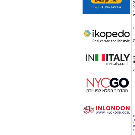
ל
ל
ת
ו
ת
ת
ב
ו
ה
ם
ר
י
ה
ו