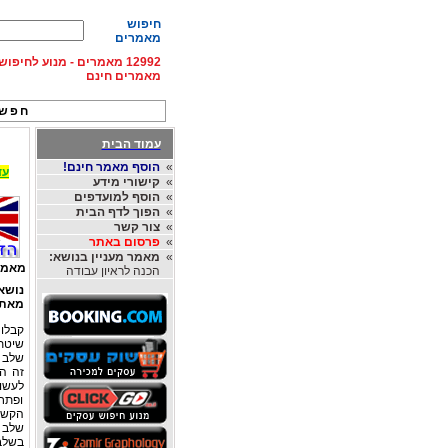
חיפוש
מאמרים
12992 מאמרים - מנוע לחיפ
מאמרים חינם
חפש 
עמוד הבית
»
הוסף מאמר חינם!
עד 15% הנחה על השכרת רכב בחו"ל, מהחברות
»
קישורי מידע
»
הוסף למועדפים
»
הפוך לדף הבית
»
צור קשר
»
פרסום באתר
»
מאמר מעניין בנושא:
מאמר
הכנה לראיון עבודה
נושא
מאת
שיטת
שלב 
זה ה
לעשו
ופתח
הקשר 
שלב 
בשלב