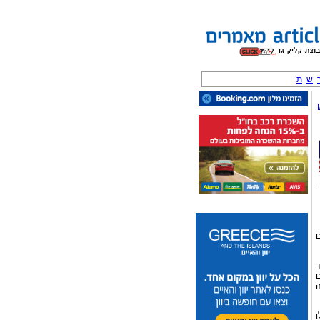
ש
ת
ים 4 השלבים
ד
ם
ה
ו