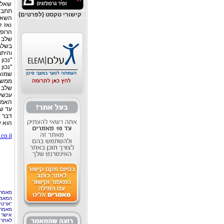
שאלות
תתבי
קישורי טקסט (לפרטים)
השאל
ואז 
הרופא
שלב ג
בשלב
והיתר
"נכון
"נכו
שמוא
ממש 
שלב 
עכשיו
האמינ
עד שהלקוח או
דבר 
הוא י
co.il
מאמר 
המאמר
"ארטי
מאמרי
אישר 
לאתר 