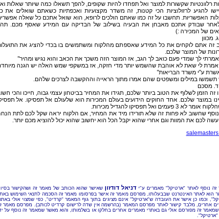
 רלוונטיות שקשורות למוצר ואל תפחדו להיות שקופים, להפך תשאלו כמה שיותר שאלות וא
ישו להגיע לרזולוציות הכי קטנות, זה משדר מקצועיות ואכפתיות כשאתם שואלים את כ
ות האפשריות. תחשבו על זה כמו שאתם הולכים לרופא, הוא שואל אתכם כל שאלה אפשרי
לאחר שבודק אתכם מאבחן את הבעיה בשילוב של הבדיקה עם המידע שאסף מכם. תהי
ים של המכירה :)
. מכוון
 זה אתם לוקחים את כל המידע שאספתם מהלקוח ומשתמשים בו בכדי להציג את התועלו
ונות של המוצר שלכם.
 אמרתי לך שמדי פעם כואב לך הגב, אז המוצר הזה משכך את הכאב והוא נגיש ומהיר"
ן אמרת לי שאת לא אוהבת שהשמש יותר מדי חזקה, אז במשקפי שמש האלה יש הגנה מיוחד
שרת ע"י משרד הבריאות"
תשמשו במילים ומשפטים שהם אמרו מתוך הראייה וההקשבה לצרכים שלהם.
ד. מסכם
 זה הזמן לשלוף את הטוב ביותר שלכם, תגידו את המחיר בביטחון עצמי גבוה, חייכו והכי חשו
ו במוצר שלכם. אחד החוקים הידועים בעולם המכירות הוא שלעולם אל תפסיקו. אל תפסיק
מר לא 3 פעמים ואל תפסיקו להגדיל מכירות.
נוסף שחשוב לא פחות זה שלא תורידו מיד את המחיר, אם הלקוח יראה שקל לכם לתת הנח
עשה לכם את המוות וגם אחרי שהוא יקבל הכל הוא יחשוב שהוא יכול להוציא מכם יותר.
salemasters.
דניאל דודזון
זה נוסף לאתר "ארטיקל" מאמרים ע"י
שאישר שהוא הכותב של מאמר זה ושהקישור בסיו
 הוא לאתר האינטרנט שבבעלותו, מפרסם מאמר זה אישר בפרסומו מאמר זה הסכמה לתנאי השימוש באת
קל", וכמו כן אישר את העובדה ש"ארטיקל" אינם מציגים בתוך גוף המאמר "קרדיט", כפי שמצוי אולי באתר
ם אחרים, מלבד קישור לאתר מפרסם המאמר (בהרשמה אין שדה לרישום קרדיט לכותב). מפרסם מאמר ז
שמאמר זה מפורסם אולי גם באתרי מאמרים אחרים בחלקו או בשלמותו, והוא מאשר שמאמר זה נוסף על יד
"ארטיקל".